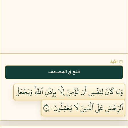
۞ الآية
فتح في المصحف
وَمَا كَانَ لِنَفۡسٍ أَن تُؤۡمِنَ إِلَّا بِإِذۡنِ ٱللَّهِۚ وَيَجۡعَلُ
ٱلرِّجۡسَ عَلَى ٱلَّذِينَ لَا يَعۡقِلُونَ ١٠٠