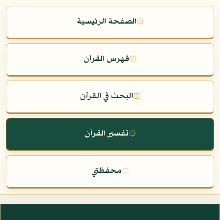
۞
الصفحة الرئيسية
۞
فهرس القرآن
۞
البحث في القرآن
۞
تفسير القرآن
۞
محفظتي