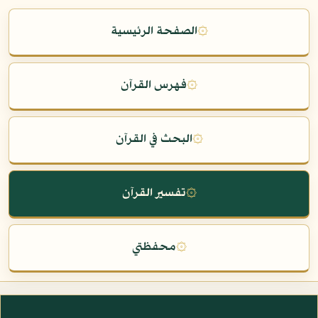
۞
الصفحة الرئيسية
۞
فهرس القرآن
۞
البحث في القرآن
۞
تفسير القرآن
۞
محفظتي