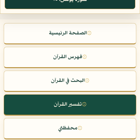
۞
الصفحة الرئيسية
۞
فهرس القرآن
۞
البحث في القرآن
۞
تفسير القرآن
۞
محفظتي