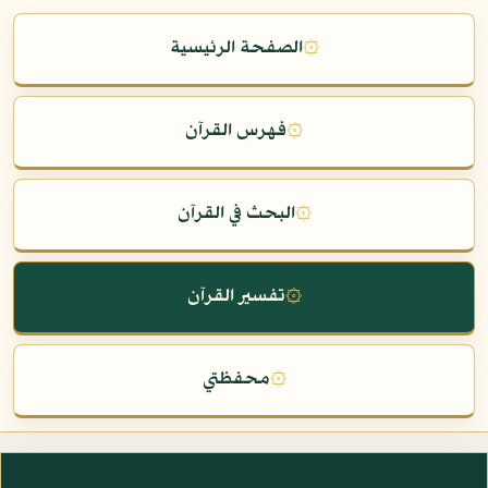
۞
الصفحة الرئيسية
۞
فهرس القرآن
۞
البحث في القرآن
۞
تفسير القرآن
۞
محفظتي