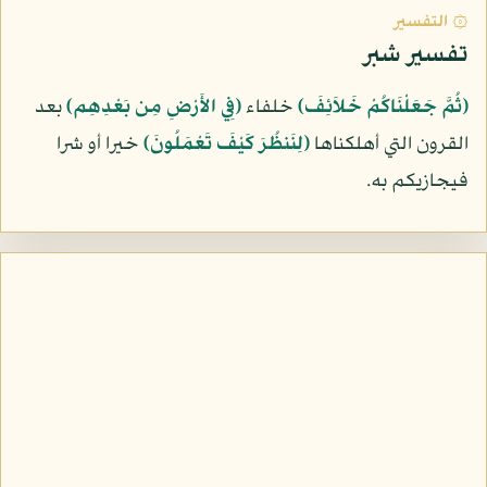
۞ التفسير
تفسير شبر
﴿ثُمَّ جَعَلْنَاكُمْ خَلاَئِفَ﴾
خلفاء
﴿فِي الأَرْضِ مِن بَعْدِهِم﴾
بعد
القرون التي أهلكناها
﴿لِنَنظُرَ كَيْفَ تَعْمَلُونَ﴾
خيرا أو شرا
فيجازيكم به.