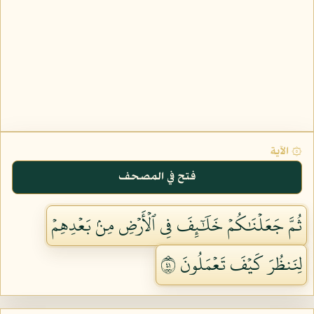
۞ الآية
فتح في المصحف
ثُمَّ جَعَلۡنَٰكُمۡ خَلَٰٓئِفَ فِي ٱلۡأَرۡضِ مِنۢ بَعۡدِهِمۡ
لِنَنظُرَ كَيۡفَ تَعۡمَلُونَ ١٤