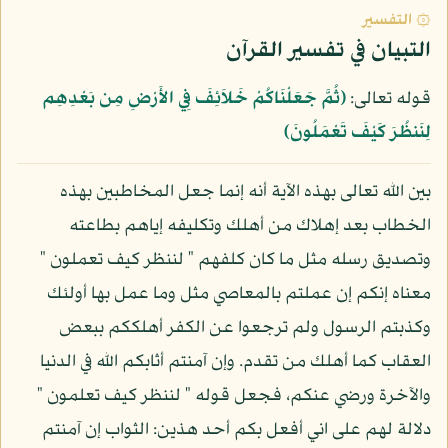
۞ التفسير
التبيان في تفسير القرآن
قوله تعالى:
﴿ثُمَّ جَعَلْنَاكُمْ خَلاَئِفَ فِي الأَرْضِ مِن بَعْدِهِم
لِنَنظُرَ كَيْفَ تَعْمَلُونَ﴾
بين الله تعالى بهذه الآية أنه إنما جعل المخاطبين بهذه
الخطاب بعد إهلاك من أهلك وتكليفه إياهم بطاعته
وتصديق رسله مثل ما كان كلفهم " لننظر كيف تعملون "
معناه إنكم إن عملتم بالمعاصي مثل وما عمل بها أولئك
وكذبتم الرسول ولم ترجعوا عن الكفر أهلككم ببعض
العقاب كما أهلك من تقدم. وإن آمنتم أثابكم الله في الدنيا
والآخرة ورضي عنكم، فجعل قوله " لننظر كيف تعلمون "
دلالة لهم على اني أفعل بكم أحد هذين: الثواب إن آمنتم