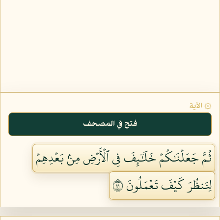
۞ الآية
فتح في المصحف
ثُمَّ جَعَلۡنَٰكُمۡ خَلَٰٓئِفَ فِي ٱلۡأَرۡضِ مِنۢ بَعۡدِهِمۡ
لِنَنظُرَ كَيۡفَ تَعۡمَلُونَ ١٤