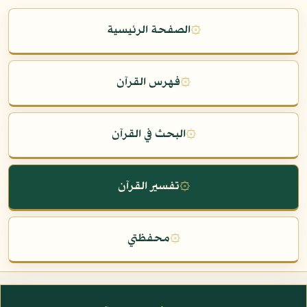
۞
الصفحة الرئيسية
۞
فهرس القرآن
۞
البحث في القرآن
۞
تفسير القرآن
۞
محفظتي