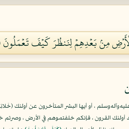
ۡأَرۡضِ مِنۢ بَعۡدِهِمۡ لِنَنظُرَ كَيۡفَ تَعۡمَلُونَ ١٤
ن
ليه‌وآله‌وسلم ، أو أيها البشر المتأخرون عن أولئك (خَ
أولئك القرون ، فإنكم خلفتموهم في الأرض ، وصرتم خ