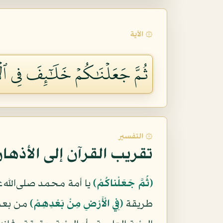
۞ الآية
ثُمَّ جَعَلۡنَٰكُمۡ خَلَٰٓئِفَ فِي ٱل
۞ التفسير
تقريب القرآن إلى الأذها
(ثُمَّ جَعَلْناكُمْ)
يا أمة محمد صلى‌الله‌ع
طريقة
(فِي الْأَرْضِ مِنْ بَعْدِهِمْ)
من بعد 