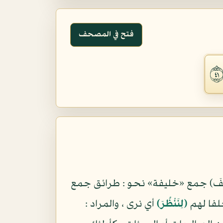
فتح في المصحف
لائِفَ) جمع «خليفة» نحو : طرائق جمع
لفا لهم
(لِنَنْظُرَ)
أي نرى ، والمراد :