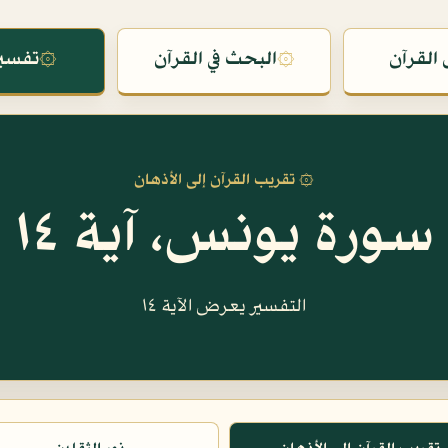
القرآن
۞
البحث في القرآن
۞
تفسير
۞ تقريب القرآن إلى الأذهان
سورة يونس، آية ١٤
التفسير يعرض الآية ١٤