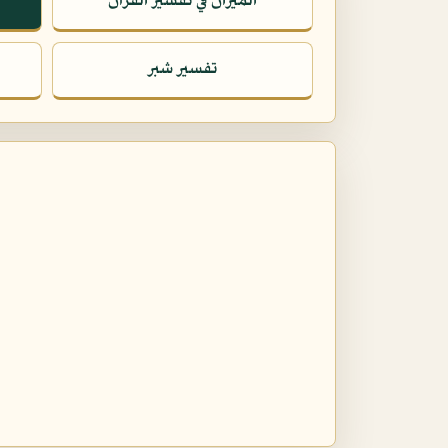
الميزان في تفسير القرآن
تفسير شبر