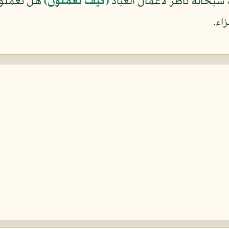
نه سبحانه ناظر لأعمال العباد
(كَيْفَ تَعْمَلُونَ)
هل تعملون 
اء.