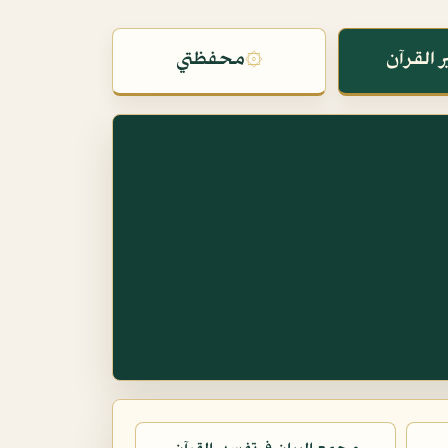
 القرآن
۞
محفظتي