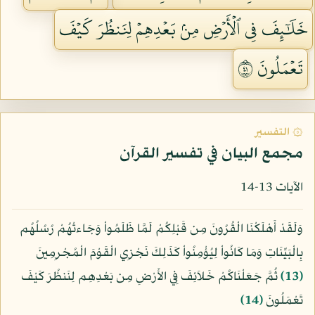
خَلَٰٓئِفَ فِي ٱلۡأَرۡضِ مِنۢ بَعۡدِهِمۡ لِنَنظُرَ كَيۡفَ
تَعۡمَلُونَ ١٤
۞ التفسير
مجمع البيان في تفسير القرآن
الآيات 13-14
وَلَقَدْ أَهْلَكْنَا الْقُرُونَ مِن قَبْلِكُمْ لَمَّا ظَلَمُواْ وَجَاءتْهُمْ رُسُلُهُم
بِالْبَيِّنَاتِ وَمَا كَانُواْ لِيُؤْمِنُواْ كَذَلِكَ نَجْزِي الْقَوْمَ الْمُجْرِمِينَ
﴿13﴾
ثُمَّ جَعَلْنَاكُمْ خَلاَئِفَ فِي الأَرْضِ مِن بَعْدِهِم لِنَنظُرَ كَيْفَ
تَعْمَلُونَ
﴿14﴾