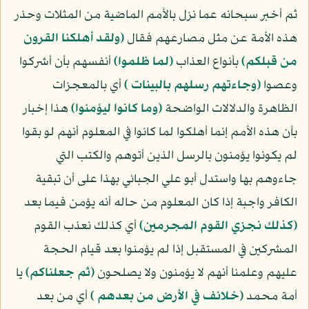
ثم أخبر سبحانه عما نزل بالأمم الماضية من المثلات وحذر
هذه الأمة عن مثل مصارعهم فقال
﴿ولقد أهلكنا القرون
من قبلكم﴾
بأنواع العذاب
﴿لما ظلموا﴾
أنفسهم بأن أشركوا
وعصوا
﴿وجاءتهم رسلهم بالبينات ﴾
أي بالمعجزات
الظاهرة والدلالات الواضحة
﴿وما كانوا ليؤمنوا﴾
هذا إخبار
بأن هذه الأمم إنما أهلكوا لما كانوا في المعلوم أنهم لو بقوا
لم يكونوا يؤمنون بالرسل الذين أتوهم والكتب التي
جاءوهم بها واستدل أبو علي الجبائي بهذا على أن تبقية
الكافر واجبة إذا كان المعلوم من حاله أنه يؤمن فيما بعد
﴿كذلك نجزي القوم المجرمين﴾
أي كذلك نعذب القوم
المشركين في المستقبل إذا لم يؤمنوا بعد قيام الحجة
عليهم وعلمنا أنهم لا يؤمنون ولا يصلحون
﴿ثم جعلناكم﴾
يا
أمة محمد
﴿خلائف في الأرض من بعدهم ﴾
أي من بعد