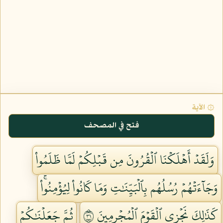
۞ الآية
فتح في المصحف
وَلَقَدۡ أَهۡلَكۡنَا ٱلۡقُرُونَ مِن قَبۡلِكُمۡ لَمَّا ظَلَمُواْ
وَجَآءَتۡهُمۡ رُسُلُهُم بِٱلۡبَيِّنَٰتِ وَمَا كَانُواْ لِيُؤۡمِنُواْۚ
كَذَٰلِكَ نَجۡزِي ٱلۡقَوۡمَ ٱلۡمُجۡرِمِينَ ١٣
ثُمَّ جَعَلۡنَٰكُمۡ