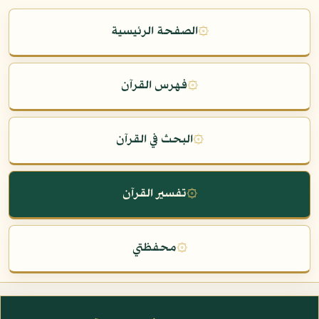
۞
الصفحة الرئيسية
۞
فهرس القرآن
۞
البحث في القرآن
۞
تفسير القرآن
۞
محفظتي