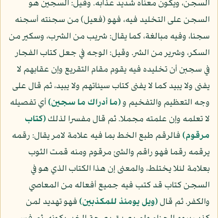
السجن، ويكون معناه شديد عذابه. وقيل: السجين هو
السجن على التخليد فيه، فهو (فعيل) من سجنته أسجنه
سجنا، وفيه مبالغة، كما يقال: شريب من الشرب، وسكير من
السكر، وشرير من الشر. وقيل: الوجه في جعل كتاب الفجار
في سجبن أن تخليده فيه يقوم مقام التقريع وإن عقابهم لا
يفنى ولا يبيد كما لا يفنى كتاب سيئاتهم ولا يبيد، ثم قال على
وجه التعظيم والتفخيم و
(ما أدراك ما سجين)
أي تفصيله
لا تعلمه وإن علمته مجملا. ثم قال مفسرا لذلك
(كتاب
مرقوم)
فالرقم طبع الخط بما فيه علامة لامر يقال: رقمه
يرقمه رقما فهو راقم والشئ مرقوم ومنه قمت الثوب
بعلامة لئلا يختلط، والمعنى إن هذا الكتاب الذي هو في
السجن كتاب قد كتب فيه جميع أفعاله من المعاصي
والكفر. ثم قال
(ويل يومئذ للمكذبين)
فهو تهديد لمن