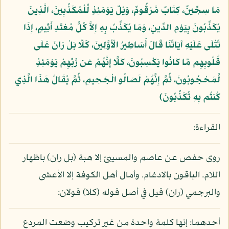
مَا سِجِّينٌ، كِتَابٌ مَّرْقُومٌ، وَيْلٌ يَوْمَئِذٍ لِّلْمُكَذِّبِينَ، الَّذِينَ
يُكَذِّبُونَ بِيَوْمِ الدِّينِ، وَمَا يُكَذِّبُ بِهِ إِلاَّ كُلُّ مُعْتَدٍ أَثِيمٍ، إِذَا
تُتْلَى عَلَيْهِ آيَاتُنَا قَالَ أَسَاطِيرُ الْأَوَّلِينَ، كَلَّا بَلْ رَانَ عَلَى
قُلُوبِهِم مَّا كَانُوا يَكْسِبُونَ، كَلَّا إِنَّهُمْ عَن رَّبِّهِمْ يَوْمَئِذٍ
لَّمَحْجُوبُونَ، ثُمَّ إِنَّهُمْ لَصَالُو الْجَحِيمِ، ثُمَّ يُقَالُ هَذَا الَّذِي
كُنتُم بِهِ تُكَذِّبُونَ﴾
القراءة:
روى حفص عن عاصم والمسيبئ إلا هبة (بل ران) باظهار
اللام. الباقون بالادغام. وأمال أهل الكوفة إلا الأعشى
والبرجمي (ران) قيل في أصل قوله (كلا) قولان:
أحدهما: إنها كلمة واحدة من غير تركيب وضعت المردع