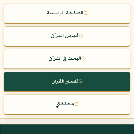
۞
الصفحة الرئيسية
۞
فهرس القرآن
۞
البحث في القرآن
۞
تفسير القرآن
۞
محفظتي