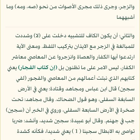
والزجر، وجرى ذلك مجرى الأصوات من نحو (صه، ومه) وما
أشبههما
والثاني: أن يكون الكاف للتشبيه دخلت على (لا) وشددت
للمبالغة في الزجر مع الايذان بتركيب اللفظ. ومعنى الآية
ارتدعوا أيها الكفار والعصاة وانزجروا عن المعاصي معاشر
الكفار، ليس الامر على ما تظنون بل
(إن كتاب الفجار)
يعني
كتابهم الذي نبتت أعمالهم من المعاصي والفجور (لفي
سجين) قال ابن عباس ومجاهد وقتادة: يعني في الأرض
السابغة السفلى، وهو قول الضحاك. وقال مجاهد: تحت
صخرة في الأرض السابعة السفلى، وروي في الخبر أن (سجين)
جب في جهنم. وقال أبو عبيدة: سجين شديد، وأنشد: ضربا
تواصى به الابطال سجينا ( 1 ) يعني شديدا، فكأنه كشدة