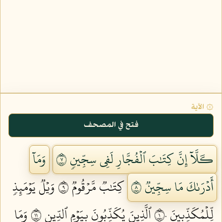
۞ الآية
فتح في المصحف
كـَلَّآ إِنَّ كِتَٰبَ ٱلۡفُجَّارِ لَفِي سِجِّينٖ ٧
وَمَآ
أَدۡرَىٰكَ مَا سِجِّينٞ ٨
كِتَٰبٞ مَّرۡقُومٞ ٩
وَيۡلٞ يَوۡمَئِذٖ
لِّلۡمُكَذِّبِينَ ١٠
ٱلَّذِينَ يُكَذِّبُونَ بِيَوۡمِ ٱلدِّينِ ١١
وَمَا