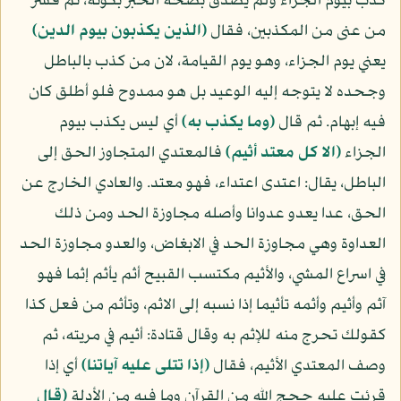
كذب بيوم الجزاء ولم يصدق بصحة الخبر بكونه، ثم فسر
من عنى من المكذبين، فقال
(الذين يكذبون بيوم الدين)
يعني يوم الجزاء، وهو يوم القيامة، لان من كذب بالباطل
وجحده لا يتوجه إليه الوعيد بل هو ممدوح فلو أطلق كان
فيه إبهام. ثم قال
(وما يكذب به)
أي ليس يكذب بيوم
الجزاء
(الا كل معتد أثيم)
فالمعتدي المتجاوز الحق إلى
الباطل، يقال: اعتدى اعتداء، فهو معتد. والعادي الخارج عن
الحق، عدا يعدو عدوانا وأصله مجاوزة الحد ومن ذلك
العداوة وهي مجاوزة الحد في الابغاض، والعدو مجاوزة الحد
في اسراع المشي، والأثيم مكتسب القبيح أثم يأثم إثما فهو
آثم وأثيم وأثمه تأثيما إذا نسبه إلى الاثم، وتأثم من فعل كذا
كقولك تحرج منه للإثم به وقال قتادة: أثيم في مريته، ثم
وصف المعتدي الأثيم، فقال
(إذا تتلى عليه آياتنا)
أي إذا
قرئت عليه حجج الله من القرآن وما فيه من الأدلة
(قال