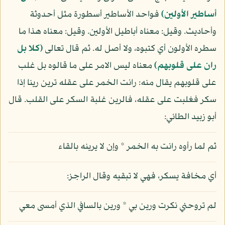
أساطير الأولين)
فواحد الأساطير أسطورة مثل أحدوثة
وأحاديث. وقيل: معناه أباطيل الأولين. وقيل: معناه هذا ما
سطره الأولون أي كتبوه، ولا أصل له. ثم قال تعالى
(كلا بل
ران على قلوبهم)
معناه ليس الامر على ما قالوه بل غلب
على قلوبهم يقال منه: رانت الخمر على عقله ترين رينا إذا
سكر فغلبت على عقله، فالرين غلبة السكر على القلب. قال
أبو زبيد الطائي:
ثم لما رأوه رانت به الخمر * وإن لا يرينه بالقاء
أي مخافة يسكر، فهي لا تبقيه وقال الراجز:
لم تروحني نكرت ورين بي * ورين بالسافي الذي أمسى معي