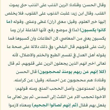
وقال الحسن: وقتادة: الرين الذنب على الذنب حتى يموت
القلب. وقال ابن زيد: غلبت الذنوب على القلوب، فلا يخلص
إليها خير العلوم. وقيل: معنى (ران) غطى وعشى. وقوله
(ما
كانوا يكسبون)
(ما) في موضع رفع، لأنها الفاعلة لران وما
يكسبون يعني من المعاصي، لان الطاعات وان كسبوها فما
رانت على قلوبهم قال البلخي: وفي ذلك دلالة على صحة ما
يقوله أهل العدل في تفسير الطبع والختم والاضلال، لأنه
تعالى اخبر انهم الذين يجعلون الرين على قلوبهم. ثم قال
(كلا إنهم عن ربهم يومئذ لمحجوبون)
قال الحسن
وقتادة: هم محجوبون عن احسانه. وقيل: عن كرامته.
وقيل: لممنوعون. وأصل الحجب المنع. ومنه قولهم:
الاخوة تحجب الام عن الثلث إلى السدس. ثم بين تعالى ما
يفعل بهم فقال
(ثم إنهم لصالوا الجحيم)
ومعناه لازموا