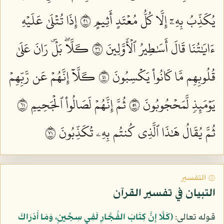
يُكَذِّبُ بِهِۦٓ إِلَّا كُلُّ مُعۡتَدٍ أَثِيمٍ ١٢
إِذَا تُتۡلَىٰ عَلَيۡهِ
ءَايَٰتُنَا قَالَ أَسَٰطِيرُ ٱلۡأَوَّلِينَ ١٣
كـَلَّاۖ بَلۡۜ رَانَ عَلَىٰ
قُلُوبِهِم مَّا كَانُواْ يَكۡسِبُونَ ١٤
كـَلَّآ إِنَّهُمۡ عَن رَّبِّهِمۡ
يَوۡمَئِذٖ لَّمَحۡجُوبُونَ ١٥
ثُمَّ إِنَّهُمۡ لَصَالُواْ ٱلۡجَحِيمِ ١٦
ثُمَّ يُقَالُ هَٰذَا ٱلَّذِي كُنتُم بِهِۦ تُكَذِّبُونَ ١٧
۞ التفسير
التبيان في تفسير القرآن
قوله تعالى:
﴿كَلَّا إِنَّ كِتَابَ الفُجَّارِ لَفِي سِجِّينٍ، وَمَا أَدْرَاكَ