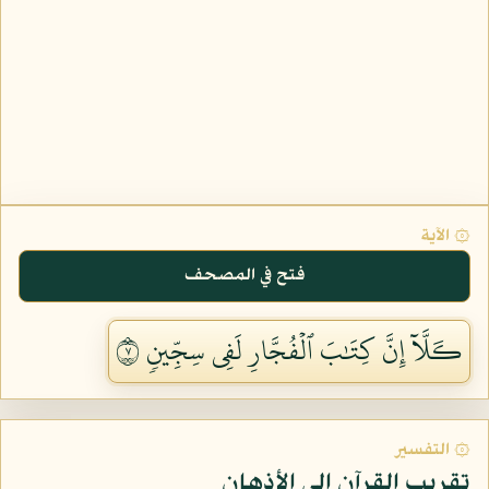
۞ الآية
فتح في المصحف
كـَلَّآ إِنَّ كِتَٰبَ ٱلۡفُجَّارِ لَفِي سِجِّينٖ ٧
۞ التفسير
تقريب القرآن إلى الأذهان