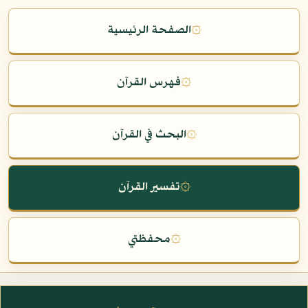
۞
الصفحة الرئيسية
۞
فهرس القرآن
۞
البحث في القرآن
۞
تفسير القرآن
۞
محفظتي