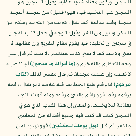
السجن، ويكون معناه شديد عذابه. وقيل: السجين هو
السجن على التخليد فيه، فهو (فعيل) من سجنته أسجنه
سجنا، وفيه مبالغة، كما يقال: شريب من الشرب، وسكير من
السكر، وشرير من الشر. وقيل: الوجه في جعل كتاب الفجار
في سجبن أن تخليده فيه يقوم مقام التقريع وإن عقابهم لا
يفنى ولا يبيد كما لا يفنى كتاب سيئاتهم ولا يبيد، ثم قال على
وجه التعظيم والتفخيم و
(ما أدراك ما سجين)
أي تفصيله
لا تعلمه وإن علمته مجملا. ثم قال مفسرا لذلك
(كتاب
مرقوم)
فالرقم طبع الخط بما فيه علامة لامر يقال: رقمه
يرقمه رقما فهو راقم والشئ مرقوم ومنه قمت الثوب
بعلامة لئلا يختلط، والمعنى إن هذا الكتاب الذي هو في
السجن كتاب قد كتب فيه جميع أفعاله من المعاصي
والكفر. ثم قال
(ويل يومئذ للمكذبين)
فهو تهديد لمن