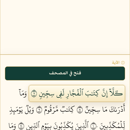
۞ الآية
فتح في المصحف
كـَلَّآ إِنَّ كِتَٰبَ ٱلۡفُجَّارِ لَفِي سِجِّينٖ ٧
وَمَآ
أَدۡرَىٰكَ مَا سِجِّينٞ ٨
كِتَٰبٞ مَّرۡقُومٞ ٩
وَيۡلٞ يَوۡمَئِذٖ
لِّلۡمُكَذِّبِينَ ١٠
ٱلَّذِينَ يُكَذِّبُونَ بِيَوۡمِ ٱلدِّينِ ١١
وَمَا