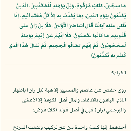
مَا سِجِّينٌ، كِتَابٌ مَّرْقُومٌ، وَيْلٌ يَوْمَئِذٍ لِّلْمُكَذِّبِينَ، الَّذِينَ
يُكَذِّبُونَ بِيَوْمِ الدِّينِ، وَمَا يُكَذِّبُ بِهِ إِلاَّ كُلُّ مُعْتَدٍ أَثِيمٍ، إِذَا
تُتْلَى عَلَيْهِ آيَاتُنَا قَالَ أَسَاطِيرُ الْأَوَّلِينَ، كَلَّا بَلْ رَانَ عَلَى
قُلُوبِهِم مَّا كَانُوا يَكْسِبُونَ، كَلَّا إِنَّهُمْ عَن رَّبِّهِمْ يَوْمَئِذٍ
لَّمَحْجُوبُونَ، ثُمَّ إِنَّهُمْ لَصَالُو الْجَحِيمِ، ثُمَّ يُقَالُ هَذَا الَّذِي
كُنتُم بِهِ تُكَذِّبُونَ﴾
القراءة:
روى حفص عن عاصم والمسيبئ إلا هبة (بل ران) باظهار
اللام. الباقون بالادغام. وأمال أهل الكوفة إلا الأعشى
والبرجمي (ران) قيل في أصل قوله (كلا) قولان:
أحدهما: إنها كلمة واحدة من غير تركيب وضعت المردع