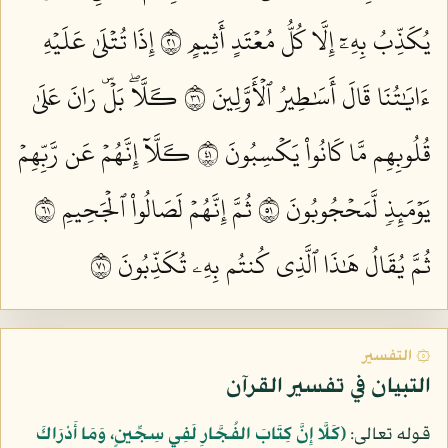
يُكَذِّبُ بِهِۦٓ إِلَّا كُلُّ مُعۡتَدٍ أَثِيمٍ ١٢
إِذَا تُتۡلَىٰ عَلَيۡهِ
ءَايَٰتُنَا قَالَ أَسَٰطِيرُ ٱلۡأَوَّلِينَ ١٣
كـَلَّاۖ بَلۡۜ رَانَ عَلَىٰ
قُلُوبِهِم مَّا كَانُواْ يَكۡسِبُونَ ١٤
كـَلَّآ إِنَّهُمۡ عَن رَّبِّهِمۡ
يَوۡمَئِذٖ لَّمَحۡجُوبُونَ ١٥
ثُمَّ إِنَّهُمۡ لَصَالُواْ ٱلۡجَحِيمِ ١٦
ثُمَّ يُقَالُ هَٰذَا ٱلَّذِي كُنتُم بِهِۦ تُكَذِّبُونَ ١٧
۞ التفسير
التبيان في تفسير القرآن
قوله تعالى:
﴿كَلَّا إِنَّ كِتَابَ الفُجَّارِ لَفِي سِجِّينٍ، وَمَا أَدْرَاكَ