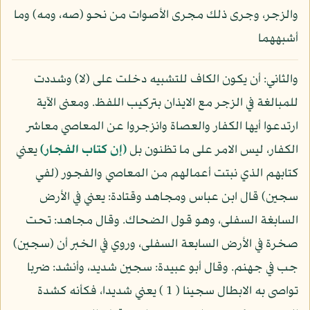
والزجر، وجرى ذلك مجرى الأصوات من نحو (صه، ومه) وما
أشبههما
والثاني: أن يكون الكاف للتشبيه دخلت على (لا) وشددت
للمبالغة في الزجر مع الايذان بتركيب اللفظ. ومعنى الآية
ارتدعوا أيها الكفار والعصاة وانزجروا عن المعاصي معاشر
الكفار، ليس الامر على ما تظنون بل
(إن كتاب الفجار)
يعني
كتابهم الذي نبتت أعمالهم من المعاصي والفجور (لفي
سجين) قال ابن عباس ومجاهد وقتادة: يعني في الأرض
السابغة السفلى، وهو قول الضحاك. وقال مجاهد: تحت
صخرة في الأرض السابعة السفلى، وروي في الخبر أن (سجين)
جب في جهنم. وقال أبو عبيدة: سجين شديد، وأنشد: ضربا
تواصى به الابطال سجينا ( 1 ) يعني شديدا، فكأنه كشدة