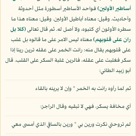
أساطير الأولين)
فواحد الأساطير أسطورة مثل أحدوثة
وأحاديث. وقيل: معناه أباطيل الأولين. وقيل: معناه هذا ما
سطره الأولون أي كتبوه، ولا أصل له. ثم قال تعالى
(كلا بل
ران على قلوبهم)
معناه ليس الامر على ما قالوه بل غلب
على قلوبهم يقال منه: رانت الخمر على عقله ترين رينا إذا
سكر فغلبت على عقله، فالرين غلبة السكر على القلب. قال
أبو زبيد الطائي:
ثم لما رأوه رانت به الخمر * وإن لا يرينه بالقاء
أي مخافة يسكر، فهي لا تبقيه وقال الراجز:
لم تروحني نكرت ورين بي * ورين بالسافي الذي أمسى معي