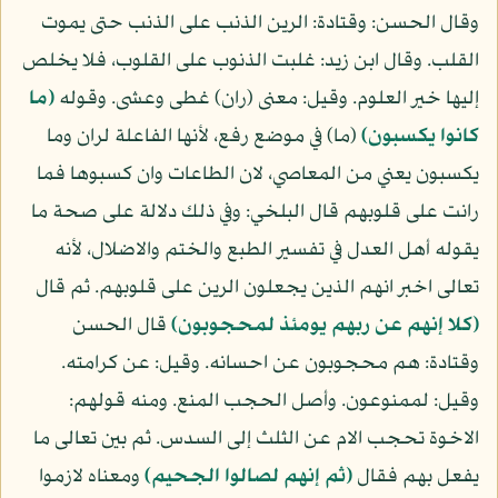
وقال الحسن: وقتادة: الرين الذنب على الذنب حتى يموت
القلب. وقال ابن زيد: غلبت الذنوب على القلوب، فلا يخلص
إليها خير العلوم. وقيل: معنى (ران) غطى وعشى. وقوله
(ما
كانوا يكسبون)
(ما) في موضع رفع، لأنها الفاعلة لران وما
يكسبون يعني من المعاصي، لان الطاعات وان كسبوها فما
رانت على قلوبهم قال البلخي: وفي ذلك دلالة على صحة ما
يقوله أهل العدل في تفسير الطبع والختم والاضلال، لأنه
تعالى اخبر انهم الذين يجعلون الرين على قلوبهم. ثم قال
(كلا إنهم عن ربهم يومئذ لمحجوبون)
قال الحسن
وقتادة: هم محجوبون عن احسانه. وقيل: عن كرامته.
وقيل: لممنوعون. وأصل الحجب المنع. ومنه قولهم:
الاخوة تحجب الام عن الثلث إلى السدس. ثم بين تعالى ما
يفعل بهم فقال
(ثم إنهم لصالوا الجحيم)
ومعناه لازموا