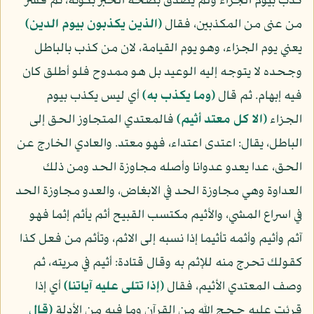
كذب بيوم الجزاء ولم يصدق بصحة الخبر بكونه، ثم فسر
من عنى من المكذبين، فقال
(الذين يكذبون بيوم الدين)
يعني يوم الجزاء، وهو يوم القيامة، لان من كذب بالباطل
وجحده لا يتوجه إليه الوعيد بل هو ممدوح فلو أطلق كان
فيه إبهام. ثم قال
(وما يكذب به)
أي ليس يكذب بيوم
الجزاء
(الا كل معتد أثيم)
فالمعتدي المتجاوز الحق إلى
الباطل، يقال: اعتدى اعتداء، فهو معتد. والعادي الخارج عن
الحق، عدا يعدو عدوانا وأصله مجاوزة الحد ومن ذلك
العداوة وهي مجاوزة الحد في الابغاض، والعدو مجاوزة الحد
في اسراع المشي، والأثيم مكتسب القبيح أثم يأثم إثما فهو
آثم وأثيم وأثمه تأثيما إذا نسبه إلى الاثم، وتأثم من فعل كذا
كقولك تحرج منه للإثم به وقال قتادة: أثيم في مريته، ثم
وصف المعتدي الأثيم، فقال
(إذا تتلى عليه آياتنا)
أي إذا
قرئت عليه حجج الله من القرآن وما فيه من الأدلة
(قال