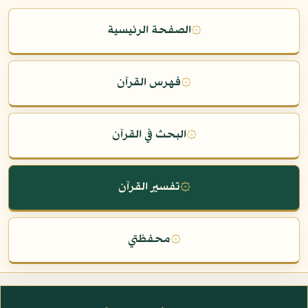
۞
الصفحة الرئيسية
۞
فهرس القرآن
۞
البحث في القرآن
۞
تفسير القرآن
۞
محفظتي