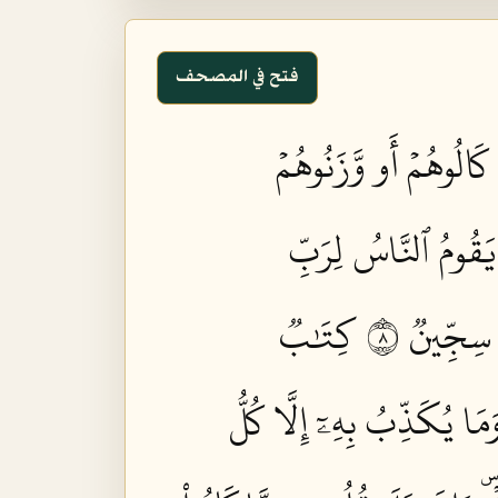
فتح في المصحف
 كَالُوهُمۡ أَو وَّزَنُوهُمۡ
 يَقُومُ ٱلنَّاسُ لِرَبِّ
 سِجِّينٞ ٨
كِتَٰبٞ
َمَا يُكَذِّبُ بِهِۦٓ إِلَّا كُلُّ