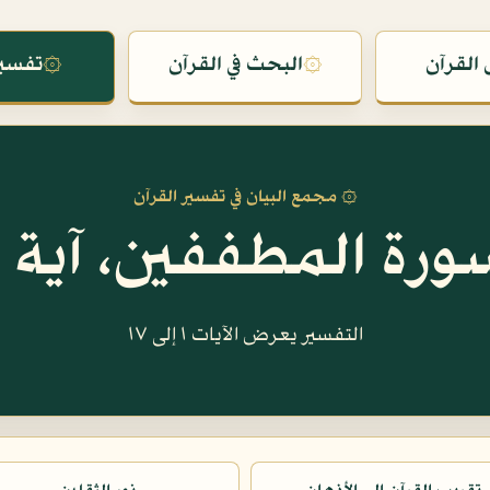
القرآن
۞
البحث في القرآن
۞
تفسير
۞ مجمع البيان في تفسير القرآن
ورة المطففين، آية ١
التفسير يعرض الآيات ١ إلى ١٧