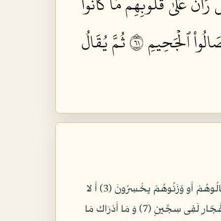
ۜ رَانَ عَلَىٰ قُلُوبِهِم مَّا كَانُواْ
َصَالُواْ ٱلۡجَحِيمِ ١٦
ثُمَّ يُقَالُ
بِسمِ اللّهِ الرّحْمَنِ الرّحِيمِ وَيْلٌ لِّلْمُطفِّفِينَ (1) الّذِينَ إِذَا اكْتَالُوا عَلى النّاسِ يَستَوْفُونَ (2) وَ إِذَا كالُوهُمْ أَو وّزَنُوهُمْ يخْسِرُونَ (3) أَ لا
يَظنّ أُولَئك أَنهُم مّبْعُوثُونَ (4) لِيَوْمٍ عَظِيمٍ (5) يَوْمَ يَقُومُ النّاس لِرَب الْعَلَمِينَ (6) َكلا إِنّ كِتَب الفُجّارِ لَفِى سِجِّينٍ (7) وَ مَا أَدْرَاك مَا