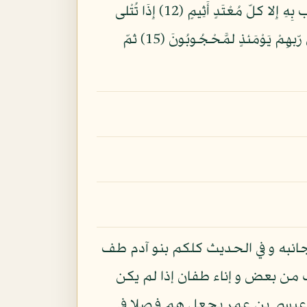
سجِّينٌ (8) كِتَبٌ مّرْقُومٌ (9) وَيْلٌ يَوْمَئذٍ لِّلْمُكَذِّبِينَ (10) الّذِينَ يُكَذِّبُونَ بِيَوْمِ الدِّينِ (11) وَ مَا يُكَذِّب بِهِ إِلا كلّ مُعْتَدٍ أَثِيمٍ (12) إِذَا تُتْلى
عَلَيْهِ ءَايَتُنَا قَالَ أَسطِيرُ الأَوّلِينَ (13) َكلا بَلْ رَانَ عَلى قُلُوبهِم مّا كانُوا يَكْسِبُونَ (14) َكلا إِنهُمْ عَن رّبهِمْ يَوْمَئذٍ لمَّحْجُوبُونَ (15) ثمّ
انبه و في الحديث كلكم بنو آدم طف
من بعض و إناء طفان إذا لم يكن
كان عيسى بن عمر يجعل هم فصلا في