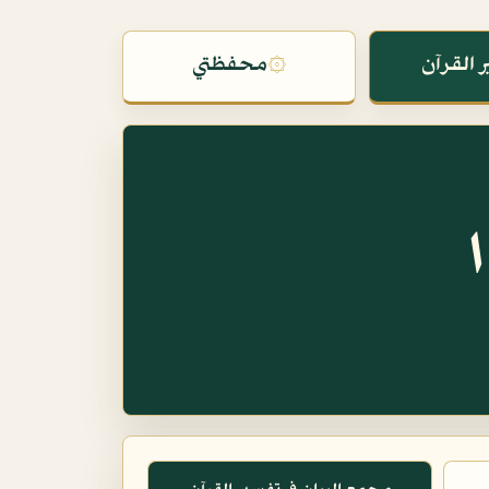
 القرآن
۞
محفظتي