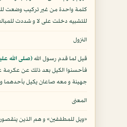
كلمة واحدة من غير تركيب وضعت للر
للتشبيه دخلت على لا و شددت للمبالغة
النزول
قيل لما قدم رسول الله
(صلى الله علي
فأحسنوا الكيل بعد ذلك عن عكرمة ع
جهينة و معه صاعان يكيل بأحدهما و ي
المعنى
«ويل للمطففين» و هم الذين ينقصون ال