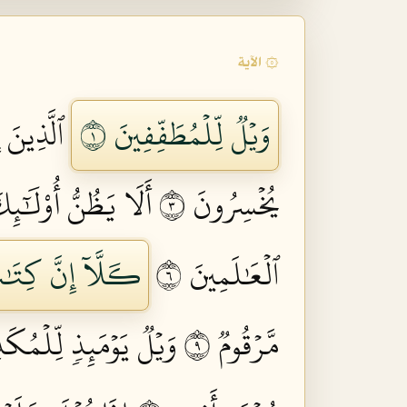
۞ الآية
وَيۡلٞ لِّلۡمُطَفِّفِينَ ١
ٱلَّذِينَ 
يُخۡسِرُونَ ٣
أَلَا يَظُنُّ أُوْلَٰٓئِ
ٱلۡعَٰلَمِينَ ٦
كـَلَّآ إِنَّ كِتَٰ
مَّرۡقُومٞ ٩
وَيۡلٞ يَوۡمَئِذٖ لِّلۡمُكَذّ