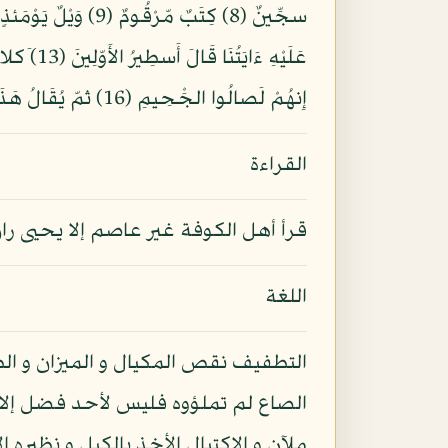
إِنهُمْ لَصالُوا الجَْحِيمِ (16) ثمّ يُقَالُ هَذَا الّذِى كُنتُم بِهِ تُكَذِّبُونَ (17)
القراءة
قرأ أهل الكوفة غير عاصم إلا يحيى ران
اللغة
التطفيف نقص المكيال و الميزان و ال
الصاع لم تملؤوه فليس لأحد فضل إلا
ملآن و الاكتيال الأخذ بالكيل و نظيره