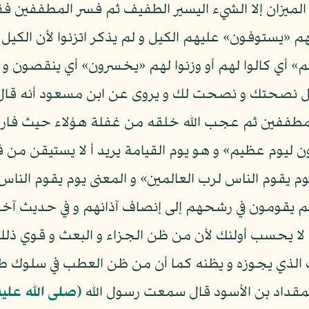
الميزان إلا الشيء اليسير الطفيف ثم فسر المطففين فقا
هم «يستوفون» عليهم الكيل و لم يذكر اتزنوا لأن الكيل و
م» أي كالوا لهم أو وزنوا لهم «يخسرون» أي ينقصون و الم
 نصحتك و نصحت لك و يروى عن ابن مسعود أنه قال الص
طففين ثم عجب الله خلقه من غفلة هؤلاء حيث فارقوا أ
ثون ليوم عظيم» و هو يوم القيامة يريد أ لا يستيقن 
م يقوم الناس لرب العالمين» و المعنى يوم يقوم الناس
هم يقومون في رشحهم إلى إنصاف آذانهم و في حديث آخر
أ لا يحسب أولئك لأن من ظن الجزاء و البعث و قوي ذلك 
 الذي يجوزه و يظنه كما أن من ظن العطب في سلوك 
مقداد بن الأسود قال سمعت رسول الله
(صلى الله علي