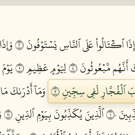
إِذَا ٱكۡتَالُواْ عَلَى ٱلنَّاسِ يَسۡتَوۡفُونَ ٢
وَإِذَا
كَ أَنَّهُم مَّبۡعُوثُونَ ٤
لِيَوۡمٍ عَظِيمٖ ٥
يَوۡمَ
بَ ٱلۡفُجَّارِ لَفِي سِجِّينٖ ٧
وَمَآ أَدۡرَىٰكَ مَا
ِبِينَ ١٠
ٱلَّذِينَ يُكَذِّبُونَ بِيَوۡمِ ٱلدِّينِ ١١
و