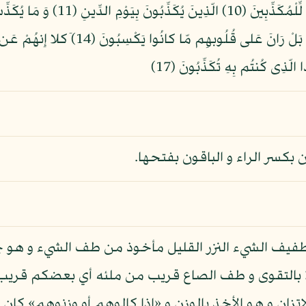
 بكسر الراء و الباقون بفتحها.
طفيف الشيء النزر القليل مأخوذ من طف الشيء و هو ج
 بالتقوى و طف الصاع قريب من ملئه أي بعضكم قريب 
 الاتزان و هو الأخذ بالوزن و «إذا كالوهم أو وزنوهم» 