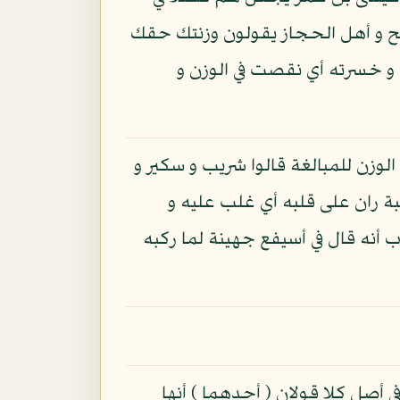
حيح و أهل الحجاز يقولون وزنتك حقك
 و خسرته أي نقصت في الوزن و
لوزن للمبالغة قالوا شريب و سكير و
بة ران على قلبه أي غلب عليه و
أنه قال في أسيفع جهينة لما ركبه
 أصل كلا قولان ( أحدهما ) أنها