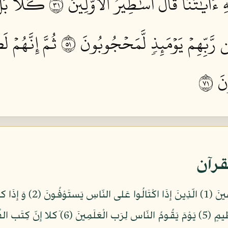
ِ ءَايَٰتُنَا قَالَ أَسَٰطِيرُ ٱلۡأَوَّلِينَ ١٣
كـَلَّاۖ بَلۡ
 رَّبِّهِمۡ يَوۡمَئِذٖ لَّمَحۡجُوبُونَ ١٥
ثُمَّ إِنَّهُمۡ ل
 ١٧
قرآن