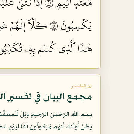
مُعۡتَدٍ أَثِيمٍ ١٢
إِذَا تُتۡلَىٰ عَلَيۡه
يَكۡسِبُونَ ١٤
كـَلَّآ إِنَّهُمۡ عَن
هَٰذَا ٱلَّذِي كُنتُم بِهِۦ تُكَذِّبُونَ
۞ التفسير
مجمع البيان في تفسير ال