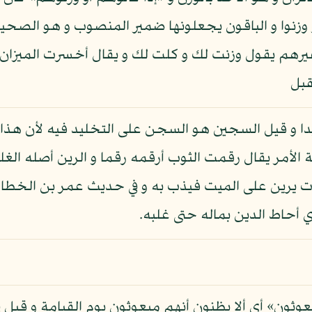
 أو وزنوا و الباقون يجعلونها ضمير المنصوب و هو الص
غيرهم يقول وزنت لك و كلت لك و يقال أخسرت الميزان
قبل
ا و قيل السجين هو السجن على التخليد فيه لأن هذا ا
 الأمر يقال رقمت الثوب أرقمه رقما و الرين أصله الغل
 يرين على الميت فيذب به و في حديث عمر بن الخطاب 
 أحاط الدين بماله حتى غلبه.
ون» أي ألا يظنون أنهم مبعوثون يوم القيامة و قيل في