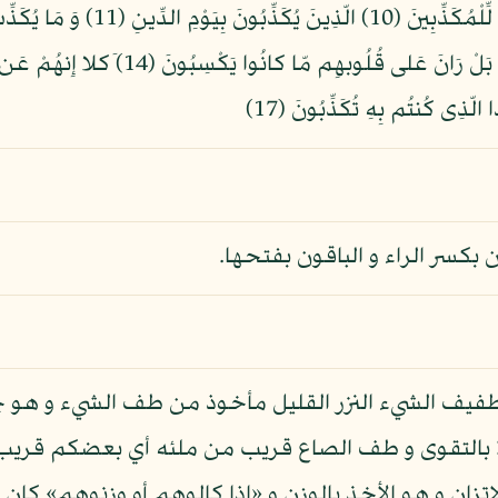
 بكسر الراء و الباقون بفتحها.
طفيف الشيء النزر القليل مأخوذ من طف الشيء و هو ج
 بالتقوى و طف الصاع قريب من ملئه أي بعضكم قريب 
 الاتزان و هو الأخذ بالوزن و «إذا كالوهم أو وزنوهم» 