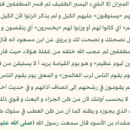
الميزان إلا الشيء اليسير الطفيف ثم فسر المطففين فقا
هم «يستوفون» عليهم الكيل و لم يذكر اتزنوا لأن الكيل و
م» أي كالوا لهم أو وزنوا لهم «يخسرون» أي ينقصون و الم
 نصحتك و نصحت لك و يروى عن ابن مسعود أنه قال الص
طففين ثم عجب الله خلقه من غفلة هؤلاء حيث فارقوا أ
ثون ليوم عظيم» و هو يوم القيامة يريد أ لا يستيقن 
م يقوم الناس لرب العالمين» و المعنى يوم يقوم الناس
هم يقومون في رشحهم إلى إنصاف آذانهم و في حديث آخر
أ لا يحسب أولئك لأن من ظن الجزاء و البعث و قوي ذلك 
 الذي يجوزه و يظنه كما أن من ظن العطب في سلوك 
مقداد بن الأسود قال سمعت رسول الله
(صلى الله علي