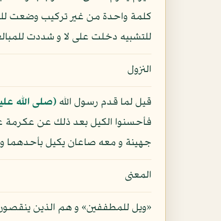
كلمة واحدة من غير تركيب وضعت للر
للتشبيه دخلت على لا و شددت للمبالغة
النزول
قيل لما قدم رسول الله
(صلى الله علي
فأحسنوا الكيل بعد ذلك عن عكرمة ع
جهينة و معه صاعان يكيل بأحدهما و ي
المعنى
«ويل للمطففين» و هم الذين ينقصون ال