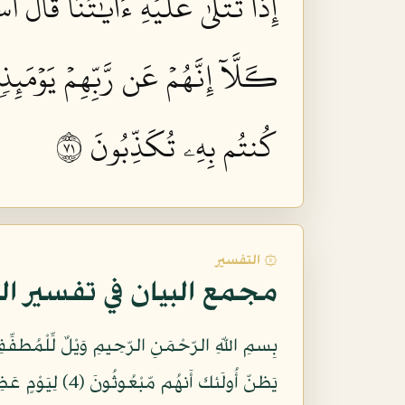
إِذَا تُتۡلَىٰ عَلَيۡهِ ءَايَٰتُنَا قَالَ أَسَ
كـَلَّآ إِنَّهُمۡ عَن رَّبِّهِمۡ يَوۡمَئِذ
كُنتُم بِهِۦ تُكَذِّبُونَ ١٧
۞ التفسير
مجمع البيان في تفسير ال