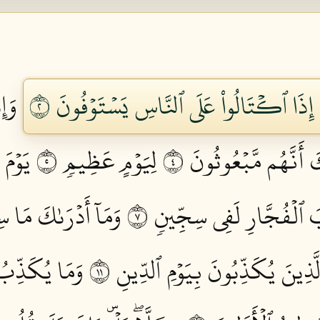
 إِذَا ٱكۡتَالُواْ عَلَى ٱلنَّاسِ يَسۡتَوۡفُونَ ٢
وَإِ
كَ أَنَّهُم مَّبۡعُوثُونَ ٤
لِيَوۡمٍ عَظِيمٖ ٥
يَوۡمَ
َ ٱلۡفُجَّارِ لَفِي سِجِّينٖ ٧
وَمَآ أَدۡرَىٰكَ مَا س
َّذِينَ يُكَذِّبُونَ بِيَوۡمِ ٱلدِّينِ ١١
وَمَا يُكَذِّبُ ب