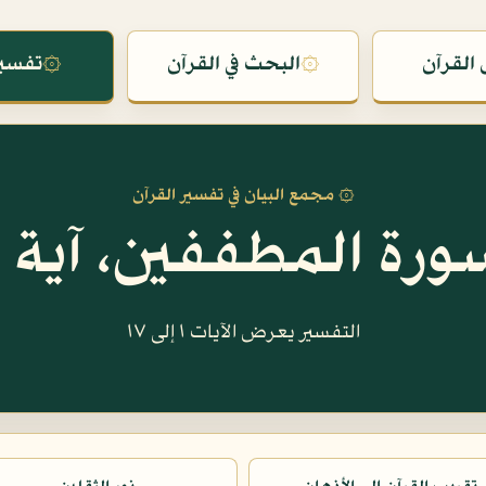
القرآن
۞
البحث في القرآن
۞
تفسير
۞ مجمع البيان في تفسير القرآن
ورة المطففين، آية ١
التفسير يعرض الآيات ١ إلى ١٧