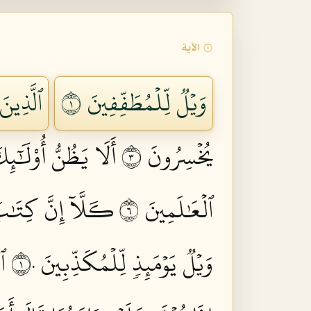
۞ الآية
وَيۡلٞ لِّلۡمُطَفِّفِينَ ١
ٱلَّذِينَ
يُخۡسِرُونَ ٣
أَلَا يَظُنُّ أُوْلَٰٓئِ
ٱلۡعَٰلَمِينَ ٦
كـَلَّآ إِنَّ كِتَٰب
وَيۡلٞ يَوۡمَئِذٖ لِّلۡمُكَذِّبِينَ ١٠
ٱل