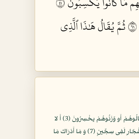
هِم مَّا كَانُواْ يَكۡسِبُونَ ١٤
ثُمَّ يُقَالُ هَٰذَا ٱلَّذِي
بِسمِ اللّهِ الرّحْمَنِ الرّحِيمِ وَيْلٌ لِّلْمُطفِّفِينَ (1) الّذِينَ إِذَا اكْتَالُوا عَلى النّاسِ يَستَوْفُونَ (2) وَ إِذَا كالُوهُمْ أَو وّزَنُوهُمْ يخْسِرُونَ (3) أَ لا
يَظنّ أُولَئك أَنهُم مّبْعُوثُونَ (4) لِيَوْمٍ عَظِيمٍ (5) يَوْمَ يَقُومُ النّاس لِرَب الْعَلَمِينَ (6) َكلا إِنّ كِتَب الفُجّارِ لَفِى سِجِّينٍ (7) وَ مَا أَدْرَاك مَا