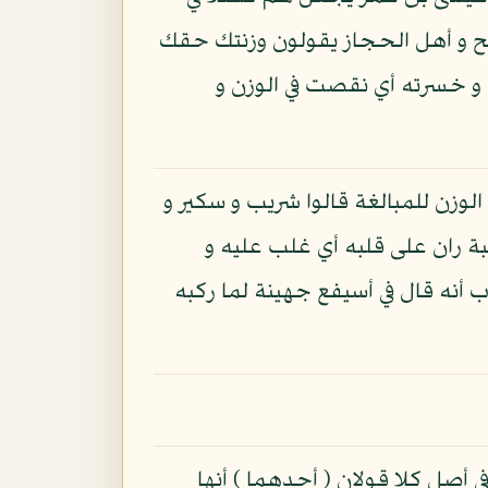
حيح و أهل الحجاز يقولون وزنتك حقك
 و خسرته أي نقصت في الوزن و
لوزن للمبالغة قالوا شريب و سكير و
بة ران على قلبه أي غلب عليه و
أنه قال في أسيفع جهينة لما ركبه
 أصل كلا قولان ( أحدهما ) أنها