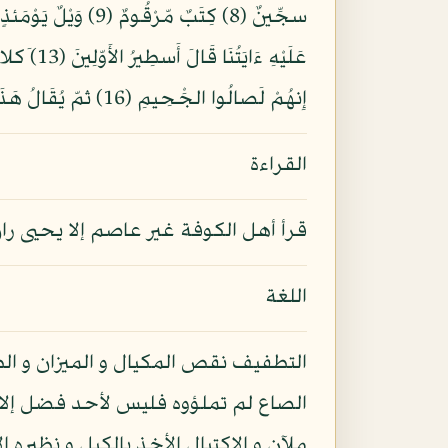
إِنهُمْ لَصالُوا الجَْحِيمِ (16) ثمّ يُقَالُ هَذَا الّذِى كُنتُم بِهِ تُكَذِّبُونَ (17)
القراءة
قرأ أهل الكوفة غير عاصم إلا يحيى ران
اللغة
التطفيف نقص المكيال و الميزان و ال
الصاع لم تملؤوه فليس لأحد فضل إلا
ملآن و الاكتيال الأخذ بالكيل و نظيره