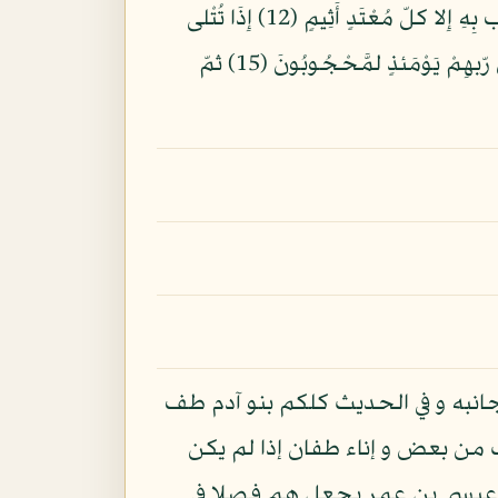
سجِّينٌ (8) كِتَبٌ مّرْقُومٌ (9) وَيْلٌ يَوْمَئذٍ لِّلْمُكَذِّبِينَ (10) الّذِينَ يُكَذِّبُونَ بِيَوْمِ الدِّينِ (11) وَ مَا يُكَذِّب بِهِ إِلا كلّ مُعْتَدٍ أَثِيمٍ (12) إِذَا تُتْلى
عَلَيْهِ ءَايَتُنَا قَالَ أَسطِيرُ الأَوّلِينَ (13) َكلا بَلْ رَانَ عَلى قُلُوبهِم مّا كانُوا يَكْسِبُونَ (14) َكلا إِنهُمْ عَن رّبهِمْ يَوْمَئذٍ لمَّحْجُوبُونَ (15) ثمّ
انبه و في الحديث كلكم بنو آدم طف
من بعض و إناء طفان إذا لم يكن
كان عيسى بن عمر يجعل هم فصلا في