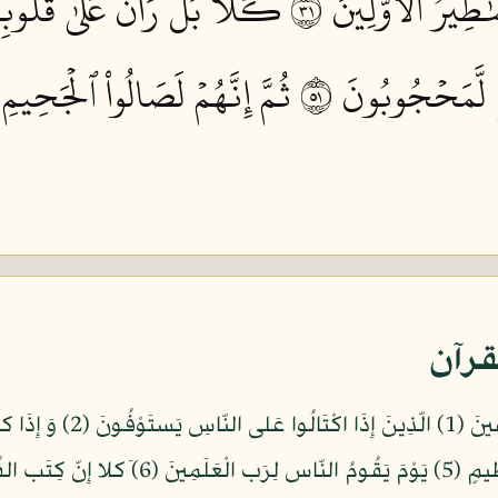
ٰطِيرُ ٱلۡأَوَّلِينَ ١٣
كـَلَّاۖ بَلۡۜ رَانَ عَلَىٰ قُلُوبِ
ٖ لَّمَحۡجُوبُونَ ١٥
ثُمَّ إِنَّهُمۡ لَصَالُواْ ٱلۡجَحِيمِ ١٦
قرآن