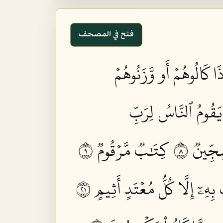
فتح في المصحف
ذَا كَالُوهُمۡ أَو وَّزَنُوهُمۡ
 يَقُومُ ٱلنَّاسُ لِرَبِّ
ِجِّينٞ ٨
كِتَٰبٞ مَّرۡقُومٞ ٩
ِهِۦٓ إِلَّا كُلُّ مُعۡتَدٍ أَثِيمٍ ١٢