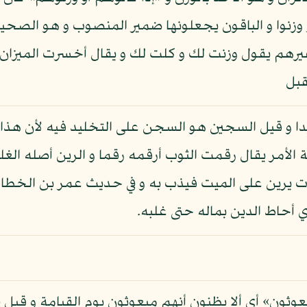
 أو وزنوا و الباقون يجعلونها ضمير المنصوب و هو الص
غيرهم يقول وزنت لك و كلت لك و يقال أخسرت الميزان
قبل
ا و قيل السجين هو السجن على التخليد فيه لأن هذا ا
 الأمر يقال رقمت الثوب أرقمه رقما و الرين أصله الغل
 يرين على الميت فيذب به و في حديث عمر بن الخطاب 
 أحاط الدين بماله حتى غلبه.
ون» أي ألا يظنون أنهم مبعوثون يوم القيامة و قيل في