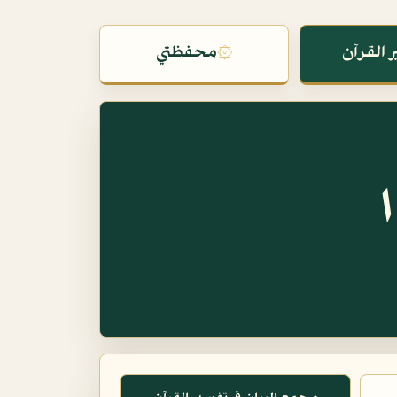
 القرآن
۞
محفظتي