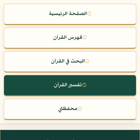
۞
الصفحة الرئيسية
۞
فهرس القرآن
۞
البحث في القرآن
۞
تفسير القرآن
۞
محفظتي