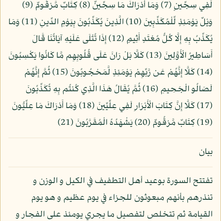
لَفِي سِجِّينٍ (7) وَمَا أَدْرَاكَ مَا سِجِّينٌ (8) كِتَابٌ مَّرْقُومٌ (9)
وَيْلٌ يَوْمَئِذٍ لِّلْمُكَذِّبِينَ (10) الَّذِينَ يُكَذِّبُونَ بِيَوْمِ الدِّينِ (11) وَمَا
يُكَذِّبُ بِهِ إِلَّا كُلُّ مُعْتَدٍ أَثِيمٍ (12) إِذَا تُتْلَى عَلَيْهِ آيَاتُنَا قَالَ
أَسَاطِيرُ الْأَوَّلِينَ (13) كَلَّا بَلْ رَانَ عَلَى قُلُوبِهِم مَّا كَانُوا يَكْسِبُونَ
(14) كَلَّا إِنَّهُمْ عَن رَّبِّهِمْ يَوْمَئِذٍ لَّمَحْجُوبُونَ (15) ثُمَّ إِنَّهُمْ
لَصَالُو الْجَحِيمِ (16) ثُمَّ يُقَالُ هَذَا الَّذِي كُنتُم بِهِ تُكَذِّبُونَ
(17) كَلَّا إِنَّ كِتَابَ الْأَبْرَارِ لَفِي عِلِّيِّينَ (18) وَمَا أَدْرَاكَ مَا عِلِّيُّونَ
(19) كِتَابٌ مَّرْقُومٌ (20) يَشْهَدُهُ الْمُقَرَّبُونَ (21)
بيان
تفتتح السورة بوعيد أهل التطفيف في الكيل و الوزن و
تنذرهم بأنهم مبعوثون للجزاء في يوم عظيم و هو يوم
القيامة ثم تتخلص لتفصيل ما يجري يومئذ على الفجار و