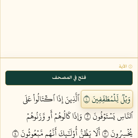
۞ الآية
فتح في المصحف
وَيۡلٞ لِّلۡمُطَفِّفِينَ ١
ٱلَّذِينَ إِذَا ٱكۡتَالُواْ عَلَى
ٱلنَّاسِ يَسۡتَوۡفُونَ ٢
وَإِذَا كَالُوهُمۡ أَو وَّزَنُوهُمۡ
يُخۡسِرُونَ ٣
أَلَا يَظُنُّ أُوْلَٰٓئِكَ أَنَّهُم مَّبۡعُوثُونَ ٤