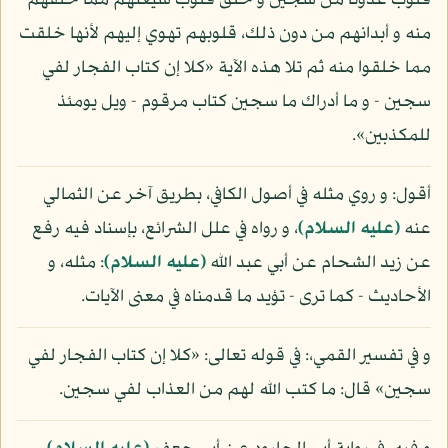
قلوب عدونا من سجين و خلق قلوب شيعتهم مما خلقهم
منه و أبدانهم من دون ذلك، قلوبهم تهوي إليهم لأنها خلقت
مما خلقوا منه ثم تلا هذه الآية «كلا إن كتاب الفجار لفي
سجين - و ما أدراك ما سجين كتاب مرقوم - ويل يومئذ
للمكذبين».
أقول: و روي مثله في أصول الكافي، بطريق آخر عن الثمالي
عنه
(عليه السلام)
، و رواه في علل الشرائع، بإسناد فيه رفع
عن زيد الشحام عن أبي عبد الله
(عليه السلام)
: مثله، و
الأحاديث - كما ترى - تؤيد ما قدمناه في معنى الآيات.
و في تفسير القمي،: في قوله تعالى: «كلا إن كتاب الفجار لفي
سجين» قال: ما كتب الله لهم من العذاب لفي سجين.