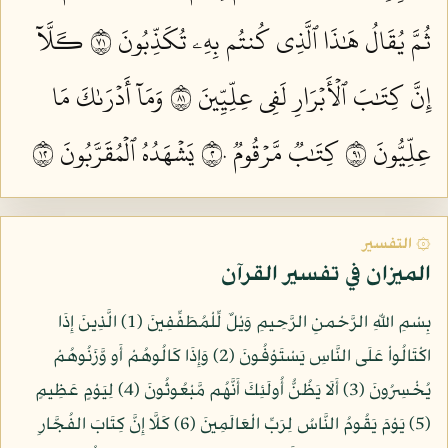
ثُمَّ يُقَالُ هَٰذَا ٱلَّذِي كُنتُم بِهِۦ تُكَذِّبُونَ ١٧
كـَلَّآ
إِنَّ كِتَٰبَ ٱلۡأَبۡرَارِ لَفِي عِلِّيِّينَ ١٨
وَمَآ أَدۡرَىٰكَ مَا
عِلِّيُّونَ ١٩
كِتَٰبٞ مَّرۡقُومٞ ٢٠
يَشۡهَدُهُ ٱلۡمُقَرَّبُونَ ٢١
۞ التفسير
الميزان في تفسير القرآن
بِسْمِ اللّهِ الرَّحْمنِ الرَّحِيمِ وَيْلٌ لِّلْمُطَفِّفِينَ (1) الَّذِينَ إِذَا
اكْتَالُواْ عَلَى النَّاسِ يَسْتَوْفُونَ (2) وَإِذَا كَالُوهُمْ أَو وَّزَنُوهُمْ
يُخْسِرُونَ (3) أَلَا يَظُنُّ أُولَئِكَ أَنَّهُم مَّبْعُوثُونَ (4) لِيَوْمٍ عَظِيمٍ
(5) يَوْمَ يَقُومُ النَّاسُ لِرَبِّ الْعَالَمِينَ (6) كَلَّا إِنَّ كِتَابَ الفُجَّارِ