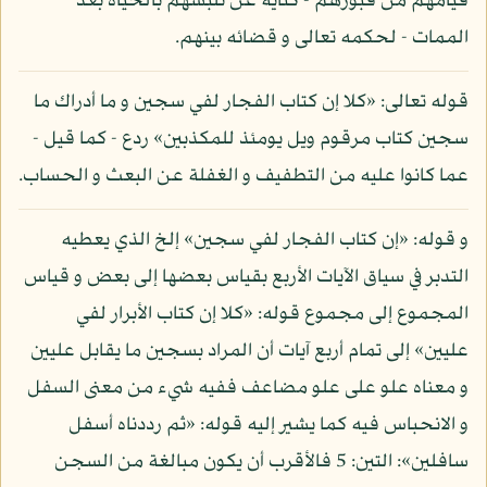
قيامهم من قبورهم - كناية عن تلبسهم بالحياة بعد
الممات - لحكمه تعالى و قضائه بينهم.
قوله تعالى: «كلا إن كتاب الفجار لفي سجين و ما أدراك ما
سجين كتاب مرقوم ويل يومئذ للمكذبين» ردع - كما قيل -
عما كانوا عليه من التطفيف و الغفلة عن البعث و الحساب.
و قوله: «إن كتاب الفجار لفي سجين» إلخ الذي يعطيه
التدبر في سياق الآيات الأربع بقياس بعضها إلى بعض و قياس
المجموع إلى مجموع قوله: «كلا إن كتاب الأبرار لفي
عليين» إلى تمام أربع آيات أن المراد بسجين ما يقابل عليين
و معناه علو على علو مضاعف ففيه شيء من معنى السفل
و الانحباس فيه كما يشير إليه قوله: «ثم رددناه أسفل
سافلين»: التين: 5 فالأقرب أن يكون مبالغة من السجن