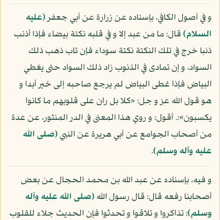
و في أصول الكافي، بإسناده عن زرارة عن أبي جعفر
(عليه
السلام)
قال: ما من عبد إلا و في قلبه نكتة بيضاء فإذا أذنب
ذنبا خرج في تلك النكتة نكتة سوداء فإن تاب ذهب ذلك
السواد، و إن تمادى في الذنوب زاد ذلك السواد حتى يغطي
البياض فإذا غطى البياض لم يرجع صاحبه إلى خير أبدا و
هو قول الله عز و جل: «كلا بل ران على قلوبهم ما كانوا
يكسبون»:. أقول: و روي هذا المعنى في الدر المنثور، عن عدة
من أصحاب الجوامع عن أبي هريرة عن النبي
(صلى الله
عليه وآله وسلم)
.
و فيه، بإسناده عن عبد الله بن محمد الحجال عن بعض
أصحابنا رفعه قال: قال رسول الله
(صلى الله عليه وآله
وسلم)
: تذاكروا و تلاقوا و تحدثوا فإن الحديث جلاء للقلوب