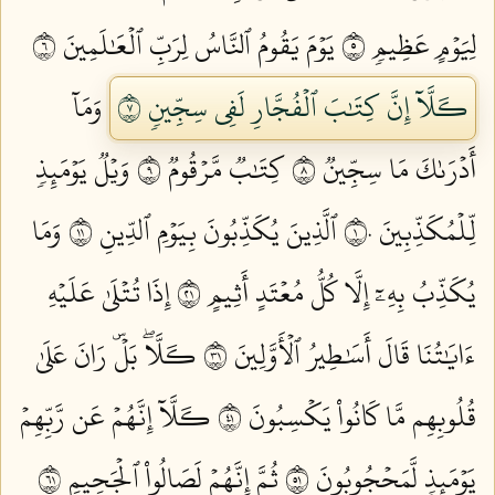
لِيَوۡمٍ عَظِيمٖ ٥
يَوۡمَ يَقُومُ ٱلنَّاسُ لِرَبِّ ٱلۡعَٰلَمِينَ ٦
كـَلَّآ إِنَّ كِتَٰبَ ٱلۡفُجَّارِ لَفِي سِجِّينٖ ٧
وَمَآ
أَدۡرَىٰكَ مَا سِجِّينٞ ٨
كِتَٰبٞ مَّرۡقُومٞ ٩
وَيۡلٞ يَوۡمَئِذٖ
لِّلۡمُكَذِّبِينَ ١٠
ٱلَّذِينَ يُكَذِّبُونَ بِيَوۡمِ ٱلدِّينِ ١١
وَمَا
يُكَذِّبُ بِهِۦٓ إِلَّا كُلُّ مُعۡتَدٍ أَثِيمٍ ١٢
إِذَا تُتۡلَىٰ عَلَيۡهِ
ءَايَٰتُنَا قَالَ أَسَٰطِيرُ ٱلۡأَوَّلِينَ ١٣
كـَلَّاۖ بَلۡۜ رَانَ عَلَىٰ
قُلُوبِهِم مَّا كَانُواْ يَكۡسِبُونَ ١٤
كـَلَّآ إِنَّهُمۡ عَن رَّبِّهِمۡ
يَوۡمَئِذٖ لَّمَحۡجُوبُونَ ١٥
ثُمَّ إِنَّهُمۡ لَصَالُواْ ٱلۡجَحِيمِ ١٦