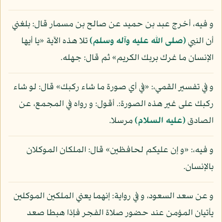
و فيه، أخرج عبد بن حميد عن صالح بن مسمار قال: بلغني
أن النبي
(صلى الله عليه وآله وسلم)
تلا هذه الآية «يا أيها
الإنسان ما غرك بربك الكريم» ثم قال: جهله.
و في تفسير القمي،: «في أي صورة ما شاء ركبك» قال: لو شاء
ركبك على غير هذه الصورة:. أقول: و رواه في المجمع، عن
الصادق
(عليه السلام)
مرسلا.
و فيه،: «و إن عليكم لحافظين» قال: الملكان الموكلان
بالإنسان.
و عن سعد السعود، و في رواية: إنهما يعني الملكين الموكلين
يأتيان المؤمن عند حضور صلاة الفجر فإذا هبطا صعد