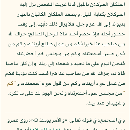
الملكان الموكلان بالليل فإذا غربت الشمس نزل إليه
الموكلان بكتابة الليل، و يصعد الملكان الكاتبان بالنهار
بديوانه إلى الله عز و جل. فلا يزال ذلك دأبهم إلى وقت
حضور أجله فإذا حضر أجله قالا للرجل الصالح: جزاك الله
من صاحب عنا خيرا فكم من عمل صالح أريتناه، و كم من
قول حسن أسمعتناه، و كم من مجلس خير أحضرتناه
فنحن اليوم على ما تحبه و شفعاء إلى ربك، و إن كان عاصيا
قالا له: جزاك الله من صاحب عنا شرا فلقد كنت تؤذينا فكم
من عمل سيء أريتناه، و كم من قول سيء أسمعتناه، و
" كم
"
من مجلس سوء أحضرتناه و نحن اليوم لك على ما تكره،
و شهيدان عند ربك.
و في المجمع،: في قوله تعالى: «و الأمر يومئذ لله»: روى عمرو