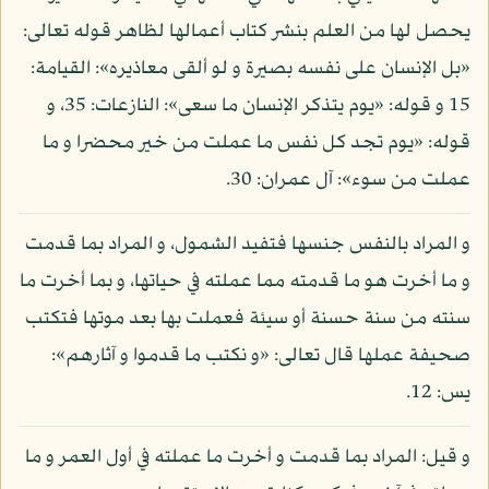
يحصل لها من العلم بنشر كتاب أعمالها لظاهر قوله تعالى:
«بل الإنسان على نفسه بصيرة و لو ألقى معاذيره»: القيامة:
15 و قوله: «يوم يتذكر الإنسان ما سعى»: النازعات: 35، و
قوله: «يوم تجد كل نفس ما عملت من خير محضرا و ما
عملت من سوء»: آل عمران: 30.
و المراد بالنفس جنسها فتفيد الشمول، و المراد بما قدمت
و ما أخرت هو ما قدمته مما عملته في حياتها، و بما أخرت ما
سنته من سنة حسنة أو سيئة فعملت بها بعد موتها فتكتب
صحيفة عملها قال تعالى: «و نكتب ما قدموا و آثارهم»:
يس: 12.
و قيل: المراد بما قدمت و أخرت ما عملته في أول العمر و ما