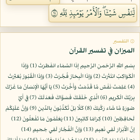
لِّنَفۡسٖ شَيۡـٔٗاۖ وَٱلۡأَمۡرُ يَوۡمَئِذٖ لِّلَّهِ ١٩
۞ التفسير
الميزان في تفسير القرآن
بِسْمِ اللّهِ الرَّحْمنِ الرَّحِيمِ إِذَا السَّمَاء انفَطَرَتْ (1) وَإِذَا
الْكَوَاكِبُ انتَثَرَتْ (2) وَإِذَا الْبِحَارُ فُجِّرَتْ (3) وَإِذَا الْقُبُورُ بُعْثِرَتْ
(4) عَلِمَتْ نَفْسٌ مَّا قَدَّمَتْ وَأَخَّرَتْ (5) يَا أَيُّهَا الْإِنسَانُ مَا غَرَّكَ
بِرَبِّكَ الْكَرِيمِ (6) الَّذِي خَلَقَكَ فَسَوَّاكَ فَعَدَلَكَ (7) فِي أَيِّ
صُورَةٍ مَّا شَاء رَكَّبَكَ (8) كَلَّا بَلْ تُكَذِّبُونَ بِالدِّينِ (9) وَإِنَّ عَلَيْكُمْ
لَحَافِظِينَ (10) كِرَامًا كَاتِبِينَ (11) يَعْلَمُونَ مَا تَفْعَلُونَ (12)
إِنَّ الْأَبْرَارَ لَفِي نَعِيمٍ (13) وَإِنَّ الْفُجَّارَ لَفِي جَحِيمٍ (14)