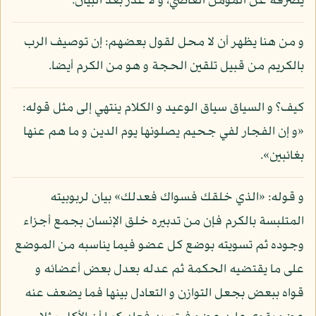
يصرفه عن المؤمن العاصي، و لا عذر بعد البيان.
و من هنا يظهر أن لا محل لقول بعضهم: إن توصيف الرب
بالكريم من قبيل تلقين الحجة و هو من الكرم أيضا.
كيف؟ و السياق سياق الوعيد و الكلام ينتهي إلى مثل قوله:
«و إن الفجار لفي جحيم يصلونها يوم الدين و ما هم عنها
بغائبين».
و قوله: «الذي خلقك فسواك فعدلك» بيان لربوبيته
المتلبسة بالكرم فإن من تدبيره خلق الإنسان بجمع أجزاء
وجوده ثم تسويته بوضع كل عضو فيما يناسبه من الموضع
على ما يقتضيه الحكمة ثم عدله بعدل بعض أعضائه و
قواه ببعض بجعل التوازن و التعادل بينها فما يضعف عنه