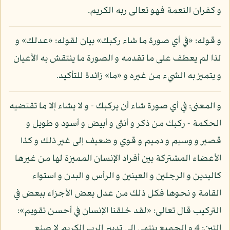
و كفران النعمة فهو تعالى ربه الكريم.
و قوله: «في أي صورة ما شاء ركبك» بيان لقوله: «عدلك» و
لذا لم يعطف على ما تقدمه و الصورة ما ينتقش به الأعيان
و يتميز به الشيء من غيره و «ما» زائدة للتأكيد.
و المعنى: في أي صورة شاء أن يركبك - و لا يشاء إلا ما تقتضيه
الحكمة - ركبك من ذكر و أنثى و أبيض و أسود و طويل و
قصير و وسيم و دميم و قوي و ضعيف إلى غير ذلك و كذا
الأعضاء المشتركة بين أفراد الإنسان المميزة لها من غيرها
كاليدين و الرجلين و العينين و الرأس و البدن و استواء
القامة و نحوها فكل ذلك من عدل بعض الأجزاء ببعض في
التركيب قال تعالى: «لقد خلقنا الإنسان في أحسن تقويم»:
التين: 4 و الجميع ينتهي إلى تدبير الرب الكريم لا صنع