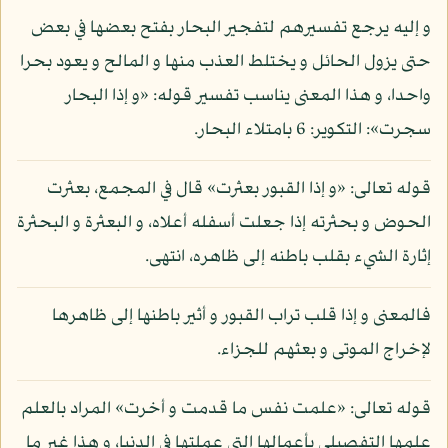
و إليه يرجع تفسيرهم لتفجير البحار بفتح بعضها في بعض
حتى يزول الحائل و يختلط العذب منها و المالح و يعود بحرا
واحدا، و هذا المعنى يناسب تفسير قوله: «و إذا البحار
سجرت»: التكوير: 6 بامتلاء البحار.
قوله تعالى: «و إذا القبور بعثرت» قال في المجمع، بعثرت
الحوض و بحثرته إذا جعلت أسفله أعلاه، و البعثرة و البحثرة
إثارة الشيء بقلب باطنه إلى ظاهره، انتهى.
فالمعنى و إذا قلب تراب القبور و أثير باطنها إلى ظاهرها
لإخراج الموتى و بعثهم للجزاء.
قوله تعالى: «علمت نفس ما قدمت و أخرت» المراد بالعلم
علمها التفصيلي بأعمالها التي عملتها في الدنيا، و هذا غير ما