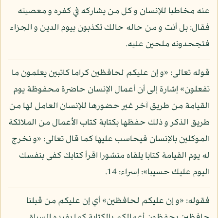
عنه مخاطبا للإنسان و كل من يشاركه في كفره و معصيته
فقال: بل أنت و من حاله حالك تكذبون بيوم الدين و الجزاء
فتجحدونه ملحين عليه.
قوله تعالى: «و إن عليكم لحافظين كراما كاتبين يعلمون ما
تفعلون» إشارة إلى أن أعمال الإنسان حاضرة محفوظة يوم
القيامة من طريق آخر غير حضورها للإنسان العامل لها من
طريق الذكر و ذلك حفظها بكتابة كتاب الأعمال من الملائكة
الموكلين بالإنسان فيحاسب عليها كما قال تعالى: «و نخرج
له يوم القيامة كتابا يلقاه منشورا اقرأ كتابك كفى بنفسك
اليوم عليك حسيبا»: إسراء: 14.
فقوله: «و إن عليكم لحافظين» أي إن عليكم من قبلنا
حافظين يحفظون أعمالكم بالكتابة كما يفيده السياق.