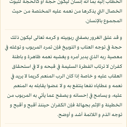
الخطاب إليه بما أنه إنسان ليكون حجة أو كالحجة لثبوت
الخصال التي يذكرها من نعمه عليه المختصة من حيث
المجموع بالإنسان.
و قد علق الغرور بصفتي ربوبيته و كرمه تعالى ليكون ذلك
حجة في توجه العتاب و التوبيخ فإن تمرد المربوب و توغله في
معصية ربه الذي يدبر أمره و يغشيه نعمه ظاهرة و باطنة
كفران لا ترتاب الفطرة السليمة في قبحه و لا في استحقاق
العقاب عليه و خاصة إذا كان الرب المنعم كريما لا يريد في
نعمه و عطاياه نفعا ينتفع به و لا عضوا يقابله به المنعم
عليه، و يسامح في إحسانه و يصفح عما يأتي به المربوب من
الخطيئة و الإثم بجهالة فإن الكفران حينئذ أقبح و أقبح و
توجه الذم و اللائمة أشد و أوضح.