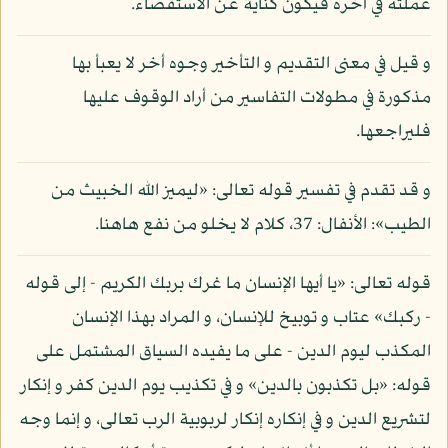
عملته في آخره فيكون كناية عن الاستقصاء.
و قيل في معنى التقديم و التأخير وجوه أخر لا يعبأ بها
مذكورة في مطولات التفاسير من أراد الوقوف عليها
فليراجعها.
و قد تقدم في تفسير قوله تعالى: «ليميز الله الخبيث من
الطيب»: الأنفال: 37، كلام لا يخلو من نفع هاهنا.
قوله تعالى: «يا أيها الإنسان ما غرك بربك الكريم - إلى قوله
- ركبك» عتاب و توبيخ للإنسان، و المراد بهذا الإنسان
المكذب ليوم الدين - على ما يفيده السياق المشتمل على
قوله: «بل تكذبون بالدين» و في تكذيب يوم الدين كفر و إنكار
لتشريع الدين و في إنكاره إنكار لربوبية الرب تعالى، و إنما وجه