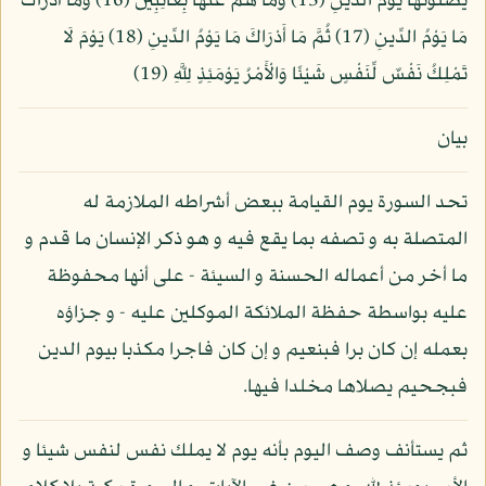
يَصْلَوْنَهَا يَوْمَ الدِّينِ (15) وَمَا هُمْ عَنْهَا بِغَائِبِينَ (16) وَمَا أَدْرَاكَ
مَا يَوْمُ الدِّينِ (17) ثُمَّ مَا أَدْرَاكَ مَا يَوْمُ الدِّينِ (18) يَوْمَ لَا
تَمْلِكُ نَفْسٌ لِّنَفْسٍ شَيْئًا وَالْأَمْرُ يَوْمَئِذٍ لِلَّهِ (19)
بيان
تحد السورة يوم القيامة ببعض أشراطه الملازمة له
المتصلة به و تصفه بما يقع فيه و هو ذكر الإنسان ما قدم و
ما أخر من أعماله الحسنة و السيئة - على أنها محفوظة
عليه بواسطة حفظة الملائكة الموكلين عليه - و جزاؤه
بعمله إن كان برا فبنعيم و إن كان فاجرا مكذبا بيوم الدين
فبجحيم يصلاها مخلدا فيها.
ثم يستأنف وصف اليوم بأنه يوم لا يملك نفس لنفس شيئا و