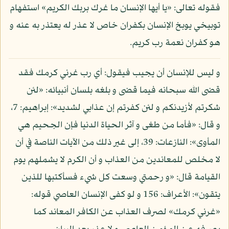
فقوله تعالى: «يا أيها الإنسان ما غرك بربك الكريم» استفهام
توبيخي يوبخ الإنسان بكفران خاص لا عذر له يعتذر به عنه و
هو كفران نعمة رب كريم.
و ليس للإنسان أن يجيب فيقول: أي رب غرني كرمك فقد
قضى الله سبحانه فيما قضى و بلغه بلسان أنبيائه: «لئن
شكرتم لأزيدنكم و لئن كفرتم إن عذابي لشديد»: إبراهيم: 7،
و قال: «فأما من طغى و آثر الحياة الدنيا فإن الجحيم هي
المأوى»: النازعات: 39، إلى غير ذلك من الآيات الناصة في أن
لا مخلص للمعاندين من العذاب و أن الكرم لا يشملهم يوم
القيامة قال: «و رحمتي وسعت كل شيء فسأكتبها للذين
يتقون»: الأعراف: 156 و لو كفى الإنسان العاصي قوله:
«غرني كرمك» لصرف العذاب عن الكافر المعاند كما