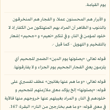
يوم القيامة.
و الأبرار هم المحسنون عملا، و الفجار هم المنخرقون
بالذنوب و الظاهر أن المراد بهم المتهتكون من الكفار إذ لا
خلود لمؤمن في النار، و في تنكير «نعيم» و «جحيم» إشعار
بالتفخيم و التهويل - كما قيل -.
قوله تعالى: «يصلونها يوم الدين» الضمير للجحيم أي
يلزمون يعني الفجار الجحيم يوم الجزاء و لا يفارقونها.
قوله تعالى: «و ما هم عنها بغائبين» عطف تفسيري على
قوله: «يصلونها» إلخ يؤكد معنى ملازمتهم للجحيم و
خلودهم في النار، و المراد بغيبتهم عنها خروجهم منها فالآية
في معنى قوله: «و ما هم بخارجين من النار»: البقرة: 167.