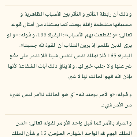
و ذلك أن رابطة التأثير و التأثر بين الأسباب الظاهرية و
مسبباتها منقطعة زائلة يومئذ كما يستفاد من أمثال قوله
تعالى: «و تقطعت بهم الأسباب»: البقرة: 166، و قوله: «و لو
يرى الذين ظلموا إذ يرون العذاب أن القوة لله جميعا»:
البقرة: 165 فلا تملك نفس لنفس شيئا فلا تقدر على دفع
شر عنها و لا جلب خير لها، و لا ينافي ذلك آيات الشفاعة لأنها
بإذن الله فهو المالك لها لا غير.
و قوله: «و الأمر يومئذ لله» أي هو المالك للأمر ليس لغيره
من الأمر شيء.
و المراد بالأمر كما قيل واحد الأوامر لقوله تعالى: «لمن
الملك اليوم لله الواحد القهار»: المؤمن: 16 و شأن الملك