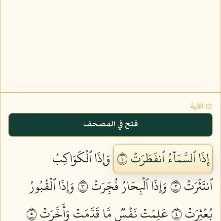
۞ الآية
فتح في المصحف
إِذَا ٱلسَّمَآءُ ٱنفَطَرَتۡ ١
وَإِذَا ٱلۡكَوَاكِبُ
ٱنتَثَرَتۡ ٢
وَإِذَا ٱلۡبِحَارُ فُجِّرَتۡ ٣
وَإِذَا ٱلۡقُبُورُ
بُعۡثِرَتۡ ٤
عَلِمَتۡ نَفۡسٞ مَّا قَدَّمَتۡ وَأَخَّرَتۡ ٥