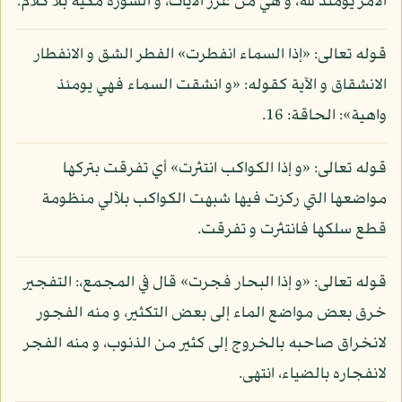
الأمر يومئذ لله، و هي من غرر الآيات، و السورة مكية بلا كلام.
قوله تعالى: «إذا السماء انفطرت» الفطر الشق و الانفطار
الانشقاق و الآية كقوله: «و انشقت السماء فهي يومئذ
واهية»: الحاقة: 16.
قوله تعالى: «و إذا الكواكب انتثرت» أي تفرقت بتركها
مواضعها التي ركزت فيها شبهت الكواكب بلآلي منظومة
قطع سلكها فانتثرت و تفرقت.
قوله تعالى: «و إذا البحار فجرت» قال في المجمع،: التفجير
خرق بعض مواضع الماء إلى بعض التكثير، و منه الفجور
لانخراق صاحبه بالخروج إلى كثير من الذنوب، و منه الفجر
لانفجاره بالضياء، انتهى.