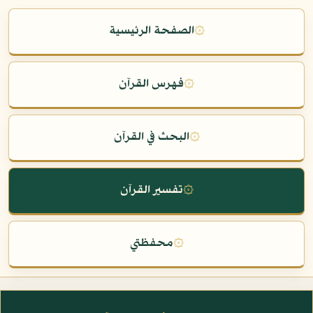
۞
الصفحة الرئيسية
۞
فهرس القرآن
۞
البحث في القرآن
۞
تفسير القرآن
۞
محفظتي