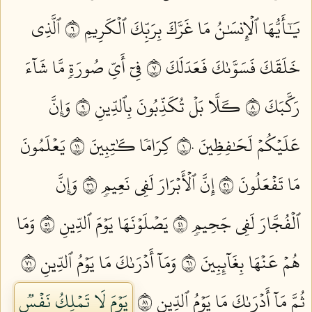
يَٰٓأَيُّهَا ٱلۡإِنسَٰنُ مَا غَرَّكَ بِرَبِّكَ ٱلۡكَرِيمِ ٦
ٱلَّذِي
خَلَقَكَ فَسَوَّىٰكَ فَعَدَلَكَ ٧
فِيٓ أَيِّ صُورَةٖ مَّا شَآءَ
رَكَّبَكَ ٨
كـَلَّا بَلۡ تُكَذِّبُونَ بِٱلدِّينِ ٩
وَإِنَّ
عَلَيۡكُمۡ لَحَٰفِظِينَ ١٠
كِرَامٗا كَٰتِبِينَ ١١
يَعۡلَمُونَ
مَا تَفۡعَلُونَ ١٢
إِنَّ ٱلۡأَبۡرَارَ لَفِي نَعِيمٖ ١٣
وَإِنَّ
ٱلۡفُجَّارَ لَفِي جَحِيمٖ ١٤
يَصۡلَوۡنَهَا يَوۡمَ ٱلدِّينِ ١٥
وَمَا
هُمۡ عَنۡهَا بِغَآئِبِينَ ١٦
وَمَآ أَدۡرَىٰكَ مَا يَوۡمُ ٱلدِّينِ ١٧
ثُمَّ مَآ أَدۡرَىٰكَ مَا يَوۡمُ ٱلدِّينِ ١٨
يَوۡمَ لَا تَمۡلِكُ نَفۡسٞ