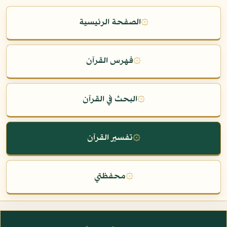
۞
الصفحة الرئيسية
۞
فهرس القرآن
۞
البحث في القرآن
۞
تفسير القرآن
۞
محفظتي