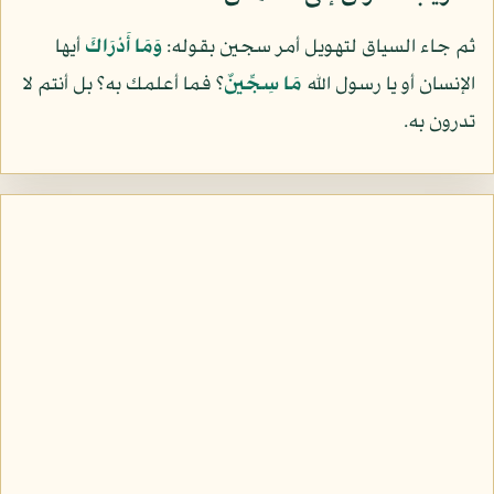
ثم جاء السياق لتهويل أمر سجين بقوله:
وَمَا أَدْرَاكَ
أيها
الإنسان أو يا رسول الله
مَا سِجِّينٌ
؟ فما أعلمك به؟ بل أنتم لا
تدرون به.