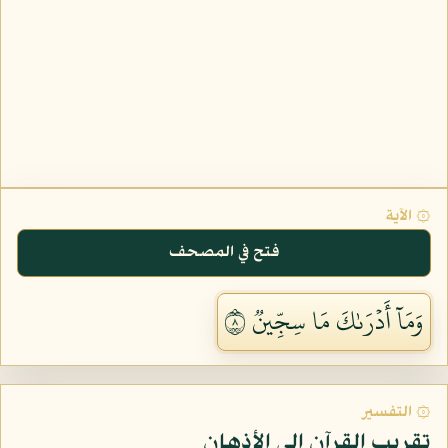
۞ الآية
فتح في المصحف
وَمَآ أَدۡرَىٰكَ مَا سِجِّينٞ ٨
۞ التفسير
تقريب القرآن إلى الأذهان