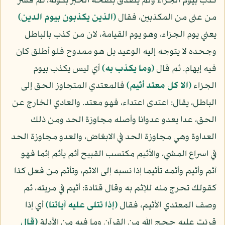
كذب بيوم الجزاء ولم يصدق بصحة الخبر بكونه، ثم فسر
من عنى من المكذبين، فقال
(الذين يكذبون بيوم الدين)
يعني يوم الجزاء، وهو يوم القيامة، لان من كذب بالباطل
وجحده لا يتوجه إليه الوعيد بل هو ممدوح فلو أطلق كان
فيه إبهام. ثم قال
(وما يكذب به)
أي ليس يكذب بيوم
الجزاء
(الا كل معتد أثيم)
فالمعتدي المتجاوز الحق إلى
الباطل، يقال: اعتدى اعتداء، فهو معتد. والعادي الخارج عن
الحق، عدا يعدو عدوانا وأصله مجاوزة الحد ومن ذلك
العداوة وهي مجاوزة الحد في الابغاض، والعدو مجاوزة الحد
في اسراع المشي، والأثيم مكتسب القبيح أثم يأثم إثما فهو
آثم وأثيم وأثمه تأثيما إذا نسبه إلى الاثم، وتأثم من فعل كذا
كقولك تحرج منه للإثم به وقال قتادة: أثيم في مريته، ثم
وصف المعتدي الأثيم، فقال
(إذا تتلى عليه آياتنا)
أي إذا
قرئت عليه حجج الله من القرآن وما فيه من الأدلة
(قال