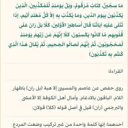
مَا سِجِّينٌ، كِتَابٌ مَّرْقُومٌ، وَيْلٌ يَوْمَئِذٍ لِّلْمُكَذِّبِينَ، الَّذِينَ
يُكَذِّبُونَ بِيَوْمِ الدِّينِ، وَمَا يُكَذِّبُ بِهِ إِلاَّ كُلُّ مُعْتَدٍ أَثِيمٍ، إِذَا
تُتْلَى عَلَيْهِ آيَاتُنَا قَالَ أَسَاطِيرُ الْأَوَّلِينَ، كَلَّا بَلْ رَانَ عَلَى
قُلُوبِهِم مَّا كَانُوا يَكْسِبُونَ، كَلَّا إِنَّهُمْ عَن رَّبِّهِمْ يَوْمَئِذٍ
لَّمَحْجُوبُونَ، ثُمَّ إِنَّهُمْ لَصَالُو الْجَحِيمِ، ثُمَّ يُقَالُ هَذَا الَّذِي
كُنتُم بِهِ تُكَذِّبُونَ﴾
القراءة:
روى حفص عن عاصم والمسيبئ إلا هبة (بل ران) باظهار
اللام. الباقون بالادغام. وأمال أهل الكوفة إلا الأعشى
والبرجمي (ران) قيل في أصل قوله (كلا) قولان:
أحدهما: إنها كلمة واحدة من غير تركيب وضعت المردع