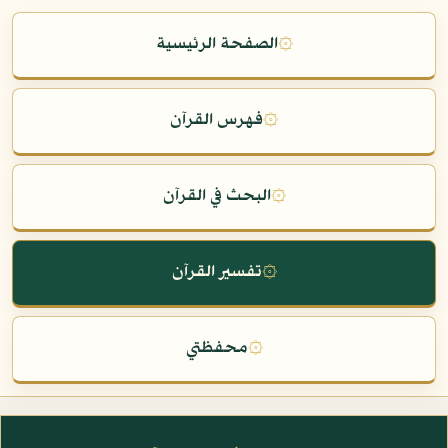
۞
الصفحة الرئيسية
۞
فهرس القرآن
۞
البحث في القرآن
۞
تفسير القرآن
۞
محفظتي