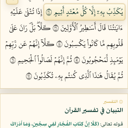
يُكَذِّبُ بِهِۦٓ إِلَّا كُلُّ مُعۡتَدٍ أَثِيمٍ ١٢
إِذَا تُتۡلَىٰ عَلَيۡهِ
ءَايَٰتُنَا قَالَ أَسَٰطِيرُ ٱلۡأَوَّلِينَ ١٣
كـَلَّاۖ بَلۡۜ رَانَ عَلَىٰ
قُلُوبِهِم مَّا كَانُواْ يَكۡسِبُونَ ١٤
كـَلَّآ إِنَّهُمۡ عَن رَّبِّهِمۡ
يَوۡمَئِذٖ لَّمَحۡجُوبُونَ ١٥
ثُمَّ إِنَّهُمۡ لَصَالُواْ ٱلۡجَحِيمِ ١٦
ثُمَّ يُقَالُ هَٰذَا ٱلَّذِي كُنتُم بِهِۦ تُكَذِّبُونَ ١٧
۞ التفسير
التبيان في تفسير القرآن
قوله تعالى:
﴿كَلَّا إِنَّ كِتَابَ الفُجَّارِ لَفِي سِجِّينٍ، وَمَا أَدْرَاكَ