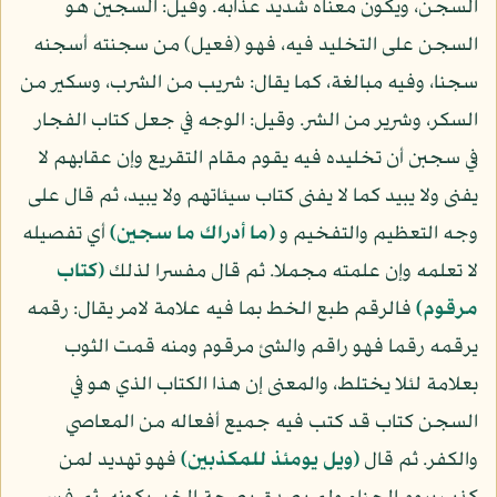
السجن، ويكون معناه شديد عذابه. وقيل: السجين هو
السجن على التخليد فيه، فهو (فعيل) من سجنته أسجنه
سجنا، وفيه مبالغة، كما يقال: شريب من الشرب، وسكير من
السكر، وشرير من الشر. وقيل: الوجه في جعل كتاب الفجار
في سجبن أن تخليده فيه يقوم مقام التقريع وإن عقابهم لا
يفنى ولا يبيد كما لا يفنى كتاب سيئاتهم ولا يبيد، ثم قال على
وجه التعظيم والتفخيم و
(ما أدراك ما سجين)
أي تفصيله
لا تعلمه وإن علمته مجملا. ثم قال مفسرا لذلك
(كتاب
مرقوم)
فالرقم طبع الخط بما فيه علامة لامر يقال: رقمه
يرقمه رقما فهو راقم والشئ مرقوم ومنه قمت الثوب
بعلامة لئلا يختلط، والمعنى إن هذا الكتاب الذي هو في
السجن كتاب قد كتب فيه جميع أفعاله من المعاصي
والكفر. ثم قال
(ويل يومئذ للمكذبين)
فهو تهديد لمن