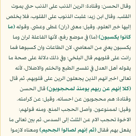
وقال الحسن: وقتادة: الرين الذنب على الذنب حتى يموت
القلب. وقال ابن زيد: غلبت الذنوب على القلوب، فلا يخلص
إليها خير العلوم. وقيل: معنى (ران) غطى وعشى. وقوله
(ما
كانوا يكسبون)
(ما) في موضع رفع، لأنها الفاعلة لران وما
يكسبون يعني من المعاصي، لان الطاعات وان كسبوها فما
رانت على قلوبهم قال البلخي: وفي ذلك دلالة على صحة ما
يقوله أهل العدل في تفسير الطبع والختم والاضلال، لأنه
تعالى اخبر انهم الذين يجعلون الرين على قلوبهم. ثم قال
(كلا إنهم عن ربهم يومئذ لمحجوبون)
قال الحسن
وقتادة: هم محجوبون عن احسانه. وقيل: عن كرامته.
وقيل: لممنوعون. وأصل الحجب المنع. ومنه قولهم:
الاخوة تحجب الام عن الثلث إلى السدس. ثم بين تعالى ما
يفعل بهم فقال
(ثم إنهم لصالوا الجحيم)
ومعناه لازموا