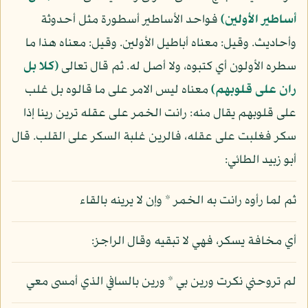
أساطير الأولين)
فواحد الأساطير أسطورة مثل أحدوثة
وأحاديث. وقيل: معناه أباطيل الأولين. وقيل: معناه هذا ما
سطره الأولون أي كتبوه، ولا أصل له. ثم قال تعالى
(كلا بل
ران على قلوبهم)
معناه ليس الامر على ما قالوه بل غلب
على قلوبهم يقال منه: رانت الخمر على عقله ترين رينا إذا
سكر فغلبت على عقله، فالرين غلبة السكر على القلب. قال
أبو زبيد الطائي:
ثم لما رأوه رانت به الخمر * وإن لا يرينه بالقاء
أي مخافة يسكر، فهي لا تبقيه وقال الراجز:
لم تروحني نكرت ورين بي * ورين بالسافي الذي أمسى معي