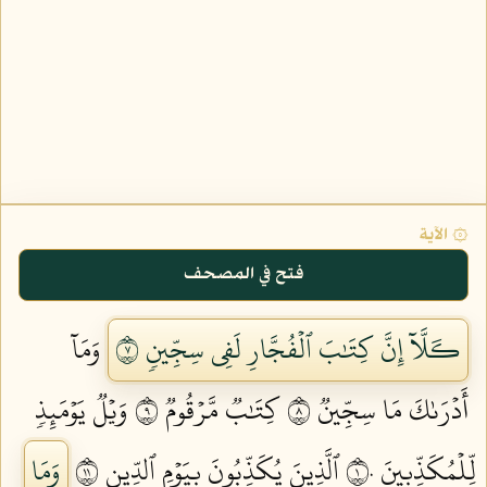
۞ الآية
فتح في المصحف
كـَلَّآ إِنَّ كِتَٰبَ ٱلۡفُجَّارِ لَفِي سِجِّينٖ ٧
وَمَآ
أَدۡرَىٰكَ مَا سِجِّينٞ ٨
كِتَٰبٞ مَّرۡقُومٞ ٩
وَيۡلٞ يَوۡمَئِذٖ
لِّلۡمُكَذِّبِينَ ١٠
ٱلَّذِينَ يُكَذِّبُونَ بِيَوۡمِ ٱلدِّينِ ١١
وَمَا