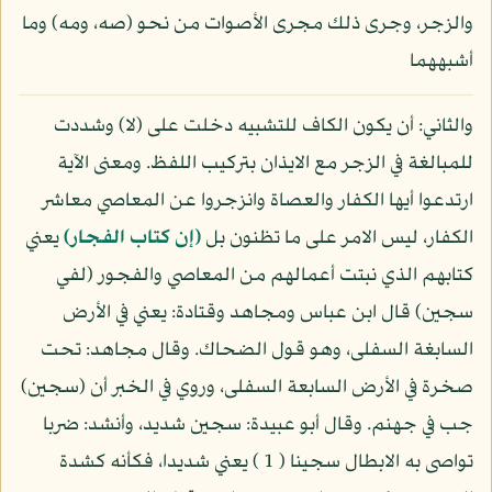
والزجر، وجرى ذلك مجرى الأصوات من نحو (صه، ومه) وما
أشبههما
والثاني: أن يكون الكاف للتشبيه دخلت على (لا) وشددت
للمبالغة في الزجر مع الايذان بتركيب اللفظ. ومعنى الآية
ارتدعوا أيها الكفار والعصاة وانزجروا عن المعاصي معاشر
الكفار، ليس الامر على ما تظنون بل
(إن كتاب الفجار)
يعني
كتابهم الذي نبتت أعمالهم من المعاصي والفجور (لفي
سجين) قال ابن عباس ومجاهد وقتادة: يعني في الأرض
السابغة السفلى، وهو قول الضحاك. وقال مجاهد: تحت
صخرة في الأرض السابعة السفلى، وروي في الخبر أن (سجين)
جب في جهنم. وقال أبو عبيدة: سجين شديد، وأنشد: ضربا
تواصى به الابطال سجينا ( 1 ) يعني شديدا، فكأنه كشدة