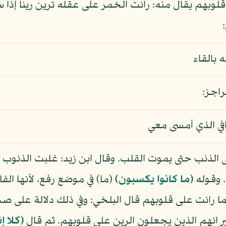
لوبهم يقال منه: رانت الخمر على عقله ترين رينا إذا
ه بالقاء
راجز:
افي الذي أمسى معي
 الذنب حتى يموت القلب. وقال ابن زيد: غلبت الذنوب 
 وقوله
(ما كانوا يكسبون)
(ما) في موضع رفع، لأنها الف
ا رانت على قلوبهم قال البلخي: وفي ذلك دلالة على صح
بر انهم الذين يجعلون الرين على قلوبهم. ثم قال
(كلا 