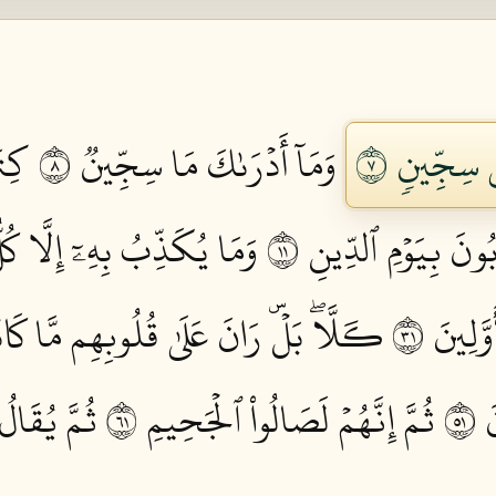
ي سِجِّينٖ ٧
وَمَآ أَدۡرَىٰكَ مَا سِجِّينٞ ٨
كِتَ
ُونَ بِيَوۡمِ ٱلدِّينِ ١١
وَمَا يُكَذِّبُ بِهِۦٓ إِلَّا كُلّ
َلِينَ ١٣
كـَلَّاۖ بَلۡۜ رَانَ عَلَىٰ قُلُوبِهِم مَّا كَان
١٥
ثُمَّ إِنَّهُمۡ لَصَالُواْ ٱلۡجَحِيمِ ١٦
ثُمَّ يُقَال