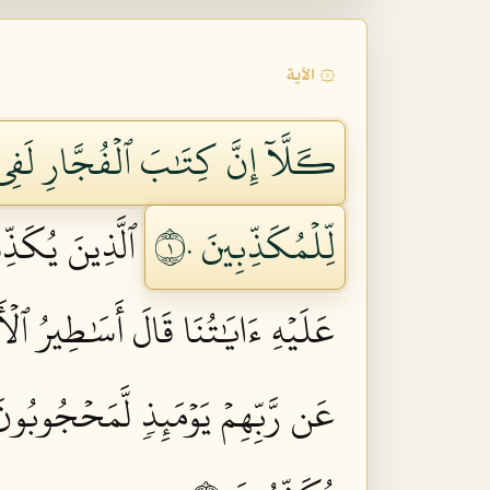
۞ الآية
كـَلَّآ إِنَّ كِتَٰبَ ٱلۡفُجَّارِ لَفِ
لِّلۡمُكَذِّبِينَ ١٠
ٱلَّذِينَ يُكَذِّب
عَلَيۡهِ ءَايَٰتُنَا قَالَ أَسَٰطِيرُ ٱلۡأَوّ
عَن رَّبِّهِمۡ يَوۡمَئِذٖ لَّمَحۡجُوبُونَ 