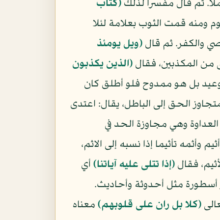
لا. ثم قال مفسرا لذلك
(كتاب
م ومنه قمت الثوب بعلامة لئلا
صي والكفر. ثم قال
(ويل يومئذ
 من المكذبين، فقال
(الذين يكذبون
لوعيد بل هو ممدوح فلو أطلق كان
جاوز الحق إلى الباطل، يقال: اعتدى
العداوة وهي مجاوزة الحد في
م وأثمه تأثيما إذا نسبه إلى الاثم،
أثيم، فقال
(إذا تتلى عليه آياتنا)
أي
أسطورة مثل أحدوثة وأحاديث.
عالى
(كلا بل ران على قلوبهم)
معناه