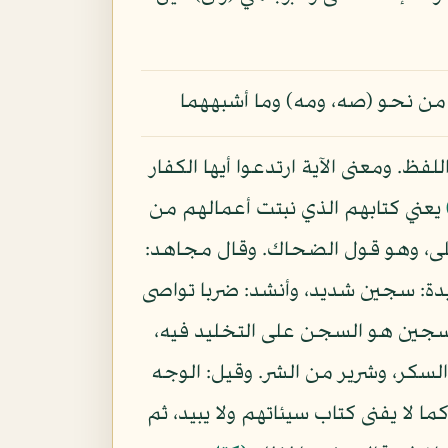
من نحو (صه، ومه) وما أشبههما
فظ. ومعنى الآية ارتدعوا أيها الكفار
يعني كتابهم الذي نبتت أعمالهم من
فلى، وهو قول الضحاك. وقال مجاهد:
دة: سجين شديد، وأنشد: ضربا تواصى
وقيل: السجين هو السجن على التخليد فيه،
سكر، وشرير من الشر. وقيل: الوجه
ا لا يفنى كتاب سيئاتهم ولا يبيد، ثم