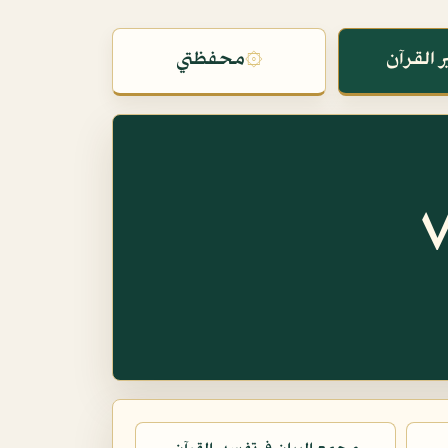
 القرآن
۞
محفظتي