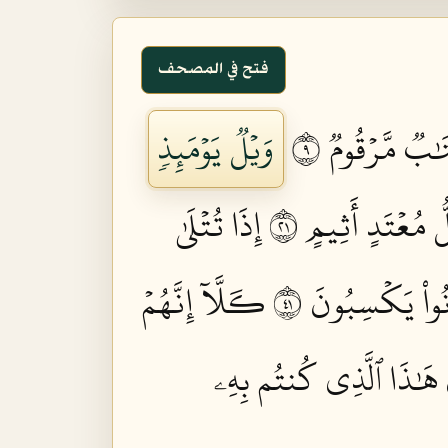
فتح في المصحف
ٰبٞ مَّرۡقُومٞ ٩
وَيۡلٞ يَوۡمَئِذٖ
ُ مُعۡتَدٍ أَثِيمٍ ١٢
إِذَا تُتۡلَىٰ
ُواْ يَكۡسِبُونَ ١٤
كـَلَّآ إِنَّهُمۡ
ُ هَٰذَا ٱلَّذِي كُنتُم بِهِۦ