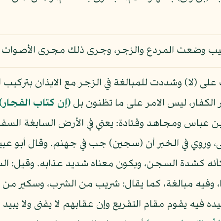
كيب وضعت المردع والزجر، وجرى ذلك مجرى الأصوات 
لى (لا) وشددت للمبالغة في الزجر مع الايذان بتركيب الل
الكفار، ليس الامر على ما تظنون بل
(إن كتاب الفجار)
ن عباس ومجاهد وقتادة: يعني في الأرض السابغة الس
 وروي في الخبر أن (سجين) جب في جهنم. وقال أبو عبي
1 ) يعني شديدا، فكأنه كشدة السجن، ويكون معناه شديد عذابه. 
فيه مبالغة، كما يقال: شريب من الشرب، وسكير من ال
فيه يقوم مقام التقريع وإن عقابهم لا يفنى ولا يبيد كم