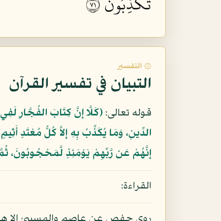
تُكَذِّبُونَ ١٧
۞ التفسير
التبيان في تفسير القرآن
قوله تعالى:
﴿كَلَّا إِنَّ كِتَابَ الفُجَّارِ لَفِي
الدِّينِ، وَمَا يُكَذِّبُ بِهِ إِلاَّ كُلُّ مُعْتَدٍ أَثِيم
إِنَّهُمْ عَن رَّبِّهِمْ يَوْمَئِذٍ لَّمَحْجُوبُونَ، ثُم
القراءة:
روى حفص عن عاصم والمسيبئ إلا هبة (بل