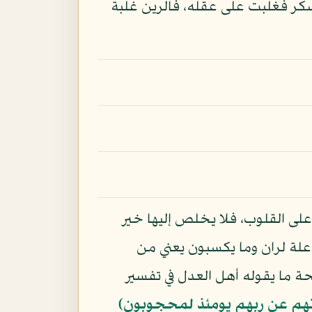
 سكر فغلبت على عقله، فالرين غلبة
على القلوب، فلا يخلص إليها خير
اعلة لران وما يكسبون يعني من
ة ما يقوله أهل العدل في تفسير
إنهم عن ربهم يومئذ لمحجوبون)