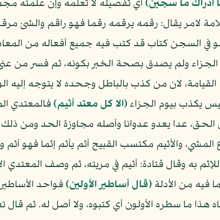
ا أدراك ما سجين)
أي تفصيله لا تعلمه وإن علمته مجم
مة لامر يقال: رقمه يرقمه رقما فهو راقم والشئ مرقو
هو في السجن كتاب قد كتب فيه جميع أفعاله من المعا
الجزاء ولم يصدق بصحة الخبر بكونه، ثم فسر من عنى
 القيامة، لان من كذب بالباطل وجحده لا يتوجه إليه ا
يس يكذب بيوم الجزاء
(الا كل معتد أثيم)
فالمعتدي المت
 الحق، عدا يعدو عدوانا وأصله مجاوزة الحد ومن ذلك 
المشي، والأثيم مكتسب القبيح أثم يأثم إثما فهو آثم وأثي
ثم به وقال قتادة: أثيم في مريته، ثم وصف المعتدي ال
ا فيه من الأدلة
(قال أساطير الأولين)
فواحد الأساطير 
اه هذا ما سطره الأولون أي كتبوه، ولا أصل له. ثم قال ت