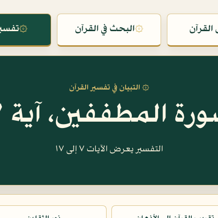
القرآن
۞
البحث في القرآن
۞
تفسير
۞ التبيان في تفسير القرآن
رة المطففين، آية ٧
التفسير يعرض الآيات ٧ إلى ١٧