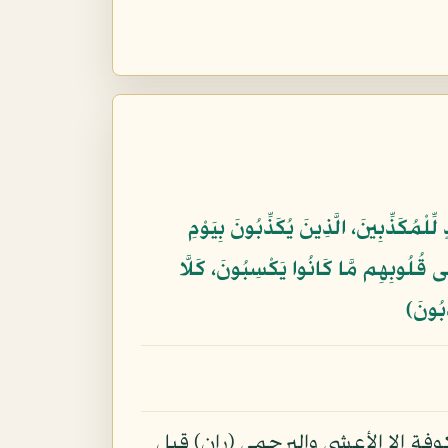
لْمُكَذِّبِينَ، الَّذِينَ يُكَذِّبُونَ بِيَوْمِ
 عَلَى قُلُوبِهِم مَّا كَانُوا يَكْسِبُونَ، كَلَّا
ِبُونَ﴾
وفة إلا الأعشى والبرجمي (ران) قيل