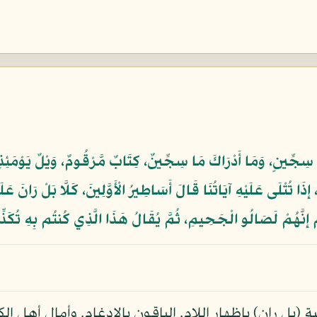
 سِجِّينٍ، وَمَا أَدْرَاكَ مَا سِجِّينٌ، كِتَابٌ مَّرْقُومٌ، وَيْلٌ يَوْمَئِذٍ لِّ
ٍ، إِذَا تُتْلَى عَلَيْهِ آيَاتُنَا قَالَ أَسَاطِيرُ الْأَوَّلِينَ، كَلَّا بَلْ رَانَ
َّ إِنَّهُمْ لَصَالُو الْجَحِيمِ، ثُمَّ يُقَالُ هَذَا الَّذِي كُنتُم بِهِ تُكَذّ
 ران) باظهار اللام. الباقون بالادغام. وأمال أهل الك