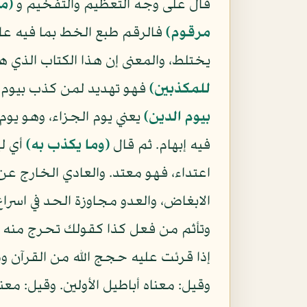
قال على وجه التعظيم والتفخيم و
(م
مرقوم)
فالرقم طبع الخط بما فيه علا
يختلط، والمعنى إن هذا الكتاب الذي 
للمكذبين)
فهو تهديد لمن كذب بيوم 
بيوم الدين)
يعني يوم الجزاء، وهو يوم
فيه إبهام. ثم قال
(وما يكذب به)
أي ل
اعتداء، فهو معتد. والعادي الخارج عن
الابغاض، والعدو مجاوزة الحد في اسراع 
وتأثم من فعل كذا كقولك تحرج منه للإ
إذا قرئت عليه حجج الله من القرآن وم
وقيل: معناه أباطيل الأولين. وقيل: معن