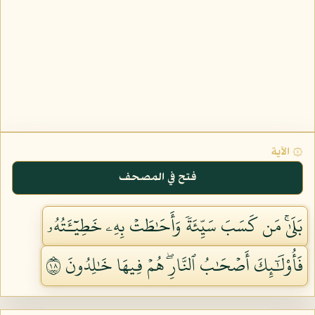
۞ الآية
فتح في المصحف
بَلَىٰۚ مَن كَسَبَ سَيِّئَةٗ وَأَحَٰطَتۡ بِهِۦ خَطِيٓـَٔتُهُۥ
فَأُوْلَٰٓئِكَ أَصۡحَٰبُ ٱلنَّارِۖ هُمۡ فِيهَا خَٰلِدُونَ ٨١