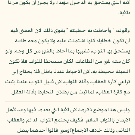
لأنه الذي يستحق به الدخول مؤبدا. ولا يجوز أن يكون مرادا
بالآية.
وقوله: " وأحاطت به خطيئته " يقوي ذلك، لان المعنى فيه
أن تكون خطاياه كلها اشتملت عليه ولا يكون معه طاعة
يستحق بها الثواب، تشبيها بما أحاط بالشئ من كل وجه. ولو
كان معه شئ من الطاعات، لكان مستحقا للثواب فلا تكون
السيئة محيطة به، لان الاحباط عندنا باطل فلا يحتاج إلى
تراعي كثرة العقاب، وقلة الثواب، لان قليل الثواب عندنا يثبت
مع كثرة العقاب، لما ثبت من بطلان التحايط بأدلة العقل.
وليس هذا موضع ذكرها، لان الآية التي بعدها فيها وعد لأهل
الايمان بالثواب الدائم. فكيف يجتمع الثواب الدائم والعقاب
الدائم، وذلك خلاف الاجماع؟ومتى قالوا أحدهما يبطل