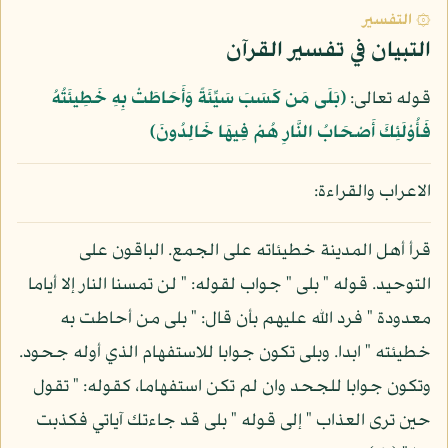
۞ التفسير
التبيان في تفسير القرآن
قوله تعالى:
﴿بَلَى مَن كَسَبَ سَيِّئَةً وَأَحَاطَتْ بِهِ خَطِيئَتُهُ
فَأُوْلَئِكَ أَصْحَابُ النَّارِ هُمْ فِيهَا خَالِدُونَ﴾
الاعراب والقراءة:
قرأ أهل المدينة خطيئاته على الجمع. الباقون على
التوحيد. قوله " بلى " جواب لقوله: " لن تمسنا النار إلا أياما
معدودة " فرد الله عليهم بأن قال: " بلى من أحاطت به
خطيئته " ابدا. وبلى تكون جوابا للاستفهام الذي أوله جحود.
وتكون جوابا للجحد وان لم تكن استفهاما، كقوله: " تقول
حين ترى العذاب " إلى قوله " بلى قد جاءتك آياتي فكذبت