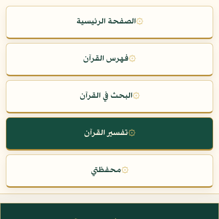
۞
الصفحة الرئيسية
۞
فهرس القرآن
۞
البحث في القرآن
۞
تفسير القرآن
۞
محفظتي