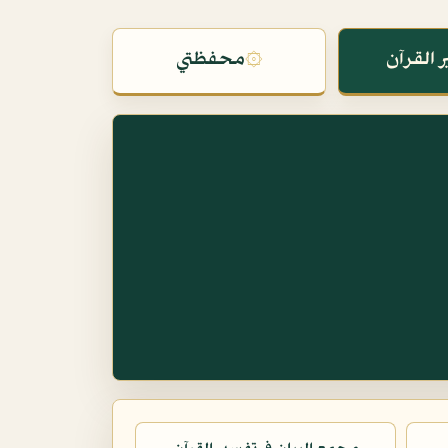
 القرآن
۞
محفظتي