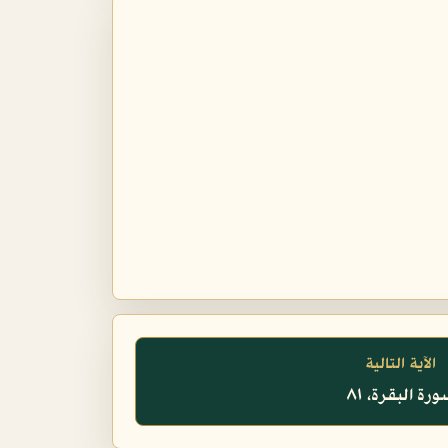
الآية التالية
رة البقرة، ٨١