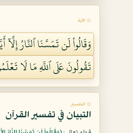
۞ الآية
وَقَالُواْ لَن تَمَسَّنَا ٱلنَّارُ إِلَّآ أَ
تَقُولُونَ عَلَى ٱللَّهِ مَا لَا تَعۡلَمُو
۞ التفسير
التبيان في تفسير القرآن
قوله تعالى:
﴿وَقَالُواْ لَن تَمَسَّنَا النَّارُ إِل