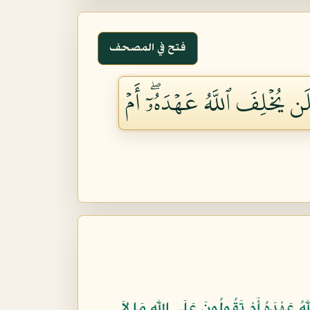
فتح في المصحف
َلَن يُخۡلِفَ ٱللَّهُ عَهۡدَهُۥٓۖ أَمۡ
لّهُ عَهْدَهُ أَمْ تَقُولُونَ عَلَى اللّهِ مَا لاَ