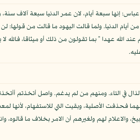
اس: إنها سبعة أيام، لان عمر الدنيا سبعة آلاف سنة، 
 أيام الدنيا. ولما قالت اليهود ما قالت من قولها: لن تم
تم عند الله عهدا " بما تقولون من ذلك أو ميثاقا، فالله ل
ليه.
م الذال في التاء. ومنهم من لم يدغم. واصل أتخذتم أأت
ا فحذفت الأصلية، وبقيت التي للاستفهام، لأنها لمعنى
توبيخ، والاعلام لهم ولغيرهم أن الامر بخلاف ما قالوه، و