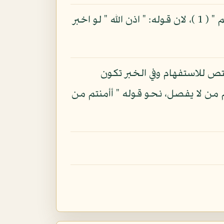
ولو كانت أصلية لكانت مكسورة في اتخذتم، ولذلك يدخل بينهما المد كما قالوا في " آلله اذن لكم " ( 1 )، لان قوله: " اذن الله " لو اخبر
تص للاستفهام وفي الخبر تكون
 من لا يفصل، نحو قوله " أأمنتم من