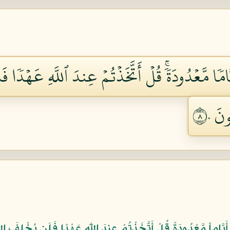
يَّامٗا مَّعۡدُودَةٗۚ قُلۡ أَتَّخَذۡتُمۡ عِندَ ٱللَّهِ عَهۡدٗا ف
نَ ٨٠
اَّ أَيَّاماً مَّعْدُودَةً قُلْ أَتَّخَذْتُمْ عِندَ اللّهِ عَهْدًا فَلَن يُخْلِفَ ال