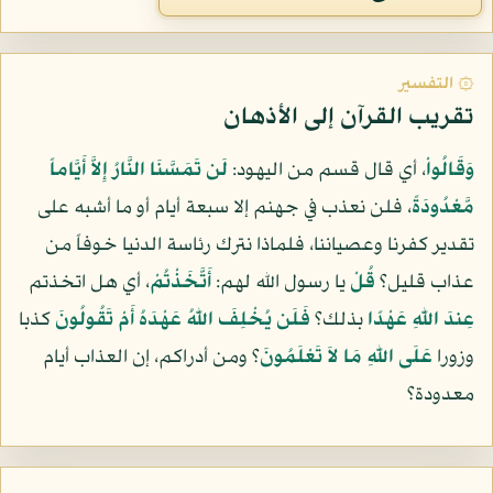
۞ التفسير
تقريب القرآن إلى الأذهان
وَقَالُواْ
، أي قال قسم من اليهود:
لَن تَمَسَّنَا النَّارُ إِلاَّ أَيَّاماً
مَّعْدُودَةً
، فلن نعذب في جهنم إلا سبعة أيام أو ما أشبه على
تقدير كفرنا وعصياننا، فلماذا نترك رئاسة الدنيا خوفاً من
عذاب قليل؟
قُلْ
يا رسول الله لهم:
أَتَّخَذْتُمْ
، أي هل اتخذتم
عِندَ اللّهِ عَهْدًا
بذلك؟
فَلَن يُخْلِفَ اللّهُ عَهْدَهُ أَمْ تَقُولُونَ
كذبا
وزورا
عَلَى اللّهِ مَا لاَ تَعْلَمُونَ
؟ ومن أدراكم، إن العذاب أيام
معدودة؟