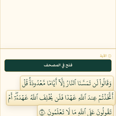
۞ الآية
فتح في المصحف
وَقَالُواْ لَن تَمَسَّنَا ٱلنَّارُ إِلَّآ أَيَّامٗا مَّعۡدُودَةٗۚ قُلۡ
أَتَّخَذۡتُمۡ عِندَ ٱللَّهِ عَهۡدٗا فَلَن يُخۡلِفَ ٱللَّهُ عَهۡدَهُۥٓۖ أَمۡ
تَقُولُونَ عَلَى ٱللَّهِ مَا لَا تَعۡلَمُونَ ٨٠