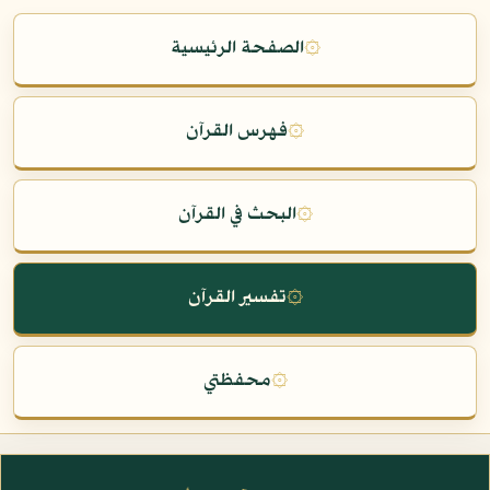
۞
الصفحة الرئيسية
۞
فهرس القرآن
۞
البحث في القرآن
۞
تفسير القرآن
۞
محفظتي