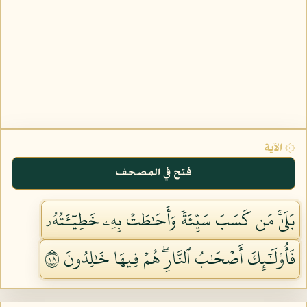
۞ الآية
فتح في المصحف
بَلَىٰۚ مَن كَسَبَ سَيِّئَةٗ وَأَحَٰطَتۡ بِهِۦ خَطِيٓـَٔتُهُۥ
فَأُوْلَٰٓئِكَ أَصۡحَٰبُ ٱلنَّارِۖ هُمۡ فِيهَا خَٰلِدُونَ ٨١