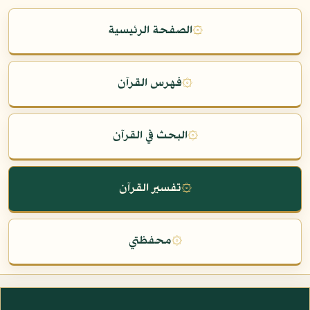
۞
الصفحة الرئيسية
۞
فهرس القرآن
۞
البحث في القرآن
۞
تفسير القرآن
۞
محفظتي