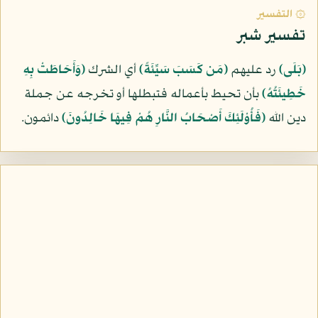
۞ التفسير
تفسير شبر
﴿بَلَى﴾
رد عليهم
﴿مَن كَسَبَ سَيِّئَةً﴾
أي الشرك
﴿وَأَحَاطَتْ بِهِ
خَطِيئَتُهُ﴾
بأن تحيط بأعماله فتبطلها أو تخرجه عن جملة
دين الله
﴿فَأُوْلَئِكَ أَصْحَابُ النَّارِ هُمْ فِيهَا خَالِدُونَ﴾
دائمون.