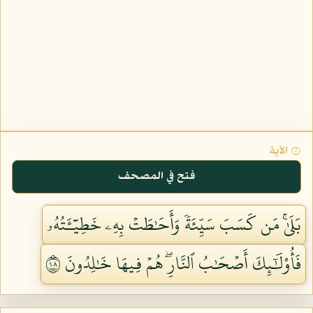
۞ الآية
فتح في المصحف
بَلَىٰۚ مَن كَسَبَ سَيِّئَةٗ وَأَحَٰطَتۡ بِهِۦ خَطِيٓـَٔتُهُۥ
فَأُوْلَٰٓئِكَ أَصۡحَٰبُ ٱلنَّارِۖ هُمۡ فِيهَا خَٰلِدُونَ ٨١