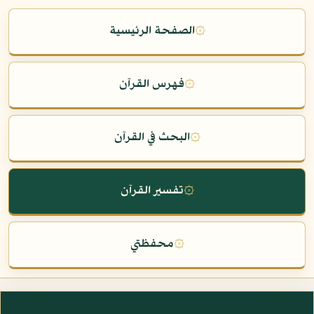
۞
الصفحة الرئيسية
۞
فهرس القرآن
۞
البحث في القرآن
۞
تفسير القرآن
۞
محفظتي