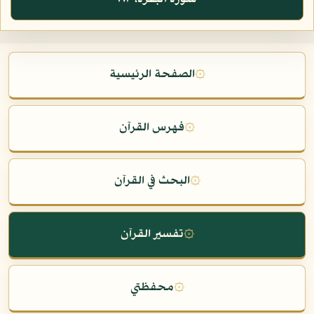
۞
الصفحة الرئيسية
۞
فهرس القرآن
۞
البحث في القرآن
۞
تفسير القرآن
۞
محفظتي