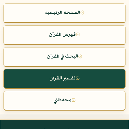
۞
الصفحة الرئيسية
۞
فهرس القرآن
۞
البحث في القرآن
۞
تفسير القرآن
۞
محفظتي