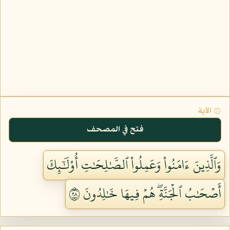
۞ الآية
فتح في المصحف
وَٱلَّذِينَ ءَامَنُواْ وَعَمِلُواْ ٱلصَّٰلِحَٰتِ أُوْلَٰٓئِكَ
أَصۡحَٰبُ ٱلۡجَنَّةِۖ هُمۡ فِيهَا خَٰلِدُونَ ٨٢