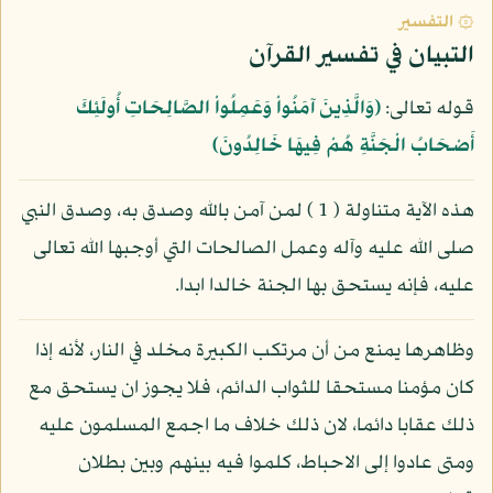
۞ التفسير
التبيان في تفسير القرآن
قوله تعالى:
﴿وَالَّذِينَ آمَنُواْ وَعَمِلُواْ الصَّالِحَاتِ أُولَئِكَ
أَصْحَابُ الْجَنَّةِ هُمْ فِيهَا خَالِدُونَ﴾
هذه الآية متناولة ( 1 ) لمن آمن بالله وصدق به، وصدق النبي
صلى الله عليه وآله وعمل الصالحات التي أوجبها الله تعالى
عليه، فإنه يستحق بها الجنة خالدا ابدا.
وظاهرها يمنع من أن مرتكب الكبيرة مخلد في النار، لأنه إذا
كان مؤمنا مستحقا للثواب الدائم، فلا يجوز ان يستحق مع
ذلك عقابا دائما، لان ذلك خلاف ما اجمع المسلمون عليه
ومتى عادوا إلى الاحباط، كلموا فيه بينهم وبين بطلان