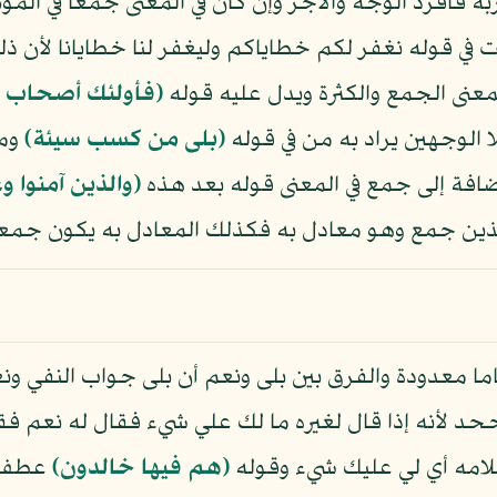
 فأفرد الوجه والأجر وإن كان في المعنى جمعا في ال
في قوله نغفر لكم خطاياكم وليغفر لنا خطايانا لأن 
عنى الجمع والكثرة ويدل عليه قوله
﴿فأولئك أصحاب ال
 الوجهين يراد به من في قوله
﴿بلى من كسب سيئة﴾
ومم
افة إلى جمع في المعنى قوله بعد هذه
﴿والذين آمنوا 
الذين جمع وهو معادل به فكذلك المعادل به يكون جمعا
ياما معدودة والفرق بين بلى ونعم أن بلى جواب النفي ون
حد لأنه إذا قال لغيره ما لك علي شيء فقال له نعم ف
كلامه أي لي عليك شيء وقوله
﴿هم فيها خالدون﴾
عطف ه