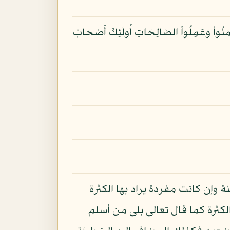
مَنُواْ وَعَمِلُواْ الصَّالِحَاتِ أُولَئِكَ أَصْحَابُ
 وإن كانت مفردة يراد بها الكثرة
كثرة كما قال تعالى بلى من أسلم