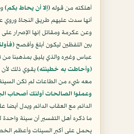
أهلكته من قوله
﴿إلا أن يحاط بكم﴾
وق
أنها سدت عليهم طريق النجاة وروي عن
وعن عكرمة ومقاتل إنها الإصرار على ا
بين اللفظين ليكون أبلغ وأفصح
﴿فأولئ
عباس وغيره والذي يليق بمذهبنا من تف
﴿وأحاطت به خطيئته﴾
يقوي ذلك لأن ا
معه شيء من الطاعات لم تكن السيئة 
وعملوا الصالحات أولئك أصحاب الج
الدائم مع العقاب الدائم ويدل أيضا عل
ما ذكره أهل التفسير أن سيئة واحدة ل
يحمل على أكبر السيئات وأعظم الخطيئ