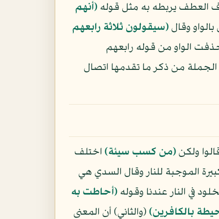
 حرف العطف يربطه به مثل قوله
﴿أنهم
بالواو وقال
﴿سيقولون ثلاثة رابعهم
فت الواو من قوله رابعهم
ي الجملة من ذكر ما تقدمها اتصال
الوا ولكن
﴿من كسب سيئة﴾
اختلف
يرة الموجبة للنار وقال السدي هي
خلود في النار عندنا وقوله
﴿أحاطت به
يطة بالكافرين﴾
(والثاني) أن المعنى