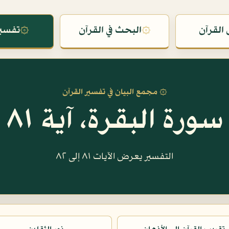
القرآن
۞
البحث في القرآن
۞
تفسير
۞ مجمع البيان في تفسير القرآن
سورة البقرة، آية ٨١
التفسير يعرض الآيات ٨١ إلى ٨٢