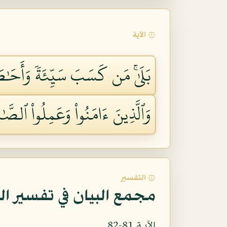
۞ الآية
بَلَىٰۚ مَن كَسَبَ سَيِّئَةٗ وَأَحَٰطَ
وَٱلَّذِينَ ءَامَنُواْ وَعَمِلُواْ ٱلصّ
۞ التفسير
مجمع البيان في تفسير ال
الآيـة 81-82