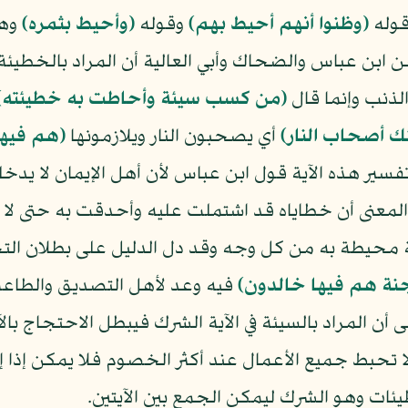
وله
﴿وظنوا أنهم أحيط بهم﴾
وقوله
﴿وأحيط بثمره﴾
وهذ
 ابن عباس والضحاك وأبي العالية أن المراد بالخطيئة
لذنب وإنما قال
﴿من كسب سيئة وأحاطت به خطيئته﴾
ك أصحاب النار﴾
أي يصحبون النار ويلازمونها
﴿هم فيها
سير هذه الآية قول ابن عباس لأن أهل الإيمان لا يدخل
لمعنى أن خطاياه قد اشتملت عليه وأحدقت به حتى لا 
محيطة به من كل وجه وقد دل الدليل على بطلان التح
نة هم فيها خالدون﴾
فيه وعد لأهل التصديق والطاعة 
ى أن المراد بالسيئة في الآية الشرك فيبطل الاحتجاج با
ا تحبط جميع الأعمال عند أكثر الخصوم فلا يمكن إذا 
ات وهو الشرك ليمكن الجمع بين الآيتين.