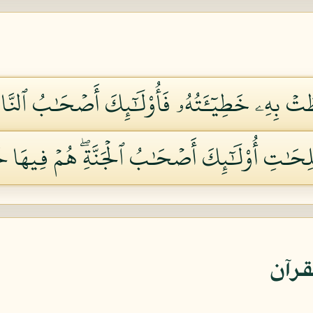
تۡ بِهِۦ خَطِيٓـَٔتُهُۥ فَأُوْلَٰٓئِكَ أَصۡحَٰبُ ٱلنَّارِ
َٰلِحَٰتِ أُوْلَٰٓئِكَ أَصۡحَٰبُ ٱلۡجَنَّةِۖ هُمۡ فِيهَا خَ
قرآن