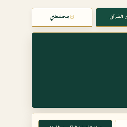
 القرآن
۞
محفظتي