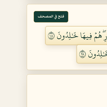
فتح في المصحف
ۖ هُمۡ فِيهَا خَٰلِدُونَ ٨١
ٰلِدُونَ ٨٢