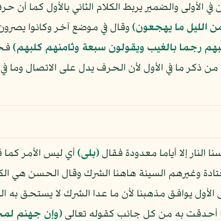
 في الأولى والضمير يربط الكلام الثاني بالأول كما أن
من الليل ما يهجعون﴾
وقال في موضع آخر وكانوا يصرون 
م رجما بالغيب ويقولون سبعة وثامنهم كلبهم﴾
فحذ
من ذكر ما في الأول لأن الحرف يدل على الاتصال وما ف
ا النار إلا أياما معدودة فقال
﴿بلى﴾
أي ليس الأمر كما ق
ادة وغيرهم السيئة هاهنا الشرك وقال الحسن هي الكب
قول الأول يوافق مذهبنا لأن ما عدا الشرك لا يستحق به ال
ا أحدقت به من كل جانب كقوله تعالى
﴿وإن جهنم لمح