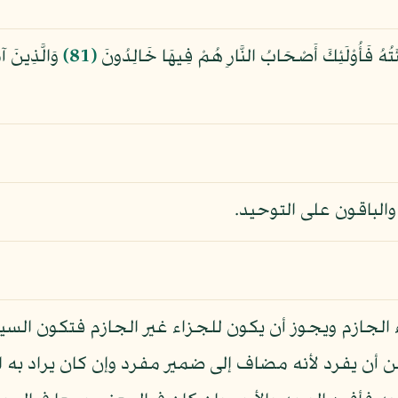
هُ فَأُوْلَئِكَ أَصْحَابُ النَّارِ هُمْ فِيهَا خَالِدُونَ
﴿81﴾
وَالَّذِينَ آ
الباقون على التوحيد.
الجازم ويجوز أن يكون للجزاء غير الجازم فتكون السيئة
ن يفرد لأنه مضاف إلى ضمير مفرد وإن كان يراد به ال