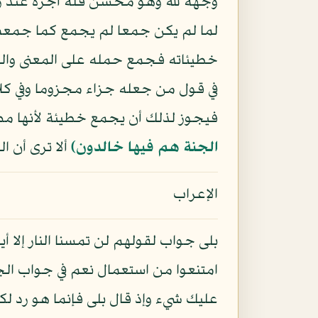
وجهه لله وهو محسن فله أجره عند ربه
لما لم يكن جمعا لم يجمع كما جمعت 
خطيئاته فجمع حمله على المعنى والم
في قول من جعله جزاء مجزوما وفي كلا
فيجوز لذلك أن يجمع خطيئة لأنها مض
الجنة هم فيها خالدون﴾
ألا ترى أن 
الإعراب
بلى جواب لقولهم لن تمسنا النار إلا أ
امتنعوا من استعمال نعم في جواب الج
عليك شيء وإذ قال بلى فإنما هو رد ل