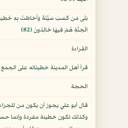
بَلَى مَن كَسَبَ سَيِّئَةً وَأَحَاطَتْ بِهِ خَطِيئَتُ
الْجَنَّةِ هُمْ فِيهَا خَالِدُونَ
﴿82﴾
القراءة
قرأ أهل المدينة خطيئاته على الجمع و
الحجة
قال أبو علي يجوز أن يكون من للجزاء 
وكذلك تكون خطيئة مفردة وإنما حسن أ