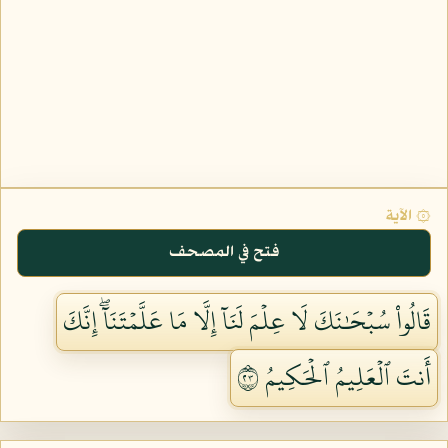
۞ الآية
فتح في المصحف
قَالُواْ سُبۡحَٰنَكَ لَا عِلۡمَ لَنَآ إِلَّا مَا عَلَّمۡتَنَآۖ إِنَّكَ
أَنتَ ٱلۡعَلِيمُ ٱلۡحَكِيمُ ٣٢