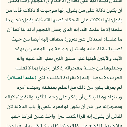
استدل بهذه الآية على بطلان الاحكام في النجوم وهذا يمكن
أن يكون دلالة على من يقول: إنها موجبات لا دلالات فأما من
يقول: إنها دلالات على الاحكام نصبها الله فإنه يقول: نحن ما
علمنا إلا ما علمنا الله، إنه الذي جعل النجوم أدلة لنا كما أن
ما علمناه استدلال غير ضرورة مضاف إليه أيضا من حيث
نصب الدلالة عليه واستدل جماعة من المفسرين بهذه
الآية، والآيتين قبلها على صدق النبي صلى الله عليه وآله
وجعلوها من جملة معجزاته إذ كان إخبارا بما لا تعلمه
العرب ولا يوصل إليه إلا بقراءة الكتب والنبي
(عليه السلام)
لم يعرف بشئ من ذلك مع العلم بمنشئه ومبتدء أمره
ومنتهاه وهذا يمكن أن يذكر على وجه التأكيد والتقوية، لآياته
ومعجزاته من غير أن يكون لو انفرد لكفى في باب الدلالة لان
لقائل أن يقول: إنه قرأ الكتب سرا، واخذ عمن قرأها خفيا
فلا طريق للقطع على ذلك وإنما تغلب في الظن فان قيل: ما