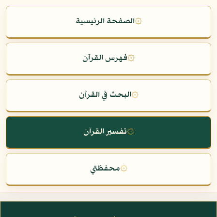
۞
الصفحة الرئيسية
۞
فهرس القرآن
۞
البحث في القرآن
۞
تفسير القرآن
۞
محفظتي