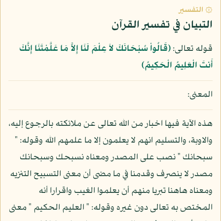
۞ التفسير
التبيان في تفسير القرآن
قوله تعالى:
﴿قَالُواْ سُبْحَانَكَ لاَ عِلْمَ لَنَا إِلاَّ مَا عَلَّمْتَنَا إِنَّكَ
أَنتَ الْعَلِيمُ الْحَكِيمُ﴾
المعنى:
هذه الآية فيها اخبار من الله تعالى عن ملائكته بالرجوع إليه،
والاوبة، والتسليم انهم لا يعلمون إلا ما علمهم الله وقوله: "
سبحانك " نصب على المصدر ومعناه نسبحك وسبحانك
مصدر لا ينصرف وقدمنا في ما مضى أن معنى التسبيح التنزيه
ومعناه هاهنا تبريا منهم أن يعلموا الغيب واقرارا أنه
المختص به تعالى دون غيره وقوله: " العليم الحكيم " معنى