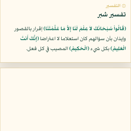
۞ التفسير
تفسير شبر
﴿قَالُواْ سُبْحَانَكَ لاَ عِلْمَ لَنَا إِلاَّ مَا عَلَّمْتَنَا﴾
إقرار بالقصور
وإيذان بأن سؤالهم كان استعلاما لا اعتراضا
﴿إِنَّكَ أَنتَ
الْعَلِيمُ﴾
بكل شيء
﴿الْحَكِيمُ﴾
المصيب في كل فعل.