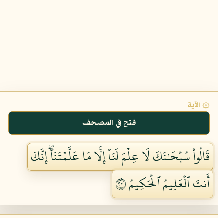
۞ الآية
فتح في المصحف
قَالُواْ سُبۡحَٰنَكَ لَا عِلۡمَ لَنَآ إِلَّا مَا عَلَّمۡتَنَآۖ إِنَّكَ
أَنتَ ٱلۡعَلِيمُ ٱلۡحَكِيمُ ٣٢