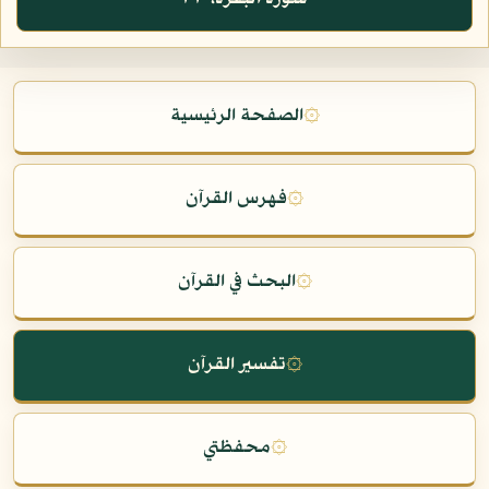
۞
الصفحة الرئيسية
۞
فهرس القرآن
۞
البحث في القرآن
۞
تفسير القرآن
۞
محفظتي