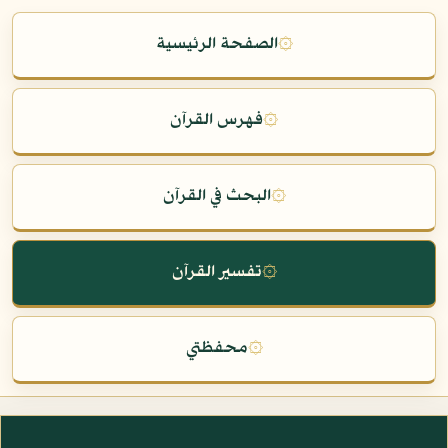
۞
الصفحة الرئيسية
۞
فهرس القرآن
۞
البحث في القرآن
۞
تفسير القرآن
۞
محفظتي