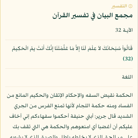
۞ التفسير
مجمع البيان في تفسير القرآن
الآيـة 32
قَالُواْ سُبْحَانَكَ لاَ عِلْمَ لَنَا إِلاَّ مَا عَلَّمْتَنَا إِنَّكَ أَنتَ يمُ الْحَكِيمُ
﴿32﴾
اللغة
الحكمة نقيض السفه والإحكام الإتقان والحكيم المانع من
الفساد ومنه حكمة اللجام لأنها تمنع الفرس من الجري
الشديد قال جرير: أبني حنيفة أحكموا سفهاءكم إني أخاف
عليكم أن أغضبا أي امنعوهم والحكمة هي التي تقف بك
على مر الحق الذي لا يخلطه باطل والصدق الذي لا يشوبه