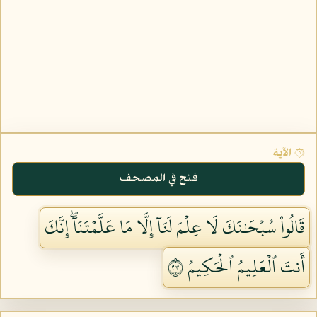
۞ الآية
فتح في المصحف
قَالُواْ سُبۡحَٰنَكَ لَا عِلۡمَ لَنَآ إِلَّا مَا عَلَّمۡتَنَآۖ إِنَّكَ
أَنتَ ٱلۡعَلِيمُ ٱلۡحَكِيمُ ٣٢