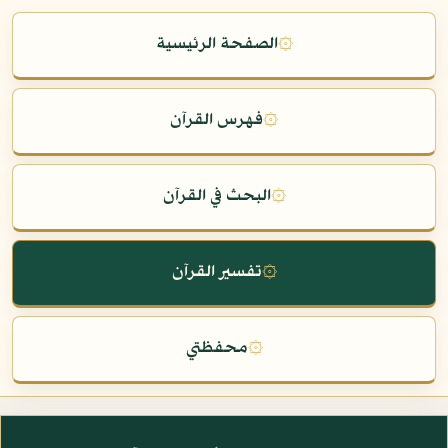
۞
الصفحة الرئيسية
۞
فهرس القرآن
۞
البحث في القرآن
۞
تفسير القرآن
۞
محفظتي