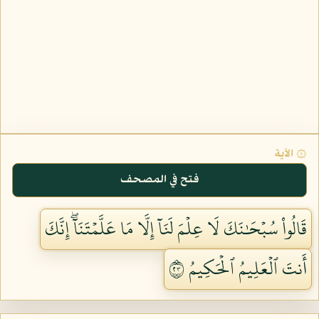
۞ الآية
فتح في المصحف
قَالُواْ سُبۡحَٰنَكَ لَا عِلۡمَ لَنَآ إِلَّا مَا عَلَّمۡتَنَآۖ إِنَّكَ
أَنتَ ٱلۡعَلِيمُ ٱلۡحَكِيمُ ٣٢