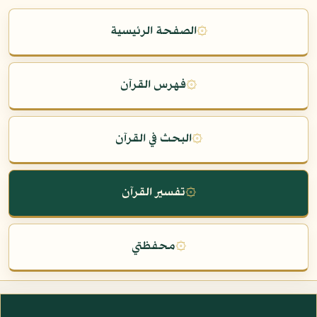
۞
الصفحة الرئيسية
۞
فهرس القرآن
۞
البحث في القرآن
۞
تفسير القرآن
۞
محفظتي