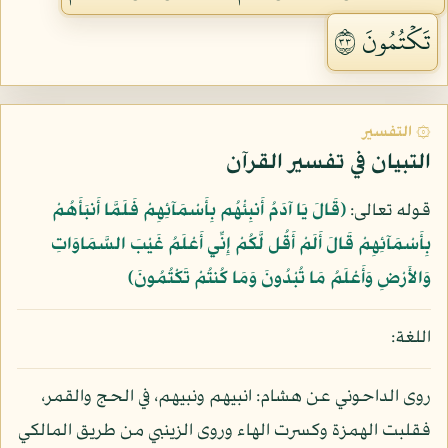
تَكۡتُمُونَ ٣٣
۞ التفسير
التبيان في تفسير القرآن
قوله تعالى:
﴿قَالَ يَا آدَمُ أَنبِئْهُم بِأَسْمَآئِهِمْ فَلَمَّا أَنبَأَهُمْ
بِأَسْمَآئِهِمْ قَالَ أَلَمْ أَقُل لَّكُمْ إِنِّي أَعْلَمُ غَيْبَ السَّمَاوَاتِ
وَالأَرْضِ وَأَعْلَمُ مَا تُبْدُونَ وَمَا كُنتُمْ تَكْتُمُونَ﴾
اللغة:
روى الداحوني عن هشام: انبيهم ونبيهم، في الحج والقمر،
فقلبت الهمزة وكسرت الهاء وروى الزينبي من طريق المالكي