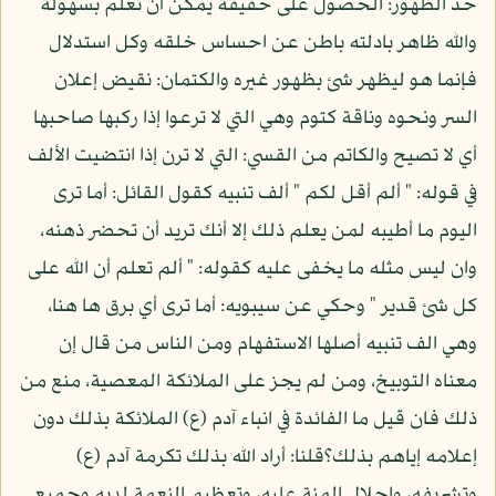
حد الظهور: الحصول على حقيقة يمكن أن تعلم بسهولة
والله ظاهر بادلته باطن عن احساس خلقه وكل استدلال
فإنما هو ليظهر شئ بظهور غيره والكتمان: نقيض إعلان
السر ونحوه وناقة كتوم وهي التي لا ترعوا إذا ركبها صاحبها
أي لا تصيح والكاتم من القسي: التي لا ترن إذا انتضيت الألف
في قوله: " ألم أقل لكم " ألف تنبيه كقول القائل: أما ترى
اليوم ما أطيبه لمن يعلم ذلك إلا أنك تريد أن تحضر ذهنه،
وان ليس مثله ما يخفى عليه كقوله: " ألم تعلم أن الله على
كل شئ قدير " وحكي عن سيبويه: أما ترى أي برق ها هنا،
وهي الف تنبيه أصلها الاستفهام ومن الناس من قال إن
معناه التوبيخ، ومن لم يجز على الملائكة المعصية، منع من
ذلك فان قيل ما الفائدة في انباء آدم (ع) الملائكة بذلك دون
إعلامه إياهم بذلك؟قلنا: أراد الله بذلك تكرمة آدم (ع)
وتشريفه، وإجلال المنة عليه، وتعظيم النعمة لديه وجميع