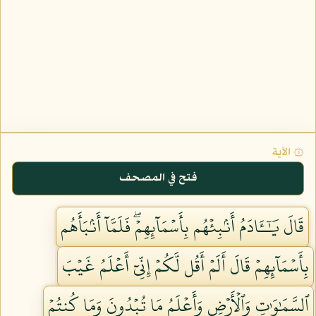
۞ الآية
فتح في المصحف
قَالَ يَٰٓـَٔادَمُ أَنۢبِئۡهُم بِأَسۡمَآئِهِمۡۖ فَلَمَّآ أَنۢبَأَهُم
بِأَسۡمَآئِهِمۡ قَالَ أَلَمۡ أَقُل لَّكُمۡ إِنِّيٓ أَعۡلَمُ غَيۡبَ
ٱلسَّمَٰوَٰتِ وَٱلۡأَرۡضِ وَأَعۡلَمُ مَا تُبۡدُونَ وَمَا كُنتُمۡ