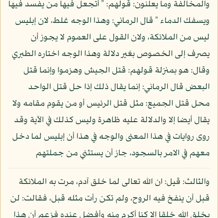
والمخالفة وما يعلنون: قولهم: " أتجعل فيها من يفسد فيها
ويسفك الدماء " قال الرماني: وهذا الوجه غلط، لان إبليس
ليس من الملائكة، ولان القول على العموم لا يجوز أن
يصرف إلى الخصوص بغير دلالة وهذا الوجه اختاره الطبري
وقال: هو بمنزلة قولهم: قتل الجيش وهزموا وإنما قتل
البعض قال الرماني: إنما يقال ذلك إذا حل قتل الواحد
محل قتل الجميع: مثل قتل الرئيس أو من يقوم مقامه ولا
يقال أيضا إلا والدلالة عليه ظاهرة وليس كذلك في الآية وقد
روى روايات في هذا المعنى والوجه في هذا أن إبليس لما دخل
معهم في الامر بالسجود، جاز أن يستثني من جملتهم
والثالث: قيل: ان الله تعالى لما خلق آدم، مرت به الملائكة
قبل أن ينفخ فيه الروح، ولم تكن رأت مثله قبل، فقالت: لن
يخلق الله خلقا إلا كنا أكرم منه وأفضل عنده فزعم أن هذا