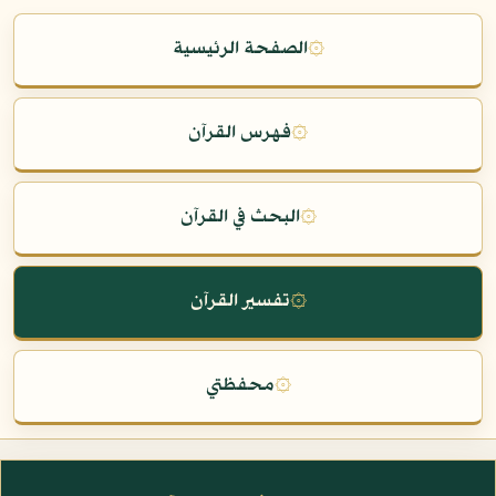
۞
الصفحة الرئيسية
۞
فهرس القرآن
۞
البحث في القرآن
۞
تفسير القرآن
۞
محفظتي