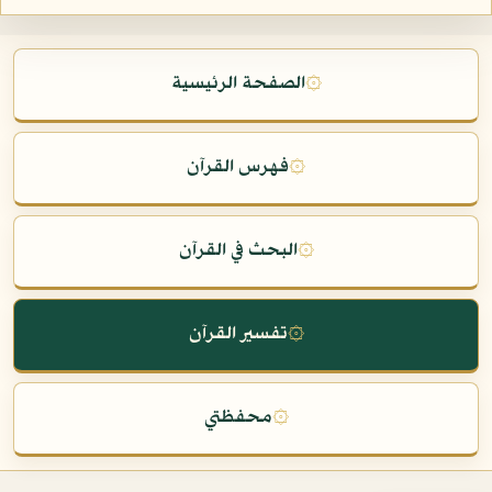
۞
الصفحة الرئيسية
۞
فهرس القرآن
۞
البحث في القرآن
۞
تفسير القرآن
۞
محفظتي