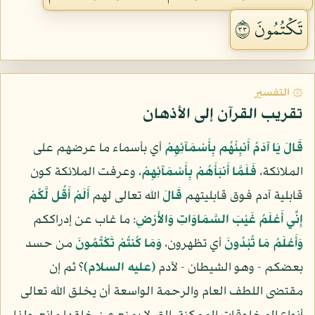
تَكۡتُمُونَ ٣٣
۞ التفسير
تقريب القرآن إلى الأذهان
قَالَ يَا آدَمُ أَنبِئْهُم بِأَسْمَآئِهِمْ
أي بأسماء ما عرضهم على
الملائكة،
فَلَمَّا أَنبَأَهُمْ بِأَسْمَآئِهِمْ
، وعرفت الملائكة كون
قابلية آدم فوق قابليتهم
قَالَ
الله تعالى لهم
أَلَمْ أَقُل لَّكُمْ
إِنِّي أَعْلَمُ غَيْبَ السَّمَاوَاتِ وَالأَرْضِ
: ما غاب عن إدراككم
وَأَعْلَمُ مَا تُبْدُونَ
أي تظهرون،
وَمَا كُنتُمْ تَكْتُمُونَ
من حسد
بعضكم - وهو الشيطان - لآدم
(عليه السلام)
؟ ثم إن
مقتضى اللطف العام والرحمة الواسعة أن يخلق الله تعالى