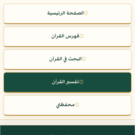
۞
الصفحة الرئيسية
۞
فهرس القرآن
۞
البحث في القرآن
۞
تفسير القرآن
۞
محفظتي