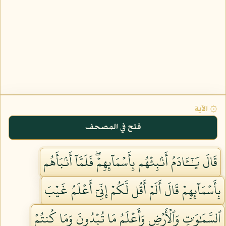
۞ الآية
فتح في المصحف
قَالَ يَٰٓـَٔادَمُ أَنۢبِئۡهُم بِأَسۡمَآئِهِمۡۖ فَلَمَّآ أَنۢبَأَهُم
بِأَسۡمَآئِهِمۡ قَالَ أَلَمۡ أَقُل لَّكُمۡ إِنِّيٓ أَعۡلَمُ غَيۡبَ
ٱلسَّمَٰوَٰتِ وَٱلۡأَرۡضِ وَأَعۡلَمُ مَا تُبۡدُونَ وَمَا كُنتُمۡ