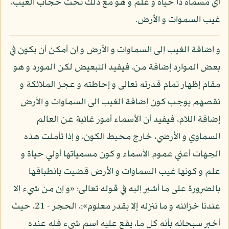
أي مسماه ذا حياة و علم و هو مع ذلك تحت حجاب الغيب،
غيب السموات و الأرض.
و إضافة الغيب إلى السماوات و الأرض و إن أمكن أن يكون في
بعض الموارد إضافة من، فيفيد التبعيض لكن المورد و هو
مقام إظهار تمام قدرته تعالى و إحاطته و عجز الملائكة و
نقصهم يوجب كون إضافة الغيب إلى السماوات و الأرض
إضافة اللام، فيفيد أن الأسماء أمور غائبة عن العالم
السماوي و الأرضي، خارج محيط الكون، و إذا تأملت هذه
الجهات أعني عموم الأسماء و كون مسمياتها أولي حياة و
علم و كونها غيب السماوات و الأرض قضيت بانطباقها
بالضرورة على ما أشير إليه في قوله تعالى: «و إن من شيء إلا
عندنا خزائنه و ما ننزله إلا بقدر معلوم»:، الحجر - 21، حيث
أخبر سبحانه بأنه كل ما، يقع عليه اسم شيء فله عنده