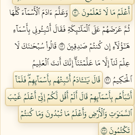
أَعۡلَمُ مَا لَا تَعۡلَمُونَ ٣٠
وَعَلَّمَ ءَادَمَ ٱلۡأَسۡمَآءَ كُلَّهَا
ثُمَّ عَرَضَهُمۡ عَلَى ٱلۡمَلَٰٓئِكَةِ فَقَالَ أَنۢبِـُٔونِي بِأَسۡمَآءِ
هَٰٓؤُلَآءِ إِن كُنتُمۡ صَٰدِقِينَ ٣١
قَالُواْ سُبۡحَٰنَكَ لَا
عِلۡمَ لَنَآ إِلَّا مَا عَلَّمۡتَنَآۖ إِنَّكَ أَنتَ ٱلۡعَلِيمُ
ٱلۡحَكِيمُ ٣٢
قَالَ يَٰٓـَٔادَمُ أَنۢبِئۡهُم بِأَسۡمَآئِهِمۡۖ فَلَمَّآ
أَنۢبَأَهُم بِأَسۡمَآئِهِمۡ قَالَ أَلَمۡ أَقُل لَّكُمۡ إِنِّيٓ أَعۡلَمُ غَيۡبَ
ٱلسَّمَٰوَٰتِ وَٱلۡأَرۡضِ وَأَعۡلَمُ مَا تُبۡدُونَ وَمَا كُنتُمۡ
تَكۡتُمُونَ ٣٣