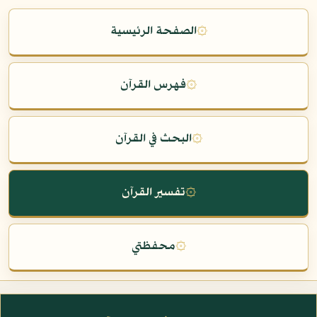
۞
الصفحة الرئيسية
۞
فهرس القرآن
۞
البحث في القرآن
۞
تفسير القرآن
۞
محفظتي