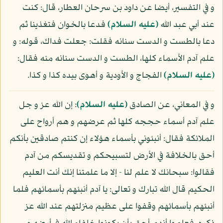
و في التفسير، أيضا عن داود بن سرحان العطار، قال: كنت
عند أبي عبد الله
(عليه السلام)
فدعا بالخوان فتغذينا ثم
دعا بالطست و الدست سنانه فقلت: جعلت فداك، قوله: و
علم آدم الأسماء كلها، الطست و الدست سنانه منه فقال:
(عليه السلام)
الفجاج و الأودية و أهوى بيده كذا و كذا.
و في المعاني، عن الصادق
(عليه السلام)
: إن الله عز و جل
علم آدم أسماء حججه كلها ثم عرضهم و هم أرواح على
الملائكة فقال: أنبئوني بأسماء هؤلاء إن كنتم صادقين بأنكم
أحق بالخلافة في الأرض لتسبيحكم و تقديسكم من آدم
فقالوا: سبحانك لا علم لنا - إلا ما علمتنا إنك أنت العليم
الحكيم قال الله تبارك و تعالى: يا آدم أنبئهم بأسمائهم فلما
أنبئهم بأسمائهم وقفوا على عظيم منزلتهم عند الله عز