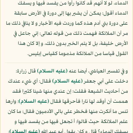
الدماء، لو لا أنهم قد كانوا رأوا من يفسد فيها و يسفك
الدماء أقول: يمكن أن يشير بها إلى دورة في الأرض سابقة
على دورة بني آدم هذه كما وردت فيه الأخبار و لا ينافي ذلك ما
مر أن الملائكة فهمت ذلك من قوله تعالى: إني جاعل في
الأرض خليفة، بل لا يتم الخبر بدون ذلك، و إلا كان هذا
القول قياسا من الملائكة مذموما كقياس إبليس.
و في تفسير العياشي، أيضا عنه
(عليه السلام)
قال زرارة:
دخلت على أبي جعفر
(عليه السلام)
فقال: أي شيء عندك
من أحاديث الشيعة فقلت: إن عندي منها شيئا كثيرا فقد
هممت أن أوقد لها نارا فأحرقها فقال
(عليه السلام)
: وارها
تنس ما أنكرت منها فخطر على بالي الآدميون فقال: ما كان
علم الملائكة حيث قالوا: أ تجعل فيها من يفسد فيها و
يسفك الدماء؟ قال و كان يقول أبو عبد الله
(عليه السلام)
: