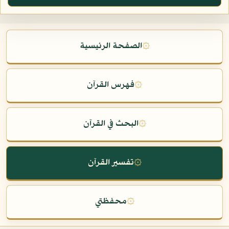
۞
الصفحة الرئيسية
۞
فهرس القرآن
۞
البحث في القرآن
۞
تفسير القرآن
۞
محفظتي