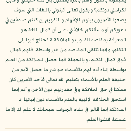
يسبقونه بالقول و هم بأمره يعملون بأن هذا خليفتي و قابل
لكرامتي دونكم؟ و يقول تعالى أنبئوني باللغات التي سوف
يضعها الآدميون بينهم للإفهام و التفهيم إن كنتم صادقين في
دعويكم أو مسألتكم خلافتي، على أن كمال اللغة هو
المعرفة بمقاصد القلوب و الملائكة لا تحتاج فيها إلى
التكلم، و إنما تتلقى المقاصد من غير واسطة، فلهم كمال
فوق كمال التكلم، و بالجملة فما حصل للملائكة من العلم
بواسطة إنباء آدم لهم بالأسماء هو غير ما حصل لآدم من
حقيقة العلم بالأسماء بتعليم الله تعالى فأحد الأمرين كان
ممكنا في حق الملائكة و في مقدرتهم دون الآخر، و آدم إنما
استحق الخلافة الإلهية بالعلم بالأسماء دون إنبائها إذ
الملائكة إنما قالوا في مقام الجواب: سبحانك لا علم لنا إلا ما
علمتنا، فنفوا العلم.