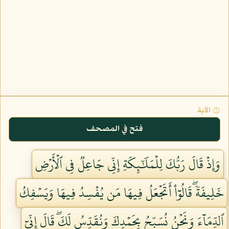
۞ الآية
فتح في المصحف
وَإِذۡ قَالَ رَبُّكَ لِلۡمَلَٰٓئِكَةِ إِنِّي جَاعِلٞ فِي ٱلۡأَرۡضِ
خَلِيفَةٗۖ قَالُوٓاْ أَتَجۡعَلُ فِيهَا مَن يُفۡسِدُ فِيهَا وَيَسۡفِكُ
ٱلدِّمَآءَ وَنَحۡنُ نُسَبِّحُ بِحَمۡدِكَ وَنُقَدِّسُ لَكَۖ قَالَ إِنِّيٓ