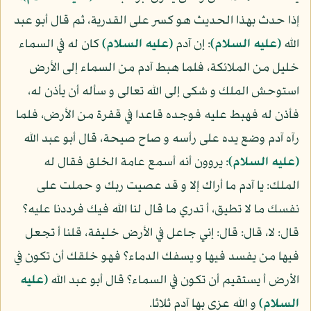
إذا حدث بهذا الحديث هو كسر على القدرية، ثم قال أبو عبد
الله
(عليه السلام)
: إن آدم
(عليه السلام)
كان له في السماء
خليل من الملائكة، فلما هبط آدم من السماء إلى الأرض
استوحش الملك و شكى إلى الله تعالى و سأله أن يأذن له،
فأذن له فهبط عليه فوجده قاعدا في قفرة من الأرض، فلما
رآه آدم وضع يده على رأسه و صاح صيحة، قال أبو عبد الله
(عليه السلام)
: يروون أنه أسمع عامة الخلق فقال له
الملك: يا آدم ما أراك إلا و قد عصيت ربك و حملت على
نفسك ما لا تطيق، أ تدري ما قال لنا الله فيك فرددنا عليه؟
قال: لا، قال: قال: إني جاعل في الأرض خليفة، قلنا أ تجعل
فيها من يفسد فيها و يسفك الدماء؟ فهو خلقك أن تكون في
الأرض أ يستقيم أن تكون في السماء؟ قال أبو عبد الله
(عليه
السلام)
و الله عزى بها آدم ثلاثا.