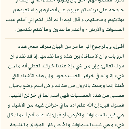
ذكره، فعلموا أنهم أحق بأن يكونوا خلفاء الله في أرضه و
حججه على بريته، ثم غيبهم عن أبصارهم و استعبدهم
بولايتهم و محبتهم، و قال لهم: أ لم أقل لكم إني أعلم غيب
السموات و الأرض - و أعلم ما تبدون و ما كنتم تكتمون.
أقول: و بالرجوع إلى ما مر من البيان تعرف معنى هذه
الروايات و أن لا منافاة بين هذه و ما تقدمها، إذ قد تقدم أن
قوله تعالى: و إن من شيء إلا عندنا خزائنه تعطي أنه ما من
شيء إلا و له في خزائن الغيب وجود، و إن هذه الأشياء التي
قبلنا إنما وجدت بالنزول من هناك، و كل اسم وضع بحيال
مسمى من هذه المسميات فهي اسم لما في خزائن الغيب،
فسواء قيل: إن الله علم آدم ما في خزائن غيبه من الأشياء و
هي غيب السماوات و الأرض، أو قيل: إنه علم آدم أسماء كل
شيء و هي غيب السماوات و الأرض كان المؤدى و النتيجة