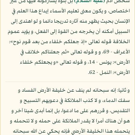
شخص آدم
(عليه السلام)
بل بنوه يشاركونه فيها من غير
اختصاص، و يكون معنى تعليم الأسماء إيداع هذا العلم في
الإنسان بحيث يظهر منه آثاره تدريجا دائما و لو اهتدى إلى
السبيل أمكنه أن يخرجه من القوة إلى الفعل، و يؤيد عموم
الخلافة قوله تعالى «إذ جعلكم خلفاء من بعد قوم نوح»:
الأعراف - 69، و و قوله تعالى «ثم جعلناكم خلائف في
الأرض»: يونس - 14، و قوله تعالى «و يجعلكم خلفاء
الأرض»: النمل - 62.
و ثانيا: إنه سبحانه لم ينف عن خليفة الأرض الفساد و
سفك الدماء، و لا كذب الملائكة في دعويهم التسبيح و
التقديس، و قررهم على ما ادعوا، بل إنما أبدى شيئا آخر و
هو أن هناك أمرا لا يقدر الملائكة على حمله و لا تتحمله و
يتحمله هذا الخليفة الأرضي فإنه يحكي عن الله سبحانه