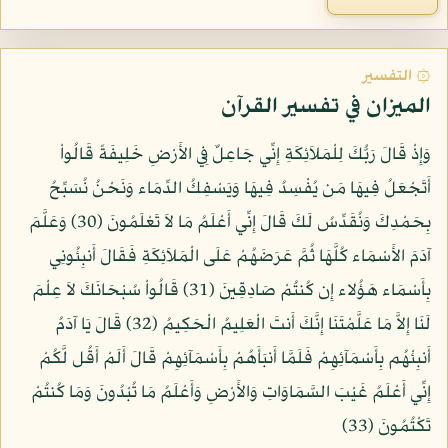
۞ التفسير
الميزان في تفسير القرآن
وَإِذْ قَالَ رَبُّكَ لِلْمَلاَئِكَةِ إِنِّي جَاعِلٌ فِي الأَرْضِ خَلِيفَةً قَالُواْ
أَتَجْعَلُ فِيهَا مَن يُفْسِدُ فِيهَا وَيَسْفِكُ الدِّمَاء وَنَحْنُ نُسَبِّحُ
بِحَمْدِكَ وَنُقَدِّسُ لَكَ قَالَ إِنِّي أَعْلَمُ مَا لاَ تَعْلَمُونَ (30) وَعَلَّمَ
آدَمَ الأَسْمَاء كُلَّهَا ثُمَّ عَرَضَهُمْ عَلَى الْمَلاَئِكَةِ فَقَالَ أَنبِئُونِي
بِأَسْمَاء هَؤُلاء إِن كُنتُمْ صَادِقِينَ (31) قَالُواْ سُبْحَانَكَ لاَ عِلْمَ
لَنَا إِلاَّ مَا عَلَّمْتَنَا إِنَّكَ أَنتَ الْعَلِيمُ الْحَكِيمُ (32) قَالَ يَا آدَمُ
أَنبِئْهُم بِأَسْمَآئِهِمْ فَلَمَّا أَنبَأَهُمْ بِأَسْمَآئِهِمْ قَالَ أَلَمْ أَقُل لَّكُمْ
إِنِّي أَعْلَمُ غَيْبَ السَّمَاوَاتِ وَالأَرْضِ وَأَعْلَمُ مَا تُبْدُونَ وَمَا كُنتُمْ
تَكْتُمُونَ (33)