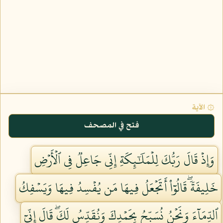
۞ الآية
فتح في المصحف
وَإِذۡ قَالَ رَبُّكَ لِلۡمَلَٰٓئِكَةِ إِنِّي جَاعِلٞ فِي ٱلۡأَرۡضِ
خَلِيفَةٗۖ قَالُوٓاْ أَتَجۡعَلُ فِيهَا مَن يُفۡسِدُ فِيهَا وَيَسۡفِكُ
ٱلدِّمَآءَ وَنَحۡنُ نُسَبِّحُ بِحَمۡدِكَ وَنُقَدِّسُ لَكَۖ قَالَ إِنِّيٓ