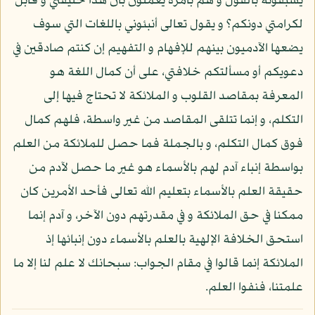
يسبقونه بالقول و هم بأمره يعملون بأن هذا خليفتي و قابل
لكرامتي دونكم؟ و يقول تعالى أنبئوني باللغات التي سوف
يضعها الآدميون بينهم للإفهام و التفهيم إن كنتم صادقين في
دعويكم أو مسألتكم خلافتي، على أن كمال اللغة هو
المعرفة بمقاصد القلوب و الملائكة لا تحتاج فيها إلى
التكلم، و إنما تتلقى المقاصد من غير واسطة، فلهم كمال
فوق كمال التكلم، و بالجملة فما حصل للملائكة من العلم
بواسطة إنباء آدم لهم بالأسماء هو غير ما حصل لآدم من
حقيقة العلم بالأسماء بتعليم الله تعالى فأحد الأمرين كان
ممكنا في حق الملائكة و في مقدرتهم دون الآخر، و آدم إنما
استحق الخلافة الإلهية بالعلم بالأسماء دون إنبائها إذ
الملائكة إنما قالوا في مقام الجواب: سبحانك لا علم لنا إلا ما
علمتنا، فنفوا العلم.