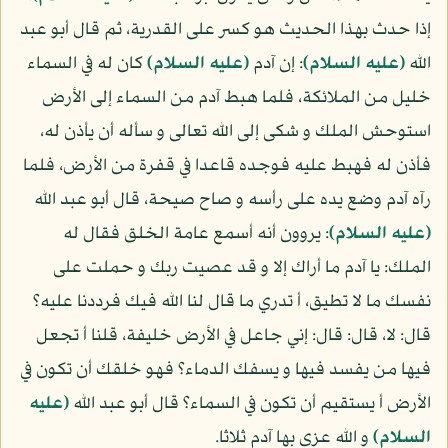
إذا حدث بهذا الحديث هو كسر على القدرية، ثم قال أبو عبد
الله
(عليه السلام)
: إن آدم
(عليه السلام)
كان له في السماء
خليل من الملائكة، فلما هبط آدم من السماء إلى الأرض
استوحش الملك و شكى إلى الله تعالى و سأله أن يأذن له،
فأذن له فهبط عليه فوجده قاعدا في قفرة من الأرض، فلما
رآه آدم وضع يده على رأسه و صاح صيحة، قال أبو عبد الله
(عليه السلام)
: يروون أنه أسمع عامة الخلق فقال له
الملك: يا آدم ما أراك إلا و قد عصيت ربك و حملت على
نفسك ما لا تطيق، أ تدري ما قال لنا الله فيك فرددنا عليه؟
قال: لا، قال: قال: إني جاعل في الأرض خليفة، قلنا أ تجعل
فيها من يفسد فيها و يسفك الدماء؟ فهو خلقك أن تكون في
الأرض أ يستقيم أن تكون في السماء؟ قال أبو عبد الله
(عليه
السلام)
و الله عزى بها آدم ثلاثا.