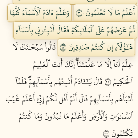
أَعۡلَمُ مَا لَا تَعۡلَمُونَ ٣٠
وَعَلَّمَ ءَادَمَ ٱلۡأَسۡمَآءَ كُلَّهَا
ثُمَّ عَرَضَهُمۡ عَلَى ٱلۡمَلَٰٓئِكَةِ فَقَالَ أَنۢبِـُٔونِي بِأَسۡمَآءِ
هَٰٓؤُلَآءِ إِن كُنتُمۡ صَٰدِقِينَ ٣١
قَالُواْ سُبۡحَٰنَكَ لَا
عِلۡمَ لَنَآ إِلَّا مَا عَلَّمۡتَنَآۖ إِنَّكَ أَنتَ ٱلۡعَلِيمُ
ٱلۡحَكِيمُ ٣٢
قَالَ يَٰٓـَٔادَمُ أَنۢبِئۡهُم بِأَسۡمَآئِهِمۡۖ فَلَمَّآ
أَنۢبَأَهُم بِأَسۡمَآئِهِمۡ قَالَ أَلَمۡ أَقُل لَّكُمۡ إِنِّيٓ أَعۡلَمُ غَيۡبَ
ٱلسَّمَٰوَٰتِ وَٱلۡأَرۡضِ وَأَعۡلَمُ مَا تُبۡدُونَ وَمَا كُنتُمۡ
تَكۡتُمُونَ ٣٣