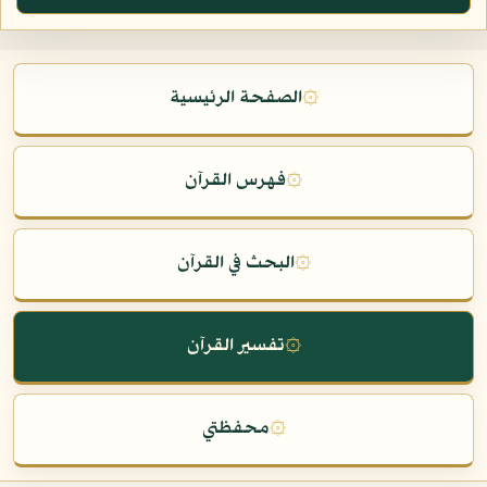
۞
الصفحة الرئيسية
۞
فهرس القرآن
۞
البحث في القرآن
۞
تفسير القرآن
۞
محفظتي