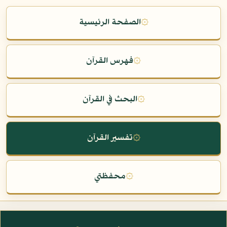
۞
الصفحة الرئيسية
۞
فهرس القرآن
۞
البحث في القرآن
۞
تفسير القرآن
۞
محفظتي