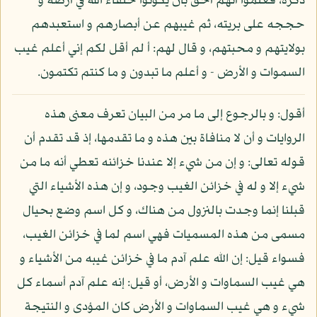
ذكره، فعلموا أنهم أحق بأن يكونوا خلفاء الله في أرضه و
حججه على بريته، ثم غيبهم عن أبصارهم و استعبدهم
بولايتهم و محبتهم، و قال لهم: أ لم أقل لكم إني أعلم غيب
السموات و الأرض - و أعلم ما تبدون و ما كنتم تكتمون.
أقول: و بالرجوع إلى ما مر من البيان تعرف معنى هذه
الروايات و أن لا منافاة بين هذه و ما تقدمها، إذ قد تقدم أن
قوله تعالى: و إن من شيء إلا عندنا خزائنه تعطي أنه ما من
شيء إلا و له في خزائن الغيب وجود، و إن هذه الأشياء التي
قبلنا إنما وجدت بالنزول من هناك، و كل اسم وضع بحيال
مسمى من هذه المسميات فهي اسم لما في خزائن الغيب،
فسواء قيل: إن الله علم آدم ما في خزائن غيبه من الأشياء و
هي غيب السماوات و الأرض، أو قيل: إنه علم آدم أسماء كل
شيء و هي غيب السماوات و الأرض كان المؤدى و النتيجة