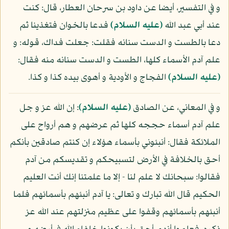
و في التفسير، أيضا عن داود بن سرحان العطار، قال: كنت
عند أبي عبد الله
(عليه السلام)
فدعا بالخوان فتغذينا ثم
دعا بالطست و الدست سنانه فقلت: جعلت فداك، قوله: و
علم آدم الأسماء كلها، الطست و الدست سنانه منه فقال:
(عليه السلام)
الفجاج و الأودية و أهوى بيده كذا و كذا.
و في المعاني، عن الصادق
(عليه السلام)
: إن الله عز و جل
علم آدم أسماء حججه كلها ثم عرضهم و هم أرواح على
الملائكة فقال: أنبئوني بأسماء هؤلاء إن كنتم صادقين بأنكم
أحق بالخلافة في الأرض لتسبيحكم و تقديسكم من آدم
فقالوا: سبحانك لا علم لنا - إلا ما علمتنا إنك أنت العليم
الحكيم قال الله تبارك و تعالى: يا آدم أنبئهم بأسمائهم فلما
أنبئهم بأسمائهم وقفوا على عظيم منزلتهم عند الله عز