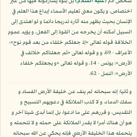
شخص آدم
(عليه السلام)
بل بنوه يشاركونه فيها من غير
اختصاص، و يكون معنى تعليم الأسماء إيداع هذا العلم في
الإنسان بحيث يظهر منه آثاره تدريجا دائما و لو اهتدى إلى
السبيل أمكنه أن يخرجه من القوة إلى الفعل، و يؤيد عموم
الخلافة قوله تعالى «إذ جعلكم خلفاء من بعد قوم نوح»:
الأعراف - 69، و و قوله تعالى «ثم جعلناكم خلائف في
الأرض»: يونس - 14، و قوله تعالى «و يجعلكم خلفاء
الأرض»: النمل - 62.
و ثانيا: إنه سبحانه لم ينف عن خليفة الأرض الفساد و
سفك الدماء، و لا كذب الملائكة في دعويهم التسبيح و
التقديس، و قررهم على ما ادعوا، بل إنما أبدى شيئا آخر و
هو أن هناك أمرا لا يقدر الملائكة على حمله و لا تتحمله و
يتحمله هذا الخليفة الأرضي فإنه يحكي عن الله سبحانه