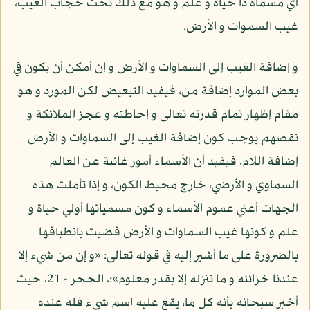
أي مسماه ذا حياة و علم و هو مع ذلك تحت حجاب الغيب،
غيب السموات و الأرض.
و إضافة الغيب إلى السماوات و الأرض و إن أمكن أن يكون في
بعض الموارد إضافة من، فيفيد التبعيض لكن المورد و هو
مقام إظهار تمام قدرته تعالى و إحاطته و عجز الملائكة و
نقصهم يوجب كون إضافة الغيب إلى السماوات و الأرض
إضافة اللام، فيفيد أن الأسماء أمور غائبة عن العالم
السماوي و الأرضي، خارج محيط الكون، و إذا تأملت هذه
الجهات أعني عموم الأسماء و كون مسمياتها أولي حياة و
علم و كونها غيب السماوات و الأرض قضيت بانطباقها
بالضرورة على ما أشير إليه في قوله تعالى: «و إن من شيء إلا
عندنا خزائنه و ما ننزله إلا بقدر معلوم»:، الحجر - 21، حيث
أخبر سبحانه بأنه كل ما، يقع عليه اسم شيء فله عنده