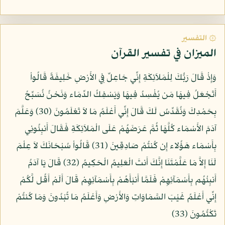
۞ التفسير
الميزان في تفسير القرآن
وَإِذْ قَالَ رَبُّكَ لِلْمَلاَئِكَةِ إِنِّي جَاعِلٌ فِي الأَرْضِ خَلِيفَةً قَالُواْ
أَتَجْعَلُ فِيهَا مَن يُفْسِدُ فِيهَا وَيَسْفِكُ الدِّمَاء وَنَحْنُ نُسَبِّحُ
بِحَمْدِكَ وَنُقَدِّسُ لَكَ قَالَ إِنِّي أَعْلَمُ مَا لاَ تَعْلَمُونَ (30) وَعَلَّمَ
آدَمَ الأَسْمَاء كُلَّهَا ثُمَّ عَرَضَهُمْ عَلَى الْمَلاَئِكَةِ فَقَالَ أَنبِئُونِي
بِأَسْمَاء هَؤُلاء إِن كُنتُمْ صَادِقِينَ (31) قَالُواْ سُبْحَانَكَ لاَ عِلْمَ
لَنَا إِلاَّ مَا عَلَّمْتَنَا إِنَّكَ أَنتَ الْعَلِيمُ الْحَكِيمُ (32) قَالَ يَا آدَمُ
أَنبِئْهُم بِأَسْمَآئِهِمْ فَلَمَّا أَنبَأَهُمْ بِأَسْمَآئِهِمْ قَالَ أَلَمْ أَقُل لَّكُمْ
إِنِّي أَعْلَمُ غَيْبَ السَّمَاوَاتِ وَالأَرْضِ وَأَعْلَمُ مَا تُبْدُونَ وَمَا كُنتُمْ
تَكْتُمُونَ (33)