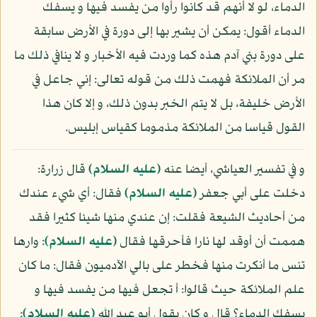
الدماء، لو لا أنهم قد كانوا رأوا من يفسد فيها و يسفك
الدماء أقول: يمكن أن يشير بها إلى دورة في الأرض سابقة
على دورة بني آدم هذه كما وردت فيه الأخبار و لا ينافي ذلك ما
مر أن الملائكة فهمت ذلك من قوله تعالى: إني جاعل في
الأرض خليفة، بل لا يتم الخبر بدون ذلك، و إلا كان هذا
القول قياسا من الملائكة مذموما كقياس إبليس.
و في تفسير العياشي، أيضا عنه
(عليه السلام)
قال زرارة:
دخلت على أبي جعفر
(عليه السلام)
فقال: أي شيء عندك
من أحاديث الشيعة فقلت: إن عندي منها شيئا كثيرا فقد
هممت أن أوقد لها نارا فأحرقها فقال
(عليه السلام)
: وارها
تنس ما أنكرت منها فخطر على بالي الآدميون فقال: ما كان
علم الملائكة حيث قالوا: أ تجعل فيها من يفسد فيها و
يسفك الدماء؟ قال و كان يقول أبو عبد الله
(عليه السلام)
: