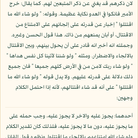
لان ذكرهم قد يغني عن ذكر المتبعين لهم. كما يقال: خرج
الأمير فانكوا في العدو نكاية عظيمة. وقوله: " ولو شاء الله ما
اقتتلوا " إخبار عن قدرته على إلجائهم على الامتناع من
الاقتتال، أو أبان يمنعهم من ذاك. هذا قول الحسن وغيره.
وجملته انه أخبر انه قادر على أن يحول بينهم، وبين الاقتتال
بالالجاء والاضطرار. ومثله " ولو شئنا لآتينا كل نفس هداها "
" ولو شاء ربك لامن من في الأرض كلهم جميعا " فان جميع
ذلك دلالة على قدرته عليهم. ولا يدل قوله " ولو شاء الله ما
اقتتلوا " على أنه قد شاء اقتتالهم، لأنه إذا احتمل الكلام
وجهين:
أحدهما: يجوز عليه والاخر لا يجوز عليه، وجب حمله على
ما يجوز عليه، دون ما لا يجوز عليه، فلذلك كان تقدير الكلام
ولو شاء الله امتناعهم بالالجاء ما اقتتلوا. ونظيره قول القائل