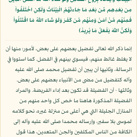
مِن بَعْدِهِم مِّن بَعْدِ مَا جَاءتْهُمُ الْبَيِّنَاتُ وَلَكِنِ اخْتَلَفُواْ
فَمِنْهُم مَّنْ آمَنَ وَمِنْهُم مَّن كَفَرَ وَلَوْ شَاء اللّهُ مَا اقْتَتَلُواْ
وَلَكِنَّ اللّهَ يَفْعَلُ مَا يُرِيدُ﴾
إنما ذكر الله تعالى تفضيل بعضهم على بعض، لأمور: منها أن
لا يغلط غالط منهم، فيسوي بينهم في الفضل. كما استووا في
الرسالة، وثانيها أن يبين أن تفضيل محمد صلى الله عليه
وآله كتفضيل من مضى من الأنبياء بعضهم على بعض.
وثالثها - أن الفضيلة قد تكون بعد إداء الفريضة. والمراد
الفضيلة المذكورة هاهنا ما خص كل واحد منهم من
المنازل الجليلة التي هي أعلى من منزلة غيره، نحو كلامه
لموسى بلا سفير، وإرساله محمدا صلى الله عليه وآله إلى
الكافة من الناس المكلفين والجن المتعدين، هذا قول