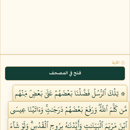
۞ الآية
فتح في المصحف
۞ تِلۡكَ ٱلرُّسُلُ فَضَّلۡنَا بَعۡضَهُمۡ عَلَىٰ بَعۡضٖۘ مِّنۡهُم
مَّن كَلَّمَ ٱللَّهُۖ وَرَفَعَ بَعۡضَهُمۡ دَرَجَٰتٖۚ وَءَاتَيۡنَا عِيسَى
ٱبۡنَ مَرۡيَمَ ٱلۡبَيِّنَٰتِ وَأَيَّدۡنَٰهُ بِرُوحِ ٱلۡقُدُسِۗ وَلَوۡ شَآءَ