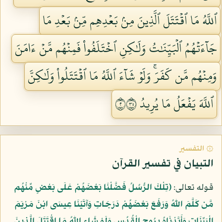
ٱللَّهُ مَا ٱقۡتَتَلَ ٱلَّذِينَ مِنۢ بَعۡدِهِم مِّنۢ بَعۡدِ مَا
جَآءَتۡهُمُ ٱلۡبَيِّنَٰتُ وَلَٰكِنِ ٱخۡتَلَفُواْ فَمِنۡهُم مَّنۡ ءَامَنَ
وَمِنۡهُم مَّن كَفَرَۚ وَلَوۡ شَآءَ ٱللَّهُ مَا ٱقۡتَتَلُواْ وَلَٰكِنَّ
ٱللَّهَ يَفۡعَلُ مَا يُرِيدُ ٢٥٣
۞ التفسير
التبيان في تفسير القرآن
قوله تعالى:
﴿تِلْكَ الرُّسُلُ فَضَّلْنَا بَعْضَهُمْ عَلَى بَعْضٍ مِّنْهُم
مَّن كَلَّمَ اللّهُ وَرَفَعَ بَعْضَهُمْ دَرَجَاتٍ وَآتَيْنَا عِيسَى ابْنَ مَرْيَمَ
الْبَيِّنَاتِ وَأَيَّدْنَاهُ بِرُوحِ الْقُدُسِ وَلَوْ شَاء اللّهُ مَا اقْتَتَلَ الَّذِينَ