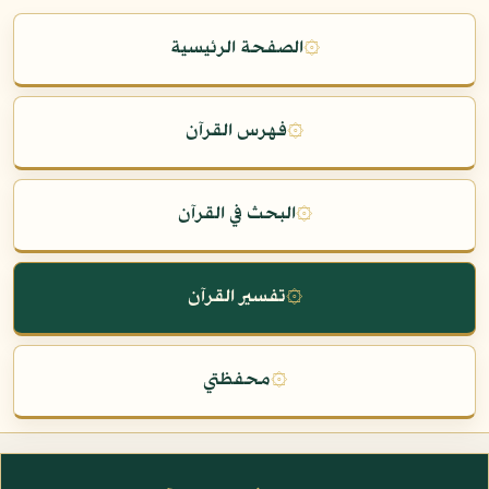
۞
الصفحة الرئيسية
۞
فهرس القرآن
۞
البحث في القرآن
۞
تفسير القرآن
۞
محفظتي