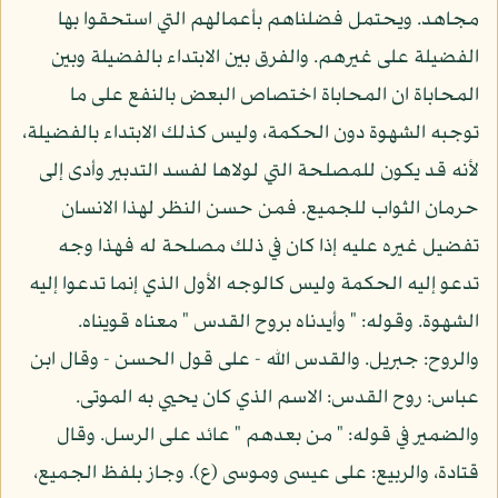
مجاهد. ويحتمل فضلناهم بأعمالهم التي استحقوا بها
الفضيلة على غيرهم. والفرق بين الابتداء بالفضيلة وبين
المحاباة ان المحاباة اختصاص البعض بالنفع على ما
توجبه الشهوة دون الحكمة، وليس كذلك الابتداء بالفضيلة،
لأنه قد يكون للمصلحة التي لولاها لفسد التدبير وأدى إلى
حرمان الثواب للجميع. فمن حسن النظر لهذا الانسان
تفضيل غيره عليه إذا كان في ذلك مصلحة له فهذا وجه
تدعو إليه الحكمة وليس كالوجه الأول الذي إنما تدعوا إليه
الشهوة. وقوله: " وأيدناه بروح القدس " معناه قويناه.
والروح: جبريل. والقدس الله - على قول الحسن - وقال ابن
عباس: روح القدس: الاسم الذي كان يحيي به الموتى.
والضمير في قوله: " من بعدهم " عائد على الرسل. وقال
قتادة، والربيع: على عيسى وموسى (ع). وجاز بلفظ الجميع،