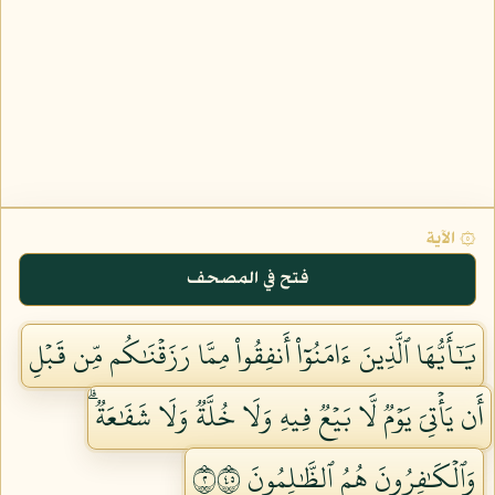
۞ الآية
فتح في المصحف
يَٰٓأَيُّهَا ٱلَّذِينَ ءَامَنُوٓاْ أَنفِقُواْ مِمَّا رَزَقۡنَٰكُم مِّن قَبۡلِ
أَن يَأۡتِيَ يَوۡمٞ لَّا بَيۡعٞ فِيهِ وَلَا خُلَّةٞ وَلَا شَفَٰعَةٞۗ
وَٱلۡكَٰفِرُونَ هُمُ ٱلظَّٰلِمُونَ ٢٥٤