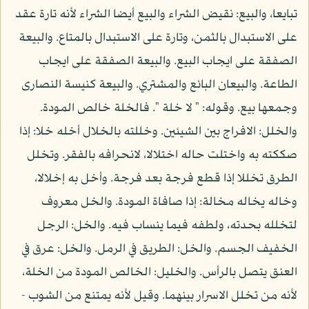
تبايعا، والبيع: نقيض الشراء والبيع أيضا الشراء لأنه تارة عقد
على الاستبدال بالثمن، وتارة على الاستبدال بالمتاع. والبيعة
الصفقة على ايجاب البيع. والبيعة الصفقة على ايجاب
الطاعة. والبيعان البائع والمشتري. والبيعة كنيسة النصارى
وجمعها بيع. وقوله: " لا خلة ". فالخلة خالص المودة.
والخلل: الافراج بين الشيئين. وخللته بالخلال أخله خلا: إذا
صككته به واختلت حاله اختلالا، لانحرافه بالفقر. وتخلل
الطرق تخللا إذا قطع فرجة بعد فرجة. وأخل به إخلالا،
وخاله يخاله مخالة: إذا صافاة المودة. والخل معروف
لتخلله بحدته، ولطفه فيما ينساب فيه. والخل: الرجل
الخفيف الجسم. والخل: الطريق في الرمل. والخل: عرق في
العنق يتصل بالرأس. والخليل: الخالص المودة من الخلة،
لأنه من تخلل الاسرار بينهما. وقيل لأنه يمتنع من الشوب -