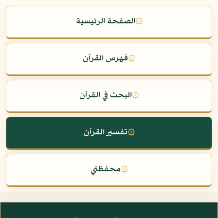
۞
الصفحة الرئيسية
۞
فهرس القرآن
۞
البحث في القرآن
۞
تفسير القرآن
۞
محفظتي