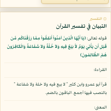
۞ التفسير
التبيان في تفسير القرآن
قوله تعالى:
﴿يَا أَيُّهَا الَّذِينَ آمَنُواْ أَنفِقُواْ مِمَّا رَزَقْنَاكُم مِّن
قَبْلِ أَن يَأْتِيَ يَوْمٌ لاَّ بَيْعٌ فِيهِ وَلاَ خُلَّةٌ وَلاَ شَفَاعَةٌ وَالْكَافِرُونَ
هُمُ الظَّالِمُونَ﴾
القراءة:
قرأ أبو عمرو وابن كثير " لا بيع فيه ولا خلة ولا شفاعة "
بالنصب فيها أجمع. الباقون بالضم.
المعنى: