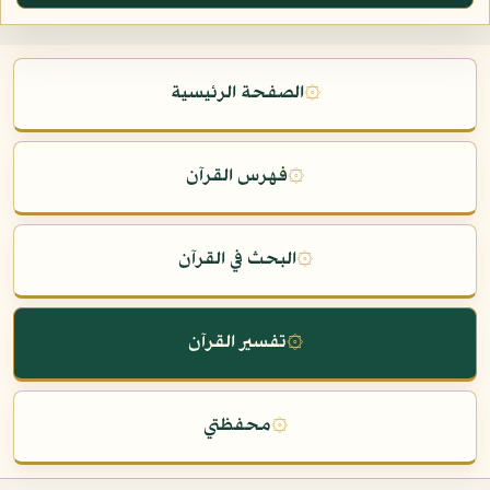
۞
الصفحة الرئيسية
۞
فهرس القرآن
۞
البحث في القرآن
۞
تفسير القرآن
۞
محفظتي