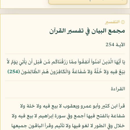
۞ التفسير
مجمع البيان في تفسير القرآن
الآيـة 254
يَا أَيُّهَا الَّذِينَ آمَنُواْ أَنفِقُواْ مِمَّا رَزَقْنَاكُم مِّن قَبْلِ أَن يَأْتِيَ يَوْمٌ لاَّ
بَيْعٌ فِيهِ وَلاَ خُلَّةٌ وَلاَ شَفَاعَةٌ وَالْكَافِرُونَ هُمُ الظَّالِمُونَ
﴿254﴾
القراءة
قرأ ابن كثير وأبو عمرو ويعقوب لا بيع فيه ولا خلة ولا
شفاعة بالفتح فيها أجمع وفي سورة إبراهيم لا بيع فيه ولا
خلال وفي الطور لا لغو فيها ولا تأثيم وقرأ الباقون جميعها