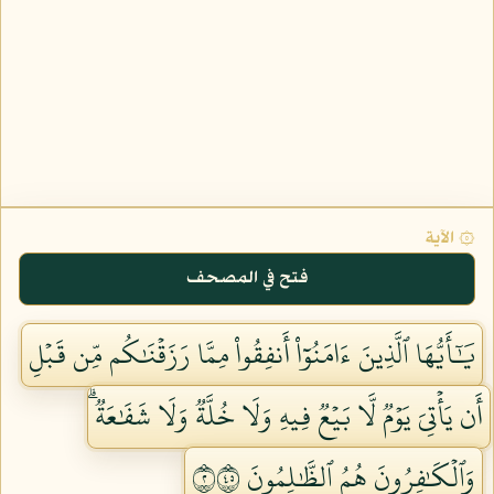
۞ الآية
فتح في المصحف
يَٰٓأَيُّهَا ٱلَّذِينَ ءَامَنُوٓاْ أَنفِقُواْ مِمَّا رَزَقۡنَٰكُم مِّن قَبۡلِ
أَن يَأۡتِيَ يَوۡمٞ لَّا بَيۡعٞ فِيهِ وَلَا خُلَّةٞ وَلَا شَفَٰعَةٞۗ
وَٱلۡكَٰفِرُونَ هُمُ ٱلظَّٰلِمُونَ ٢٥٤