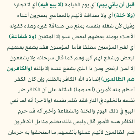
قبل أن يأتي يوم﴾
أي يوم القيامة
﴿لا بيع فيه﴾
أي لا تجارة
﴿ولا خلة﴾
أي ولا صداقة لأنهم بالمعاصي يصيرون أعداء
وقيل لأن شغله بنفسه يمنع من صداقة غيره وهذه كقوله
الأخلاء يومئذ بعضهم لبعض عدو إلا المتقين
﴿ولا شفاعة﴾
أي لغير المؤمنين مطلقا فأما المؤمنون فقد يشفع بعضهم
لبعض ويشفع لهم أنبياؤهم كما قال سبحانه ولا يشفعون
إلا لمن ارتضى ومن ذا الذي يشفع عنده إلا بإذنه
﴿والكافرون
هم الظالمون﴾
إنما ذم الله الكافر بالظلم وإن كان الكفر
أعظم منه لأمرين (أحدهما) الدلالة على أن الكافر ضر
نفسه بالخلود في النار فقد ظلم نفسه (والآخر) أنه لما نفي
البيع في ذلك اليوم والخلة والشفاعة وأخبر أنه قد حرم
الكافر هذه الأمور قال وليس ذلك بظلم منا بل الكافرون
هم الظالمون لأنهم عملوا بأنفسهم ما استحقوا به حرمان