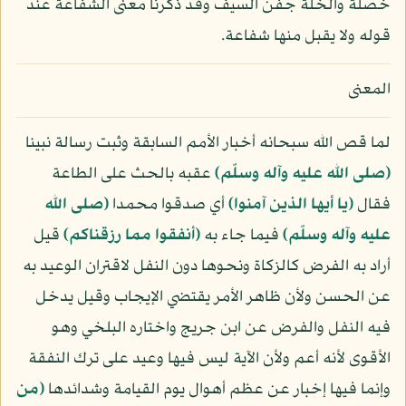
خصلة والخلة جفن السيف وقد ذكرنا معنى الشفاعة عند
قوله ولا يقبل منها شفاعة.
المعنى
لما قص الله سبحانه أخبار الأمم السابقة وثبت رسالة نبينا
(صلى الله عليه وآله وسلّم)
عقبه بالحث على الطاعة
فقال
﴿يا أيها الذين آمنوا﴾
أي صدقوا محمدا
(صلى الله
عليه وآله وسلّم)
فيما جاء به
﴿أنفقوا مما رزقناكم﴾
قيل
أراد به الفرض كالزكاة ونحوها دون النفل لاقتران الوعيد به
عن الحسن ولأن ظاهر الأمر يقتضي الإيجاب وقيل يدخل
فيه النفل والفرض عن ابن جريج واختاره البلخي وهو
الأقوى لأنه أعم ولأن الآية ليس فيها وعيد على ترك النفقة
وإنما فيها إخبار عن عظم أهوال يوم القيامة وشدائدها
﴿من