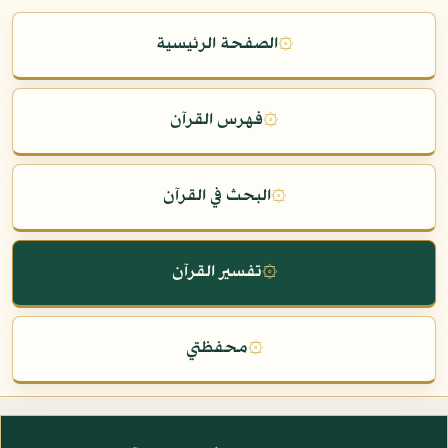
۞
الصفحة الرئيسية
۞
فهرس القرآن
۞
البحث في القرآن
۞
تفسير القرآن
۞
محفظتي