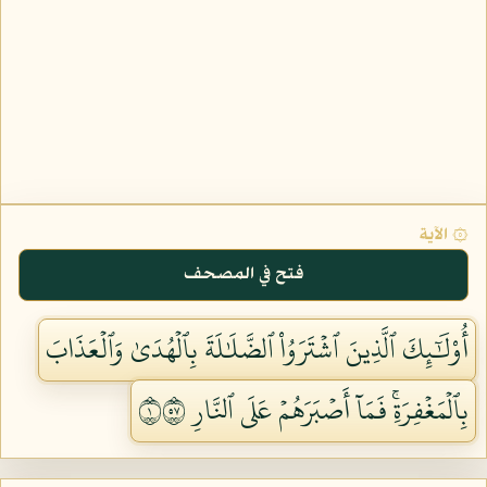
۞ الآية
فتح في المصحف
أُوْلَٰٓئِكَ ٱلَّذِينَ ٱشۡتَرَوُاْ ٱلضَّلَٰلَةَ بِٱلۡهُدَىٰ وَٱلۡعَذَابَ
بِٱلۡمَغۡفِرَةِۚ فَمَآ أَصۡبَرَهُمۡ عَلَى ٱلنَّارِ ١٧٥