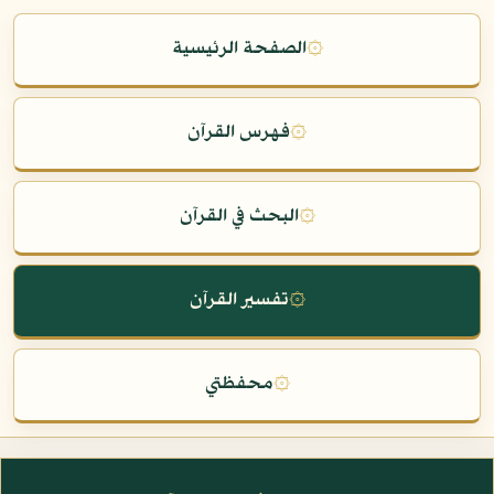
۞
الصفحة الرئيسية
۞
فهرس القرآن
۞
البحث في القرآن
۞
تفسير القرآن
۞
محفظتي