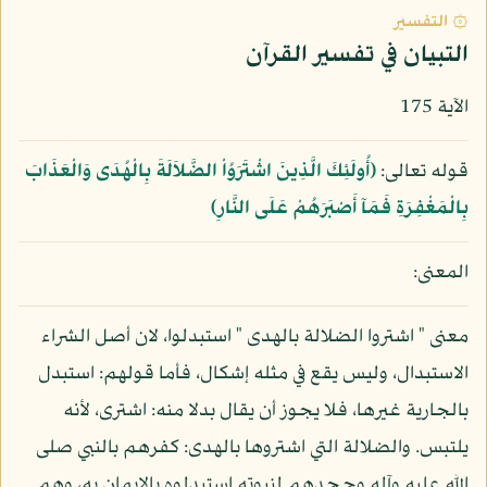
۞ التفسير
التبيان في تفسير القرآن
الآية 175
قوله تعالى:
﴿أُولَئِكَ الَّذِينَ اشْتَرَوُاْ الضَّلاَلَةَ بِالْهُدَى وَالْعَذَابَ
بِالْمَغْفِرَةِ فَمَآ أَصْبَرَهُمْ عَلَى النَّارِ﴾
المعنى:
معنى " اشتروا الضلالة بالهدى " استبدلوا، لان أصل الشراء
الاستبدال، وليس يقع في مثله إشكال، فأما قولهم: استبدل
بالجارية غيرها، فلا يجوز أن يقال بدلا منه: اشترى، لأنه
يلتبس. والضلالة التي اشتروها بالهدى: كفرهم بالنبي صلى
الله عليه وآله وجحدهم لنبوته استبدلوه بالايمان به، وهم