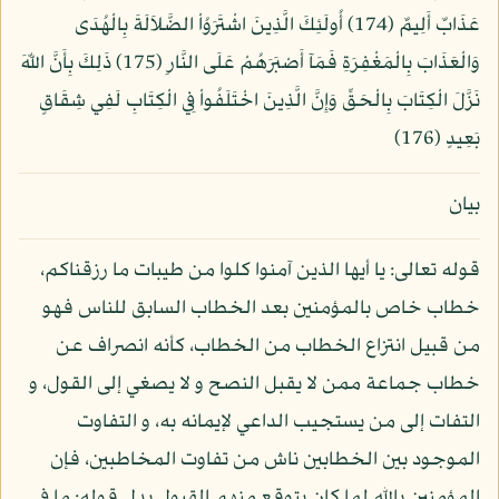
عَذَابٌ أَلِيمٌ (174) أُولَئِكَ الَّذِينَ اشْتَرَوُاْ الضَّلاَلَةَ بِالْهُدَى
وَالْعَذَابَ بِالْمَغْفِرَةِ فَمَآ أَصْبَرَهُمْ عَلَى النَّارِ (175) ذَلِكَ بِأَنَّ اللّهَ
نَزَّلَ الْكِتَابَ بِالْحَقِّ وَإِنَّ الَّذِينَ اخْتَلَفُواْ فِي الْكِتَابِ لَفِي شِقَاقٍ
بَعِيدٍ (176)
بيان
قوله تعالى: يا أيها الذين آمنوا كلوا من طيبات ما رزقناكم،
خطاب خاص بالمؤمنين بعد الخطاب السابق للناس فهو
من قبيل انتزاع الخطاب من الخطاب، كأنه انصراف عن
خطاب جماعة ممن لا يقبل النصح و لا يصغي إلى القول، و
التفات إلى من يستجيب الداعي لإيمانه به، و التفاوت
الموجود بين الخطابين ناش من تفاوت المخاطبين، فإن
المؤمنين بالله لما كان يتوقع منهم القبول بدل قوله: ما في