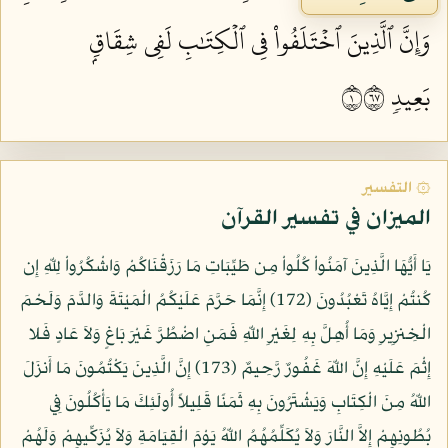
وَإِنَّ ٱلَّذِينَ ٱخۡتَلَفُواْ فِي ٱلۡكِتَٰبِ لَفِي شِقَاقِۭ
بَعِيدٖ ١٧٦
۞ التفسير
الميزان في تفسير القرآن
يَا أَيُّهَا الَّذِينَ آمَنُواْ كُلُواْ مِن طَيِّبَاتِ مَا رَزَقْنَاكُمْ وَاشْكُرُواْ لِلّهِ إِن
كُنتُمْ إِيَّاهُ تَعْبُدُونَ (172) إِنَّمَا حَرَّمَ عَلَيْكُمُ الْمَيْتَةَ وَالدَّمَ وَلَحْمَ
الْخِنزِيرِ وَمَا أُهِلَّ بِهِ لِغَيْرِ اللّهِ فَمَنِ اضْطُرَّ غَيْرَ بَاغٍ وَلاَ عَادٍ فَلا
إِثْمَ عَلَيْهِ إِنَّ اللّهَ غَفُورٌ رَّحِيمٌ (173) إِنَّ الَّذِينَ يَكْتُمُونَ مَا أَنزَلَ
اللّهُ مِنَ الْكِتَابِ وَيَشْتَرُونَ بِهِ ثَمَنًا قَلِيلاً أُولَئِكَ مَا يَأْكُلُونَ فِي
بُطُونِهِمْ إِلاَّ النَّارَ وَلاَ يُكَلِّمُهُمُ اللّهُ يَوْمَ الْقِيَامَةِ وَلاَ يُزَكِّيهِمْ وَلَهُمْ