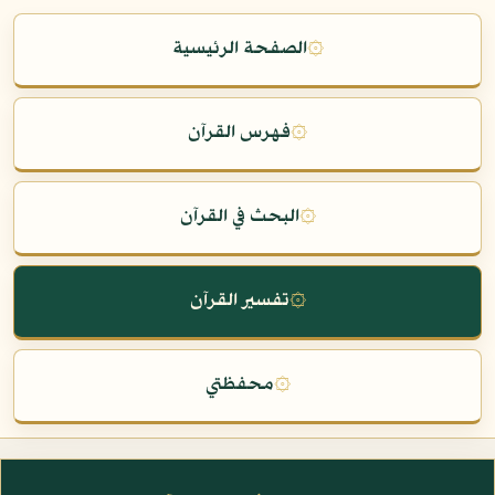
۞
الصفحة الرئيسية
۞
فهرس القرآن
۞
البحث في القرآن
۞
تفسير القرآن
۞
محفظتي