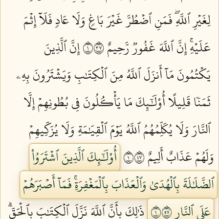
لِغَيۡرِ ٱللَّهِۖ فَمَنِ ٱضۡطُرَّ غَيۡرَ بَاغٖ وَلَا عَادٖ فَلَآ إِثۡمَ
عَلَيۡهِۚ إِنَّ ٱللَّهَ غَفُورٞ رَّحِيمٌ ١٧٣
إِنَّ ٱلَّذِينَ
يَكۡتُمُونَ مَآ أَنزَلَ ٱللَّهُ مِنَ ٱلۡكِتَٰبِ وَيَشۡتَرُونَ بِهِۦ
ثَمَنٗا قَلِيلًا أُوْلَٰٓئِكَ مَا يَأۡكُلُونَ فِي بُطُونِهِمۡ إِلَّا
ٱلنَّارَ وَلَا يُكَلِّمُهُمُ ٱللَّهُ يَوۡمَ ٱلۡقِيَٰمَةِ وَلَا يُزَكِّيهِمۡ
وَلَهُمۡ عَذَابٌ أَلِيمٌ ١٧٤
أُوْلَٰٓئِكَ ٱلَّذِينَ ٱشۡتَرَوُاْ
ٱلضَّلَٰلَةَ بِٱلۡهُدَىٰ وَٱلۡعَذَابَ بِٱلۡمَغۡفِرَةِۚ فَمَآ أَصۡبَرَهُمۡ
عَلَى ٱلنَّارِ ١٧٥
ذَٰلِكَ بِأَنَّ ٱللَّهَ نَزَّلَ ٱلۡكِتَٰبَ بِٱلۡحَقِّۗ