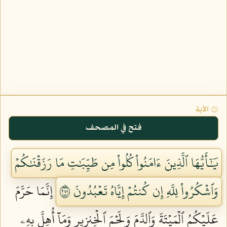
۞ الآية
فتح في المصحف
يَٰٓأَيُّهَا ٱلَّذِينَ ءَامَنُواْ كُلُواْ مِن طَيِّبَٰتِ مَا رَزَقۡنَٰكُمۡ
وَٱشۡكُرُواْ لِلَّهِ إِن كُنتُمۡ إِيَّاهُ تَعۡبُدُونَ ١٧٢
إِنَّمَا حَرَّمَ
عَلَيۡكُمُ ٱلۡمَيۡتَةَ وَٱلدَّمَ وَلَحۡمَ ٱلۡخِنزِيرِ وَمَآ أُهِلَّ بِهِۦ