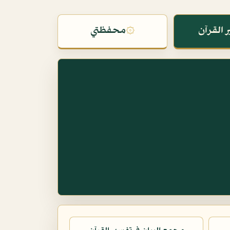
 القرآن
۞
محفظتي