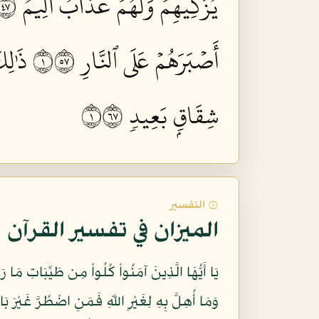
يُزَكِّيهِمۡ وَلَهُمۡ عَذَابٌ أَلِيمٌ ١٧٤
أَصۡبَرَهُمۡ عَلَى ٱلنَّارِ ١٧٥
ذَٰلِك
شِقَاقِۭ بَعِيدٖ ١٧٦
۞ التفسير
الميزان في تفسير القرآن