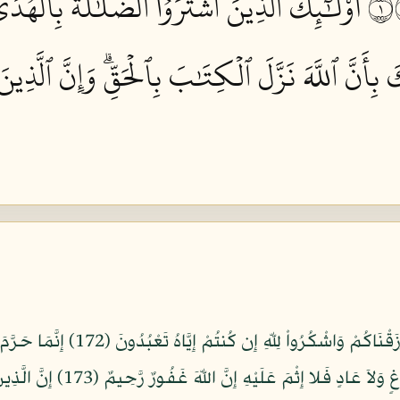
أُوْلَٰٓئِكَ ٱلَّذِينَ ٱشۡتَرَوُاْ ٱلضَّلَٰلَةَ بِٱلۡهُدَى
َ بِأَنَّ ٱللَّهَ نَزَّلَ ٱلۡكِتَٰبَ بِٱلۡحَقِّۗ وَإِنَّ ٱلَّذ
يَا أَيُّهَا الَّذِينَ آمَنُواْ كُلُواْ مِن طَي
وَمَا أُهِلَّ بِهِ لِغَيْرِ اللّهِ فَمَنِ 