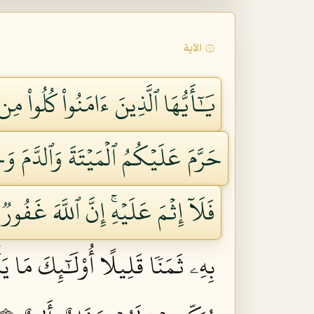
۞ الآية
يَٰٓأَيُّهَا ٱلَّذِينَ ءَامَنُواْ كُلُواْ م
حَرَّمَ عَلَيۡكُمُ ٱلۡمَيۡتَةَ وَٱلدَّمَ وَل
فَلَآ إِثۡمَ عَلَيۡهِۚ إِنَّ ٱللَّهَ غَفُورٞ ر
بِهِۦ ثَمَنٗا قَلِيلًا أُوْلَٰٓئِكَ مَا يَأ