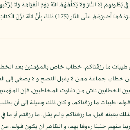
اشْتَرَوُاْ الضَّلاَلَةَ بِالْهُدَى وَالْعَذَابَ بِالْمَغْفِرَةِ فَمَآ أَصْبَرَهُم
ا من طيبات ما رزقناكم، خطاب خاص بالمؤمنين بعد الخط
 خطاب جماعة ممن لا يقبل النصح و لا يصغي إلى الق
 بين الخطابين ناش من تفاوت المخاطبين، فإن المؤمنين 
 قوله: طيبات ما رزقناكم، و كان ذلك وسيلة إلى أن يطل
ذلك بعينه قيل: ما رزقناكم و لم يقل: ما رزقتم أو ما في 
ريبا منهم حنينا رءوفا بهم، و الظاهر أن يكون قوله: م