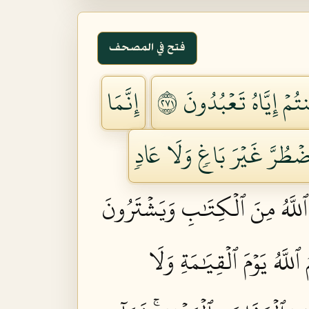
فتح في المصحف
ۡ إِيَّاهُ تَعۡبُدُونَ ١٧٢
إِنَّمَا
ِ ٱضۡطُرَّ غَيۡرَ بَاغٖ وَلَا عَادٖ
َ ٱللَّهُ مِنَ ٱلۡكِتَٰبِ وَيَشۡتَرُونَ
للَّهُ يَوۡمَ ٱلۡقِيَٰمَةِ وَلَا