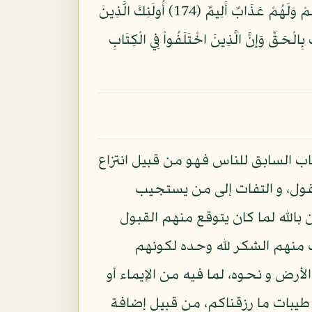
وَيَشْتَرُونَ بِهِ ثَمَنًا قَلِيلاً أُولَئِكَ مَا يَأْكُلُونَ فِي بُطُونِهِمْ إِلاَّ النَّارَ وَلاَ يُكَلِّمُهُمُ اللّهُ يَوْمَ الْقِيَامَةِ وَلاَ يُزَكِّيهِمْ وَلَهُمْ عَذَابٌ أَلِيمٌ (174) أُولَئِكَ الَّذِينَ
ْ عَلَى النَّارِ (175) ذَلِكَ بِأَنَّ اللّهَ نَزَّلَ الْكِتَابَ بِالْحَقِّ وَإِنَّ الَّذِينَ اخْتَلَفُواْ فِي الْكِتَابِ
اب السابق للناس فهو من قبيل انتزاع
ول، و التفات إلى من يستجيب
بالله لما كان يتوقع منهم القبول
ب منهم الشكر لله وحده لكونهم
الأرض و نحوه، لما فيه من الإيماء أو
ن طيبات ما رزقناكم، من قبيل إضافة