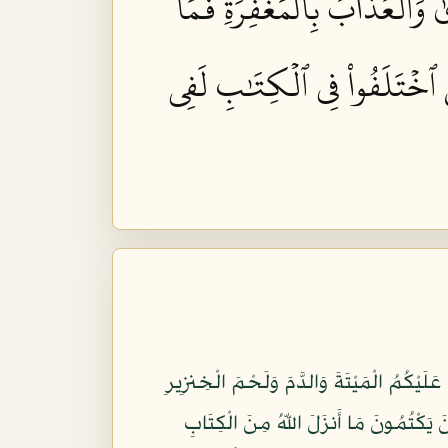
ٰ وَٱلۡعَذَابَ بِٱلۡمَغۡفِرَةِۚ فَمَآ
ِينَ ٱخۡتَلَفُواْ فِي ٱلۡكِتَٰبِ لَفِي
ِّبَاتِ مَا رَزَقْنَاكُمْ وَاشْكُرُواْ لِلّهِ إِن كُنتُمْ إِيَّاهُ تَعْبُدُونَ (172) إِنَّمَا حَرَّمَ عَلَيْكُمُ الْمَيْتَةَ وَالدَّمَ وَلَحْمَ الْخِنزِيرِ
اضْطُرَّ غَيْرَ بَاغٍ وَلاَ عَادٍ فَلا إِثْمَ عَلَيْهِ إِنَّ اللّهَ غَفُورٌ رَّحِيمٌ (173) إِنَّ الَّذِينَ يَكْتُمُونَ مَا أَنزَلَ اللّهُ مِنَ الْكِتَابِ