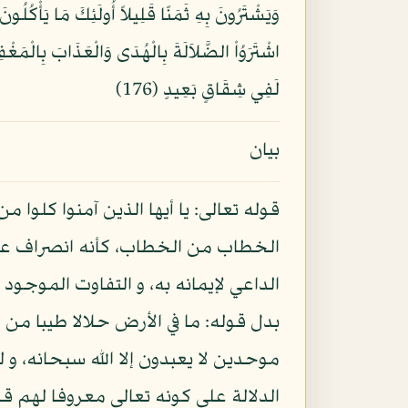
لَفِي شِقَاقٍ بَعِيدٍ (176)
بيان
قوله تعالى: يا أيها الذين آمنوا كلو
الخطاب من الخطاب، كأنه انصراف عن
الداعي لإيمانه به، و التفاوت الموجود
بدل قوله: ما في الأرض حلالا طيبا من
موحدين لا يعبدون إلا الله سبحانه، و ل
الدلالة على كونه تعالى معروفا لهم ق