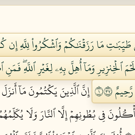
ِن طَيِّبَٰتِ مَا رَزَقۡنَٰكُمۡ وَٱشۡكُرُواْ لِلَّهِ إِن كُنتُم
َحۡمَ ٱلۡخِنزِيرِ وَمَآ أُهِلَّ بِهِۦ لِغَيۡرِ ٱللَّهِۖ فَمَن
َّحِيمٌ ١٧٣
إِنَّ ٱلَّذِينَ يَكۡتُمُونَ مَآ أَنزَل
ۡكُلُونَ فِي بُطُونِهِمۡ إِلَّا ٱلنَّارَ وَلَا يُكَلِّمُهُمُ ٱ