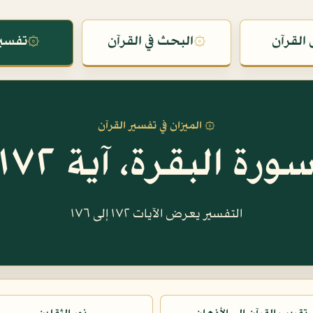
القرآن
۞
البحث في القرآن
۞
تفسير
۞ الميزان في تفسير القرآن
ورة البقرة، آية ١٧٢
التفسير يعرض الآيات ١٧٢ إلى ١٧٦