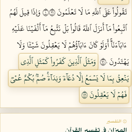
تَقُولُواْ عَلَى ٱللَّهِ مَا لَا تَعۡلَمُونَ ١٦٩
وَإِذَا قِيلَ لَهُمُ
ٱتَّبِعُواْ مَآ أَنزَلَ ٱللَّهُ قَالُواْ بَلۡ نَتَّبِعُ مَآ أَلۡفَيۡنَا عَلَيۡهِ
ءَابَآءَنَآۚ أَوَلَوۡ كَانَ ءَابَآؤُهُمۡ لَا يَعۡقِلُونَ شَيۡـٔٗا وَلَا
يَهۡتَدُونَ ١٧٠
وَمَثَلُ ٱلَّذِينَ كَفَرُواْ كَمَثَلِ ٱلَّذِي
يَنۡعِقُ بِمَا لَا يَسۡمَعُ إِلَّا دُعَآءٗ وَنِدَآءٗۚ صُمُّۢ بُكۡمٌ عُمۡيٞ
فَهُمۡ لَا يَعۡقِلُونَ ١٧١
۞ التفسير
الميزان في تفسير القرآن