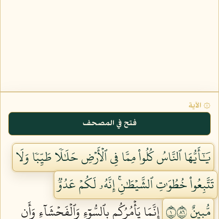
۞ الآية
فتح في المصحف
يَٰٓأَيُّهَا ٱلنَّاسُ كُلُواْ مِمَّا فِي ٱلۡأَرۡضِ حَلَٰلٗا طَيِّبٗا وَلَا
تَتَّبِعُواْ خُطُوَٰتِ ٱلشَّيۡطَٰنِۚ إِنَّهُۥ لَكُمۡ عَدُوّٞ
مُّبِينٌ ١٦٨
إِنَّمَا يَأۡمُرُكُم بِٱلسُّوٓءِ وَٱلۡفَحۡشَآءِ وَأَن