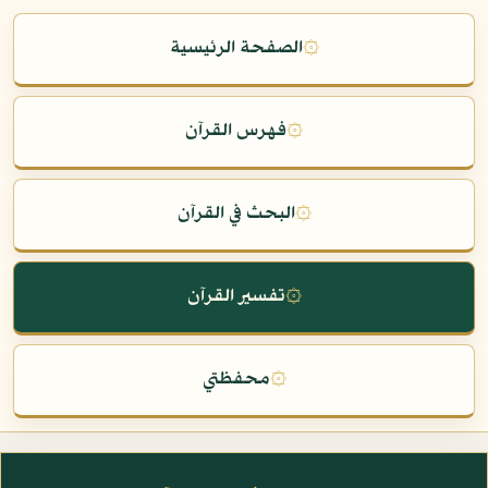
۞
الصفحة الرئيسية
۞
فهرس القرآن
۞
البحث في القرآن
۞
تفسير القرآن
۞
محفظتي