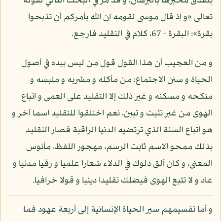
بصدق مخبرها بالبرهان، و قد مر في البحث التالي لقوله
تعالى «و إذ قال موسى لقومه إن الله يأمركم أن تذبحوا
بقرة»: البقرة - 67، كلام في التقليد فارجع.
و من العجيب أن هذا القول قول من ليس بيده في أصول
الحياة و سنن الاجتماع: من مأكله و مشربه و ملبسه و
منكحه و مسكنه و غير ذلك إلا التقليد على العمى و اتباع
الهوى من غير تثبت و تبين، نعم اختلقوا للتقليد اسما آخر و
هو اتباع السنة الذي ترتضيه الدنيا الراقية فصار التقليد
بذلك ممحو الاسم ثابت الرسم، مهجور اللفظ، مأنوس
المعنى، و كان ألق دلوك في الدلاء شعارا علميا و رقيا مدنيا و
عاد و لا تتبع الهوى فيضلك تقليدا دينيا و قولا خرافيا.
و أما تقسيمهم سير الحياة الإنسانية إلى أربعة عهود فما