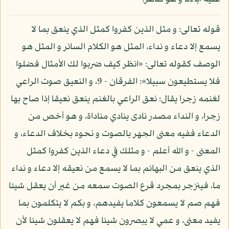
قوله تعالى: و مثل الذين كفروا كمثل الذي ينعق بما لا
يسمع إلا دعاء و نداء، المثل هو الكلام السائر و المثل هو
الوصف كقوله تعالى: «انظر كيف ضربوا لك الأمثال فضلوا
فلا يستطيعون سبيلا»: الفرقان - 9، و النعيق صوت الراعي
لغنمه زجرا يقال: نعق الراعي بالغنم ينعق نعيقا إذا صاح بها
زجرا، و النداء مصدر نادى ينادي مناداة، و هو أخص من
الدعاء ففيه معنى الجهر بالصوت و نحوه بخلاف الدعاء، و
المعنى - و الله أعلم - و مثلك في دعاء الذين كفروا كمثل
الذي ينعق من البهائم بما لا يسمع من نعيقه إلا دعاء و نداء
ما، فينزجر بمجرد قرع الصوت سمعه من غير أن يعقل شيئا
فهم صم لا يسمعون كلاما يفيدهم، و بكم لا يتكلمون بما
يفيد معنى، و عمي لا يبصرون شيئا فهم لا يعقلون شيئا لأن