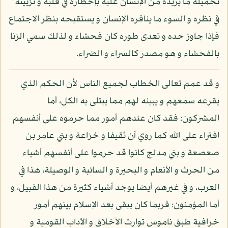
تحميله ما يريده من الإنسان عليه بإخطاره في قلبه و تزيينه
في نظره و السوء ما ينافره الإنسان و يستقبحه بنظر الاجتماع
فإذا جاوز حده و تعدى طوره كان فحشاء و لذلك سمي الزنا
بالفحشاء و هو مصدر كالسراء و الضراء.
و قد عمم تعالى الخطاب لجميع الناس لأن الحكم الذي
يقرعه سمعهم و يبينه لهم مما يبتلى به الكل، أما
المشركون: فقد كان عندهم أمور مما حرموه على أنفسهم
افتراء على الله كما روي أن ثقيفا و خزاعة و بني عامر بن
صعصعة و بني مدلج كانوا قد حرموا على أنفسهم أشياء
من الحرث و الأنعام و البحيرة و السائبة و الوصيلة، هذا في
العرب، و في غيرهم أيضا يوجد أشياء كثيرة من هذا القبيل، و
أما المؤمنون: فربما كان يبقى بعد الإسلام بينهم أمور
خرافية طبق ناموس توارث الأخلاق و الآداب القومية و