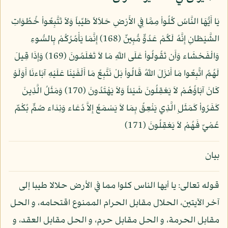
يَا أَيُّهَا النَّاسُ كُلُواْ مِمَّا فِي الأَرْضِ حَلاَلاً طَيِّباً وَلاَ تَتَّبِعُواْ خُطُوَاتِ
الشَّيْطَانِ إِنَّهُ لَكُمْ عَدُوٌّ مُّبِينٌ (168) إِنَّمَا يَأْمُرُكُمْ بِالسُّوءِ
وَالْفَحْشَاء وَأَن تَقُولُواْ عَلَى اللّهِ مَا لاَ تَعْلَمُونَ (169) وَإِذَا قِيلَ
لَهُمُ اتَّبِعُوا مَا أَنزَلَ اللّهُ قَالُواْ بَلْ نَتَّبِعُ مَا أَلْفَيْنَا عَلَيْهِ آبَاءنَا أَوَلَوْ
كَانَ آبَاؤُهُمْ لاَ يَعْقِلُونَ شَيْئاً وَلاَ يَهْتَدُونَ (170) وَمَثَلُ الَّذِينَ
كَفَرُواْ كَمَثَلِ الَّذِي يَنْعِقُ بِمَا لاَ يَسْمَعُ إِلاَّ دُعَاء وَنِدَاء صُمٌّ بُكْمٌ
عُمْيٌ فَهُمْ لاَ يَعْقِلُونَ (171)
بيان
قوله تعالى: يا أيها الناس كلوا مما في الأرض حلالا طيبا إلى
آخر الآيتين، الحلال مقابل الحرام الممنوع اقتحامه، و الحل
مقابل الحرمة، و الحل مقابل حرم، و الحل مقابل العقد، و