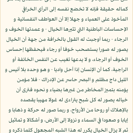
كماله حقيقة فإنه لا تخضع نفسه إلى الرأي الخرافي
المأخوذ على العمياء و جهلا إلا أن العواطف النفسانية و
الإحساسات الباطنية التي تثيرها الخيال - و عمدتها الخوف و
الرجاء - ربما أوجبت له القول بالخرافة من جهة أن الخيال
يصور له صورا يستصحب خوفا أو رجاء فيحفظها إحساس
الخوف أو الرجاء، و لا يدعها تغيب عن النفس الخائفة أو
الراجية، كما أن الإنسان إذا أحل واديا - و هو وحده بلا أنيس و
الليل داج مظلم و البصر حاسر عن الإدراك - فلا مؤمن
يؤمنه بتميز المخاطر من غيرها بضياء و نحوه فترى أن
خياله يصور له كل شبح يتراءى له غولا مهيبا يقصده
بالإهلاك أو روحا من الأرواح، و ربما صور له حركة و ذهابا و
إيابا و صعودا في السماء و نزولا إلى الأرض، و أشكالا و تماثيل
ثم لا يزال الخيال يكرر له هذا الشبه المجعول كلما ذكره و