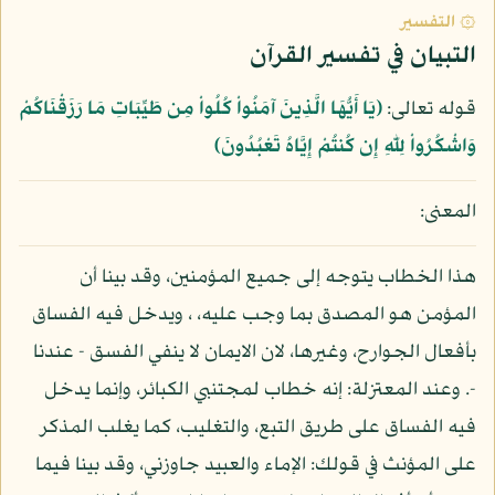
۞ التفسير
التبيان في تفسير القرآن
قوله تعالى:
﴿يَا أَيُّهَا الَّذِينَ آمَنُواْ كُلُواْ مِن طَيِّبَاتِ مَا رَزَقْنَاكُمْ
وَاشْكُرُواْ لِلّهِ إِن كُنتُمْ إِيَّاهُ تَعْبُدُونَ﴾
المعنى:
هذا الخطاب يتوجه إلى جميع المؤمنين، وقد بينا أن
المؤمن هو المصدق بما وجب عليه، ، ويدخل فيه الفساق
بأفعال الجوارح، وغيرها، لان الايمان لا ينفي الفسق - عندنا
-. وعند المعتزلة: إنه خطاب لمجتنبي الكبائر، وإنما يدخل
فيه الفساق على طريق التبع، والتغليب، كما يغلب المذكر
على المؤنث في قولك: الإماء والعبيد جاوزني، وقد بينا فيما