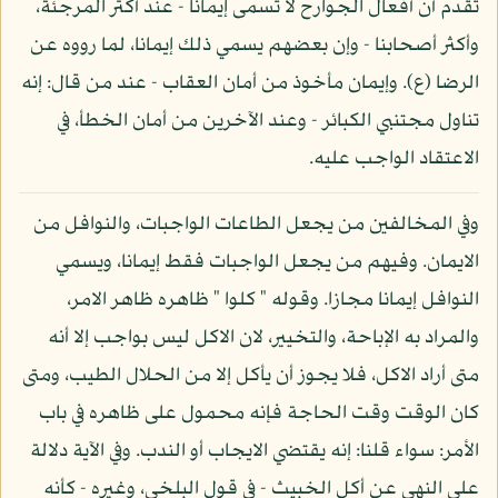
تقدم أن أفعال الجوارح لا تسمى إيمانا - عند أكثر المرجئة،
وأكثر أصحابنا - وإن بعضهم يسمي ذلك إيمانا، لما رووه عن
الرضا (ع). وإيمان مأخوذ من أمان العقاب - عند من قال: إنه
تناول مجتنبي الكبائر - وعند الآخرين من أمان الخطأ، في
الاعتقاد الواجب عليه.
وفي المخالفين من يجعل الطاعات الواجبات، والنوافل من
الايمان. وفيهم من يجعل الواجبات فقط إيمانا، ويسمي
النوافل إيمانا مجازا. وقوله " كلوا " ظاهره ظاهر الامر،
والمراد به الإباحة، والتخيير، لان الاكل ليس بواجب إلا أنه
متى أراد الاكل، فلا يجوز أن يأكل إلا من الحلال الطيب، ومتى
كان الوقت وقت الحاجة فإنه محمول على ظاهره في باب
الأمر: سواء قلنا: إنه يقتضي الايجاب أو الندب. وفي الآية دلالة
على النهي عن أكل الخبيث - في قول البلخي، وغيره - كأنه