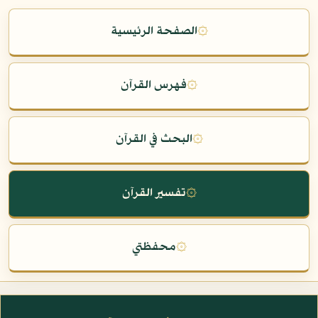
۞
الصفحة الرئيسية
۞
فهرس القرآن
۞
البحث في القرآن
۞
تفسير القرآن
۞
محفظتي