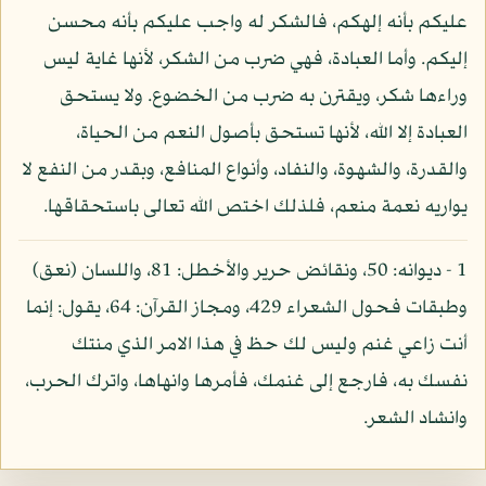
عليكم بأنه إلهكم، فالشكر له واجب عليكم بأنه محسن
إليكم. وأما العبادة، فهي ضرب من الشكر، لأنها غاية ليس
وراءها شكر، ويقترن به ضرب من الخضوع. ولا يستحق
العبادة إلا الله، لأنها تستحق بأصول النعم من الحياة،
والقدرة، والشهوة، والنفاد، وأنواع المنافع، وبقدر من النفع لا
يواريه نعمة منعم، فلذلك اختص الله تعالى باستحقاقها.
1 - ديوانه: 50، ونقائض حرير والأخطل: 81، واللسان (نعق)
وطبقات فحول الشعراء 429، ومجاز القرآن: 64، يقول: إنما
أنت زاعي غنم وليس لك حظ في هذا الامر الذي منتك
نفسك به، فارجع إلى غنمك، فأمرها وانهاها، واترك الحرب،
وانشاد الشعر.