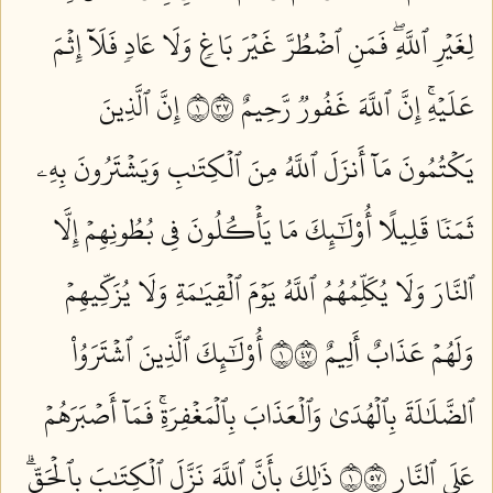
لِغَيۡرِ ٱللَّهِۖ فَمَنِ ٱضۡطُرَّ غَيۡرَ بَاغٖ وَلَا عَادٖ فَلَآ إِثۡمَ
عَلَيۡهِۚ إِنَّ ٱللَّهَ غَفُورٞ رَّحِيمٌ ١٧٣
إِنَّ ٱلَّذِينَ
يَكۡتُمُونَ مَآ أَنزَلَ ٱللَّهُ مِنَ ٱلۡكِتَٰبِ وَيَشۡتَرُونَ بِهِۦ
ثَمَنٗا قَلِيلًا أُوْلَٰٓئِكَ مَا يَأۡكُلُونَ فِي بُطُونِهِمۡ إِلَّا
ٱلنَّارَ وَلَا يُكَلِّمُهُمُ ٱللَّهُ يَوۡمَ ٱلۡقِيَٰمَةِ وَلَا يُزَكِّيهِمۡ
وَلَهُمۡ عَذَابٌ أَلِيمٌ ١٧٤
أُوْلَٰٓئِكَ ٱلَّذِينَ ٱشۡتَرَوُاْ
ٱلضَّلَٰلَةَ بِٱلۡهُدَىٰ وَٱلۡعَذَابَ بِٱلۡمَغۡفِرَةِۚ فَمَآ أَصۡبَرَهُمۡ
عَلَى ٱلنَّارِ ١٧٥
ذَٰلِكَ بِأَنَّ ٱللَّهَ نَزَّلَ ٱلۡكِتَٰبَ بِٱلۡحَقِّۗ