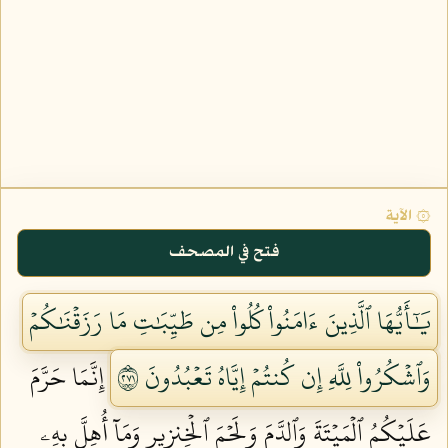
۞ الآية
فتح في المصحف
يَٰٓأَيُّهَا ٱلَّذِينَ ءَامَنُواْ كُلُواْ مِن طَيِّبَٰتِ مَا رَزَقۡنَٰكُمۡ
وَٱشۡكُرُواْ لِلَّهِ إِن كُنتُمۡ إِيَّاهُ تَعۡبُدُونَ ١٧٢
إِنَّمَا حَرَّمَ
عَلَيۡكُمُ ٱلۡمَيۡتَةَ وَٱلدَّمَ وَلَحۡمَ ٱلۡخِنزِيرِ وَمَآ أُهِلَّ بِهِۦ