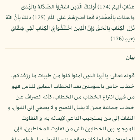
عَذَابٌ أَلِيمٌ (174) أُولَئِكَ الَّذِينَ اشْتَرَوُاْ الضَّلاَلَةَ بِالْهُدَى
وَالْعَذَابَ بِالْمَغْفِرَةِ فَمَآ أَصْبَرَهُمْ عَلَى النَّارِ (175) ذَلِكَ بِأَنَّ اللّهَ
نَزَّلَ الْكِتَابَ بِالْحَقِّ وَإِنَّ الَّذِينَ اخْتَلَفُواْ فِي الْكِتَابِ لَفِي شِقَاقٍ
بَعِيدٍ (176)
بيان
قوله تعالى: يا أيها الذين آمنوا كلوا من طيبات ما رزقناكم،
خطاب خاص بالمؤمنين بعد الخطاب السابق للناس فهو
من قبيل انتزاع الخطاب من الخطاب، كأنه انصراف عن
خطاب جماعة ممن لا يقبل النصح و لا يصغي إلى القول، و
التفات إلى من يستجيب الداعي لإيمانه به، و التفاوت
الموجود بين الخطابين ناش من تفاوت المخاطبين، فإن
المؤمنين بالله لما كان يتوقع منهم القبول بدل قوله: ما في