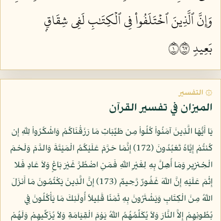
وَإِنَّ ٱلَّذِينَ ٱخۡتَلَفُواْ فِي ٱلۡكِتَٰبِ لَفِي شِقَاقِۭ
بَعِيدٖ ١٧٦
۞ التفسير
الميزان في تفسير القرآن
يَا أَيُّهَا الَّذِينَ آمَنُواْ كُلُواْ مِن طَيِّبَاتِ مَا رَزَقْنَاكُمْ وَاشْكُرُواْ لِلّهِ إِن
كُنتُمْ إِيَّاهُ تَعْبُدُونَ (172) إِنَّمَا حَرَّمَ عَلَيْكُمُ الْمَيْتَةَ وَالدَّمَ وَلَحْمَ
الْخِنزِيرِ وَمَا أُهِلَّ بِهِ لِغَيْرِ اللّهِ فَمَنِ اضْطُرَّ غَيْرَ بَاغٍ وَلاَ عَادٍ فَلا
إِثْمَ عَلَيْهِ إِنَّ اللّهَ غَفُورٌ رَّحِيمٌ (173) إِنَّ الَّذِينَ يَكْتُمُونَ مَا أَنزَلَ
اللّهُ مِنَ الْكِتَابِ وَيَشْتَرُونَ بِهِ ثَمَنًا قَلِيلاً أُولَئِكَ مَا يَأْكُلُونَ فِي
بُطُونِهِمْ إِلاَّ النَّارَ وَلاَ يُكَلِّمُهُمُ اللّهُ يَوْمَ الْقِيَامَةِ وَلاَ يُزَكِّيهِمْ وَلَهُمْ