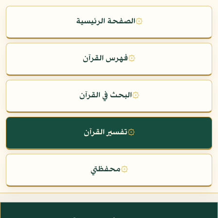
۞
الصفحة الرئيسية
۞
فهرس القرآن
۞
البحث في القرآن
۞
تفسير القرآن
۞
محفظتي