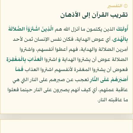
۞ التفسير
تقريب القرآن إلى الأذهان
أُولَئِكَ
الذين يكتمون ما أنزل الله هم
الَّذِينَ اشْتَرَوُاْ الضَّلاَلَةَ
بِالْهُدَى
، أي عوض الهداية، فكان نفس الإنسان ثمن لأحد
أمرين الضلالة والهداية، فهم أعطوا أنفسهم، واشتروا
الضلالة عوض أن يشتروا الهداية
وَ
اشتروا
الْعَذَابَ بِالْمَغْفِرَةِ
فعوض أن يشتروا المغفرة لأنفسهم اشتروا العذاب
فَمَآ
أَصْبَرَهُمْ عَلَى النَّارِ
تعجب عن صبرهم على النار التي هي
عاقبة عملهم، أي كيف أنهم يصبرون على النار حينما فعلوا
ما عاقبته النار.