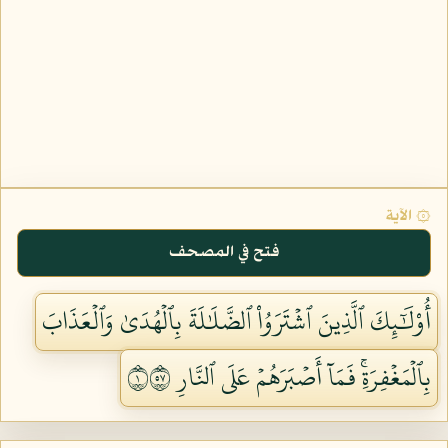
۞ الآية
فتح في المصحف
أُوْلَٰٓئِكَ ٱلَّذِينَ ٱشۡتَرَوُاْ ٱلضَّلَٰلَةَ بِٱلۡهُدَىٰ وَٱلۡعَذَابَ
بِٱلۡمَغۡفِرَةِۚ فَمَآ أَصۡبَرَهُمۡ عَلَى ٱلنَّارِ ١٧٥