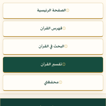
۞
الصفحة الرئيسية
۞
فهرس القرآن
۞
البحث في القرآن
۞
تفسير القرآن
۞
محفظتي