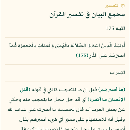
۞ التفسير
مجمع البيان في تفسير القرآن
الآيـة 175
أُولَئِكَ الَّذِينَ اشْتَرَوُاْ الضَّلاَلَةَ بِالْهُدَى وَالْعَذَابَ بِالْمَغْفِرَةِ فَمَآ
أَصْبَرَهُمْ عَلَى النَّارِ
﴿175﴾
الإعراب
﴿ما أصبرهم﴾
قيل إن ما للتعجب كالتي في قوله
﴿قتل
الإنسان ما أكفره﴾
أي قد حل محل ما يتعجب منه وحكي
عن بعض العرب أنه قال لخصمه ما أصبرك على عذاب الله
وقيل أنه للاستفهام على معنى أي شيء أصبرهم يقال
أصبرت السبع أو الرجل ونحوه إذا نصبته لما يكره قال