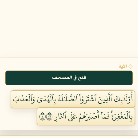
۞ الآية
فتح في المصحف
أُوْلَٰٓئِكَ ٱلَّذِينَ ٱشۡتَرَوُاْ ٱلضَّلَٰلَةَ بِٱلۡهُدَىٰ وَٱلۡعَذَابَ
بِٱلۡمَغۡفِرَةِۚ فَمَآ أَصۡبَرَهُمۡ عَلَى ٱلنَّارِ ١٧٥