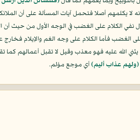
بالتوبيخ وبما يغمهم كما قال
﴿فلنسألن الذين أرسل إ
ه لا يكلمهم أصلا فتحمل آيات المسألة على أن الملائكة
دل نفي الكلام على الغضب في الوجه الأول من حيث أن ال
لى الغضب فأما الكلام على وجه الغم والإيلام فخارج 
يثني الله عليه فهو معذب وقيل لا تقبل أعمالهم كما تقب
﴿ولهم عذاب أليم﴾
أي موجع مؤلم.