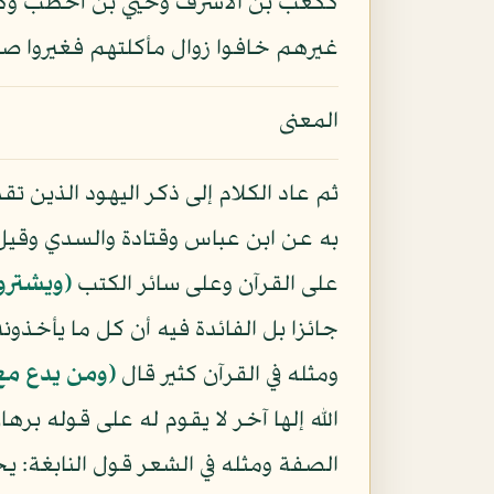
ككعب بن الأشرف وحيي بن أخطب وكعب
غيرهم خافوا زوال مأكلتهم فغيروا صفته
المعنى
ثم عاد الكلام إلى ذكر اليهود الذين ت
به عن ابن عباس وقتادة والسدي وقيل 
على القرآن وعلى سائر الكتب
﴿ويشترون
جائزا بل الفائدة فيه أن كل ما يأخذ
ومثله في القرآن كثير قال
﴿ومن يدع مع ا
الله إلها آخر لا يقوم له على قوله بره
الصفة ومثله في الشعر قول النابغة: 