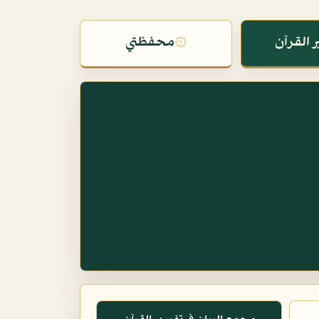
 القرآن
۞
محفظتي