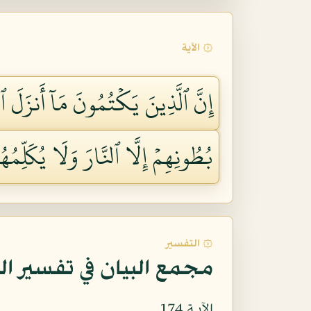
۞ الآية
إِنَّ ٱلَّذِينَ يَكۡتُمُونَ مَآ أَنزَلَ
بُطُونِهِمۡ إِلَّا ٱلنَّارَ وَلَا يُكَلِّمُهُ
۞ التفسير
مجمع البيان في تفسير ال
الآيـة 174