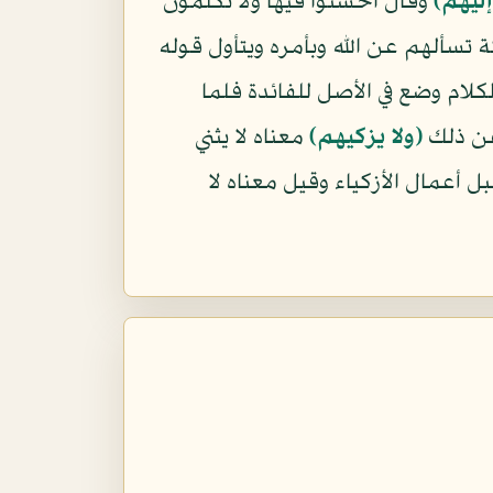
ليهم﴾
وقال اخسئوا فيها ولا تكلمون
 تسألهم عن الله وبأمره ويتأول قوله
كلام وضع في الأصل للفائدة فلما
عن ذلك
﴿ولا يزكيهم﴾
معناه لا يثني
ل أعمال الأزكياء وقيل معناه لا