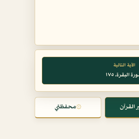
الآية التالية
ة البقرة، ١٧٥
 القرآن
۞
محفظتي