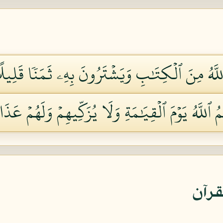
 ٱللَّهُ مِنَ ٱلۡكِتَٰبِ وَيَشۡتَرُونَ بِهِۦ ثَمَنٗا قَلِي
مُ ٱللَّهُ يَوۡمَ ٱلۡقِيَٰمَةِ وَلَا يُزَكِّيهِمۡ وَلَهُمۡ عَذَابٌ
قرآن