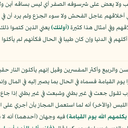
وصب ولا يعض على شرسوفه الصفر أي ليس بساقه أين و
 أخلاقهم عاجل الفحش ولا سوء الجزع ولم يرد أن في 
م وفي أمثال هذا كثيرة
﴿أولئك﴾
يعني الذين كتموا ذلك
كلهم في الدنيا وإن كان طيبا في الحال فكأنهم لم يأكلوا إلا
 والربيع وأكثر المفسرين وقيل إنهم يأكلون النار حق
 يوم القيامة فسماه في الحال بما يصير إليه في المال وإن
لعرب تقول جعت في غير بطني وشبعت في غير بطني إذا
لبس (والآخر) أنه لما استعمل المجاز بأن أجري على ا
 يكلمهم الله يوم القيامة﴾
فيه وجهان (أحدهما) أنه لا 