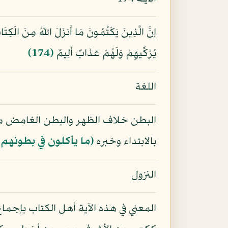
إِنَّ الَّذِينَ يَكْتُمُونَ مَا أَنزَلَ اللّهُ مِنَ الْكِتَابِ
يُزَكِّيهِمْ وَلَهُمْ عَذَابٌ أَلِيمٌ
﴿174﴾
اللغة
البطن خلاف الظهر والبطن الغامض من
بالابتداء وخبره
﴿ما يأكلون في بطونهم إل
النزول
المعني في هذه الآية أهل الكتاب بإجم