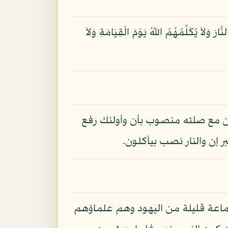
ارَ وَلاَ يُكَلِّمُهُمُ اللّهُ يَوْمَ الْقِيَامَةِ وَلاَ
ن مع صلته منصوب بأن وأولئك رفع
 إن والنار نصب بيأكلون.
جماعة قليلة من اليهود وهم علماؤهم