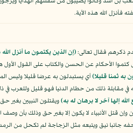
 بن أسد وكانوا يصيبون من سفلتهم الهدايا ويرجون 
 فأنزل الله هذه الآية.
قدم ذكرهم فقال تعالى:
﴿إن الذين يكتمون ما أنزل الله 
كتموا الأحكام عن الحسن والكتاب على القول الأول هو 
 به ثمنا قليلا﴾
أي يستبدلون به عرضا قليلا وليس المراد
ونه في مقابلة ذلك من حطام الدنيا فهو قليل وللعرب ف
لله إلها آخر لا برهان له به﴾
ويقتلون النبيين بغير حق 
ان وإن قتل الأنبياء لا يكون إلا بغير حق وذلك بأن وصف 
يحفه جانبا نيق ويتبعه مثل الزجاجة لم تكحل من الرم