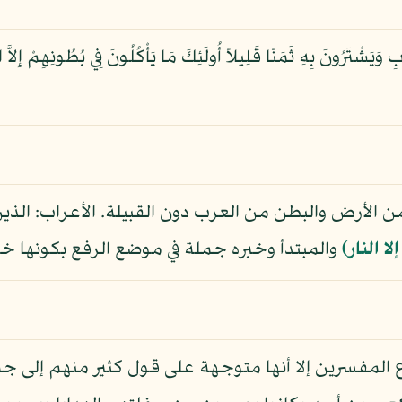
 وَيَشْتَرُونَ بِهِ ثَمَنًا قَلِيلاً أُولَئِكَ مَا يَأْكُلُونَ فِي بُطُونِهِمْ إِلاَّ النَّ
 الأرض والبطن من العرب دون القبيلة. الأعراب: الذي
ا النار﴾
والمبتدأ وخبره جملة في موضع الرفع بكونها خبر
اع المفسرين إلا أنها متوجهة على قول كثير منهم إلى 