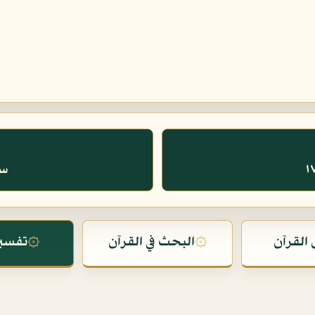
سور
القرآن
۞
البحث في القرآن
۞
تفسير