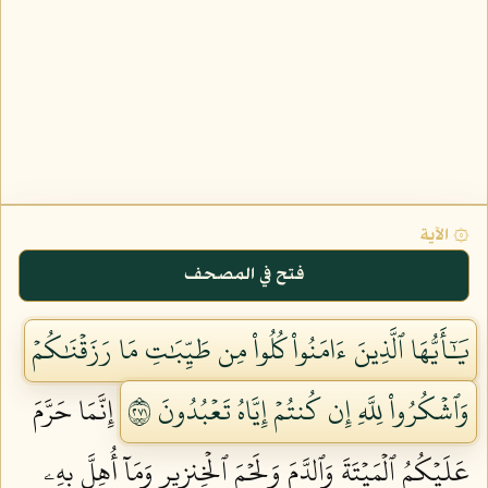
۞ الآية
فتح في المصحف
يَٰٓأَيُّهَا ٱلَّذِينَ ءَامَنُواْ كُلُواْ مِن طَيِّبَٰتِ مَا رَزَقۡنَٰكُمۡ
وَٱشۡكُرُواْ لِلَّهِ إِن كُنتُمۡ إِيَّاهُ تَعۡبُدُونَ ١٧٢
إِنَّمَا حَرَّمَ
عَلَيۡكُمُ ٱلۡمَيۡتَةَ وَٱلدَّمَ وَلَحۡمَ ٱلۡخِنزِيرِ وَمَآ أُهِلَّ بِهِۦ