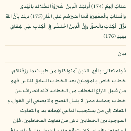
عَذَابٌ أَلِيمٌ (174) أُولَئِكَ الَّذِينَ اشْتَرَوُاْ الضَّلاَلَةَ بِالْهُدَى
وَالْعَذَابَ بِالْمَغْفِرَةِ فَمَآ أَصْبَرَهُمْ عَلَى النَّارِ (175) ذَلِكَ بِأَنَّ اللّهَ
نَزَّلَ الْكِتَابَ بِالْحَقِّ وَإِنَّ الَّذِينَ اخْتَلَفُواْ فِي الْكِتَابِ لَفِي شِقَاقٍ
بَعِيدٍ (176)
بيان
قوله تعالى: يا أيها الذين آمنوا كلوا من طيبات ما رزقناكم،
خطاب خاص بالمؤمنين بعد الخطاب السابق للناس فهو
من قبيل انتزاع الخطاب من الخطاب، كأنه انصراف عن
خطاب جماعة ممن لا يقبل النصح و لا يصغي إلى القول، و
التفات إلى من يستجيب الداعي لإيمانه به، و التفاوت
الموجود بين الخطابين ناش من تفاوت المخاطبين، فإن
المؤمنين بالله لما كان يتوقع منهم القبول بدل قوله: ما في