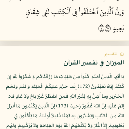
وَإِنَّ ٱلَّذِينَ ٱخۡتَلَفُواْ فِي ٱلۡكِتَٰبِ لَفِي شِقَاقِۭ
بَعِيدٖ ١٧٦
۞ التفسير
الميزان في تفسير القرآن
يَا أَيُّهَا الَّذِينَ آمَنُواْ كُلُواْ مِن طَيِّبَاتِ مَا رَزَقْنَاكُمْ وَاشْكُرُواْ لِلّهِ إِن
كُنتُمْ إِيَّاهُ تَعْبُدُونَ (172) إِنَّمَا حَرَّمَ عَلَيْكُمُ الْمَيْتَةَ وَالدَّمَ وَلَحْمَ
الْخِنزِيرِ وَمَا أُهِلَّ بِهِ لِغَيْرِ اللّهِ فَمَنِ اضْطُرَّ غَيْرَ بَاغٍ وَلاَ عَادٍ فَلا
إِثْمَ عَلَيْهِ إِنَّ اللّهَ غَفُورٌ رَّحِيمٌ (173) إِنَّ الَّذِينَ يَكْتُمُونَ مَا أَنزَلَ
اللّهُ مِنَ الْكِتَابِ وَيَشْتَرُونَ بِهِ ثَمَنًا قَلِيلاً أُولَئِكَ مَا يَأْكُلُونَ فِي
بُطُونِهِمْ إِلاَّ النَّارَ وَلاَ يُكَلِّمُهُمُ اللّهُ يَوْمَ الْقِيَامَةِ وَلاَ يُزَكِّيهِمْ وَلَهُمْ