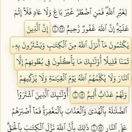
لِغَيۡرِ ٱللَّهِۖ فَمَنِ ٱضۡطُرَّ غَيۡرَ بَاغٖ وَلَا عَادٖ فَلَآ إِثۡمَ
عَلَيۡهِۚ إِنَّ ٱللَّهَ غَفُورٞ رَّحِيمٌ ١٧٣
إِنَّ ٱلَّذِينَ
يَكۡتُمُونَ مَآ أَنزَلَ ٱللَّهُ مِنَ ٱلۡكِتَٰبِ وَيَشۡتَرُونَ بِهِۦ
ثَمَنٗا قَلِيلًا أُوْلَٰٓئِكَ مَا يَأۡكُلُونَ فِي بُطُونِهِمۡ إِلَّا
ٱلنَّارَ وَلَا يُكَلِّمُهُمُ ٱللَّهُ يَوۡمَ ٱلۡقِيَٰمَةِ وَلَا يُزَكِّيهِمۡ
وَلَهُمۡ عَذَابٌ أَلِيمٌ ١٧٤
أُوْلَٰٓئِكَ ٱلَّذِينَ ٱشۡتَرَوُاْ
ٱلضَّلَٰلَةَ بِٱلۡهُدَىٰ وَٱلۡعَذَابَ بِٱلۡمَغۡفِرَةِۚ فَمَآ أَصۡبَرَهُمۡ
عَلَى ٱلنَّارِ ١٧٥
ذَٰلِكَ بِأَنَّ ٱللَّهَ نَزَّلَ ٱلۡكِتَٰبَ بِٱلۡحَقِّۗ