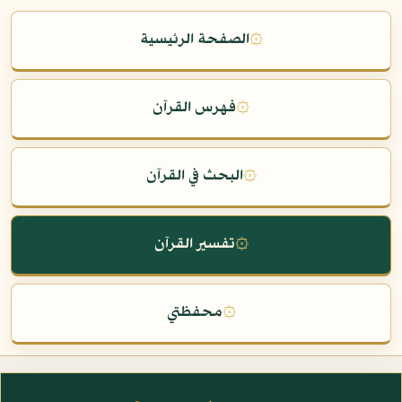
۞
الصفحة الرئيسية
۞
فهرس القرآن
۞
البحث في القرآن
۞
تفسير القرآن
۞
محفظتي