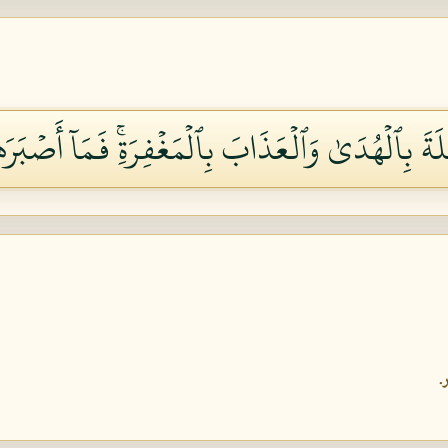
َةَ بِٱلۡهُدَىٰ وَٱلۡعَذَابَ بِٱلۡمَغۡفِرَةِۚ فَمَآ أَصۡبَرَهُم
.