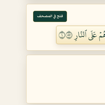
فتح في المصحف
ۡ عَلَى ٱلنَّارِ ١٧٥