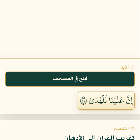
۞ الآية
فتح في المصحف
إِنَّ عَلَيۡنَا لَلۡهُدَىٰ ١٢
۞ التفسير
تقريب القرآن إلى الأذهان