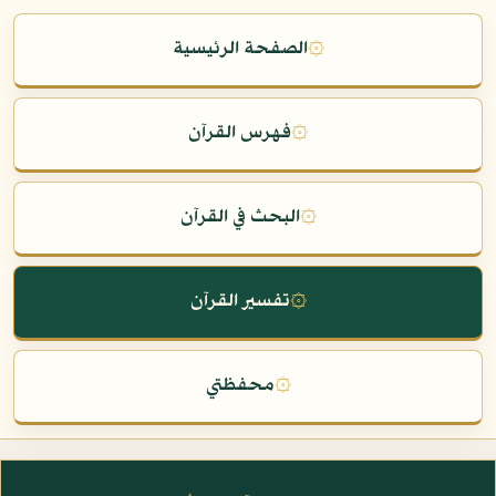
۞
الصفحة الرئيسية
۞
فهرس القرآن
۞
البحث في القرآن
۞
تفسير القرآن
۞
محفظتي