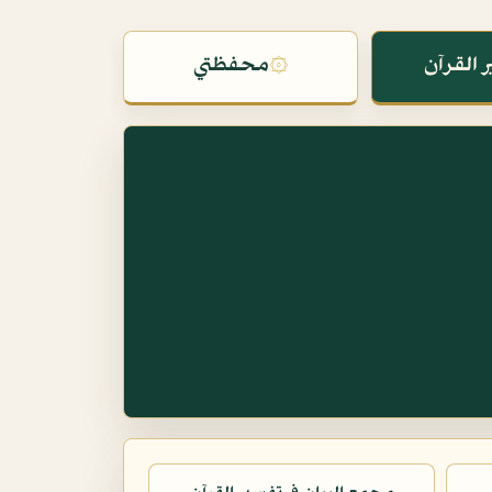
 القرآن
۞
محفظتي