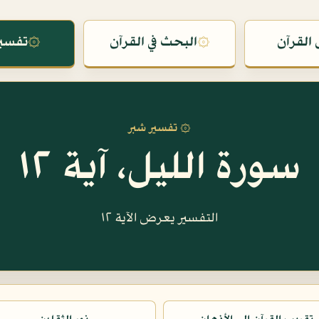
القرآن
۞
البحث في القرآن
۞
تفسير
۞ تفسير شبر
سورة الليل، آية ١٢
التفسير يعرض الآية ١٢