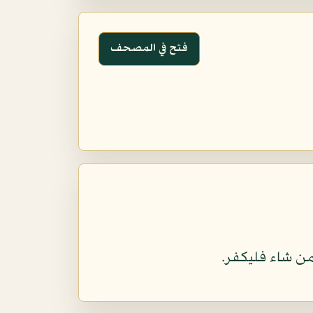
فتح في المصحف
ن شاء فليكفر.