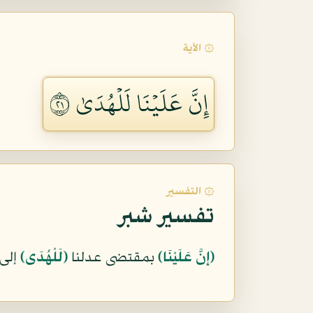
۞ الآية
إِنَّ عَلَيۡنَا لَلۡهُدَىٰ ١٢
۞ التفسير
تفسير شبر
﴿إِنَّ عَلَيْنَا﴾
بمقتضى عدلنا
﴿لَلْهُدَى﴾
إلى 