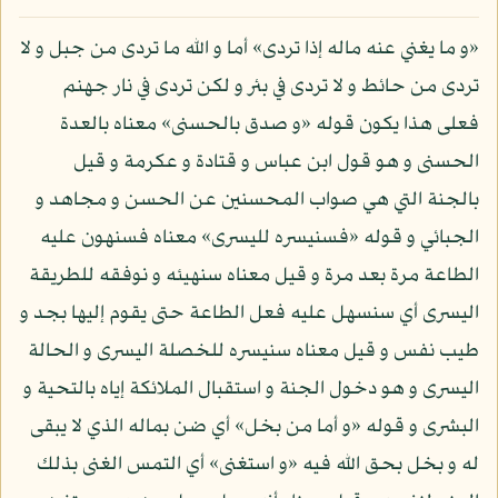
«و ما يغني عنه ماله إذا تردى» أما و الله ما تردى من جبل و لا
تردى من حائط و لا تردى في بئر و لكن تردى في نار جهنم
فعلى هذا يكون قوله «و صدق بالحسنى» معناه بالعدة
الحسنى و هو قول ابن عباس و قتادة و عكرمة و قيل
بالجنة التي هي صواب المحسنين عن الحسن و مجاهد و
الجبائي و قوله «فسنيسره لليسرى» معناه فسنهون عليه
الطاعة مرة بعد مرة و قيل معناه سنهيئه و نوفقه للطريقة
اليسرى أي سنسهل عليه فعل الطاعة حتى يقوم إليها بجد و
طيب نفس و قيل معناه سنيسره للخصلة اليسرى و الحالة
اليسرى و هو دخول الجنة و استقبال الملائكة إياه بالتحية و
البشرى و قوله «و أما من بخل» أي ضن بماله الذي لا يبقى
له و بخل بحق الله فيه «و استغنى» أي التمس الغنى بذلك