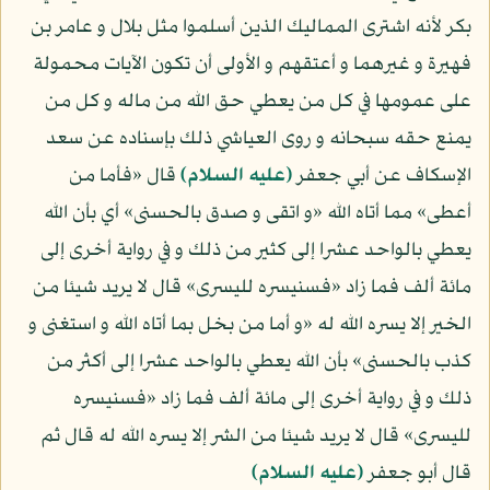
بكر لأنه اشترى المماليك الذين أسلموا مثل بلال و عامر بن
فهيرة و غيرهما و أعتقهم و الأولى أن تكون الآيات محمولة
على عمومها في كل من يعطي حق الله من ماله و كل من
يمنع حقه سبحانه و روى العياشي ذلك بإسناده عن سعد
الإسكاف عن أبي جعفر
(عليه السلام)
قال «فأما من
أعطى» مما أتاه الله «و اتقى و صدق بالحسنى» أي بأن الله
يعطي بالواحد عشرا إلى كثير من ذلك و في رواية أخرى إلى
مائة ألف فما زاد «فسنيسره لليسرى» قال لا يريد شيئا من
الخير إلا يسره الله له «و أما من بخل بما أتاه الله و استغنى و
كذب بالحسنى» بأن الله يعطي بالواحد عشرا إلى أكثر من
ذلك و في رواية أخرى إلى مائة ألف فما زاد «فسنيسره
لليسرى» قال لا يريد شيئا من الشر إلا يسره الله له قال ثم
قال أبو جعفر
(عليه السلام)