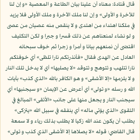
قال قتادة: معناه أن علينا بيان الطاعة و المعصية «و إن لنا
للآخرة و الأولى» و إن لنا ملك الآخرة و ملك الأولى فلا يزيد
في ملكنا اهتداء من اهتدى و لا ينقص منه عصيان من عصى
و لو نشاء لمنعناهم عن ذلك قسرا و جبرا و لكن التكليف
اقتضى أن نمنعهم بيانا و أمرا و زجرا ثم خوف سبحانه
العادل عن الهدى فقال «فأنذرتكم نارا تلظى» أي خوفتكم
نارا تتلهب و تتوهج و تتوقد «لا يصليها» أي لا يدخل تلك النار
و لا يلزمها «إلا الأشقى» و هو الكافر بالله «الذي كذب» بآيات
الله و رسله «و تولى» أي أعرض عن الإيمان «و سيجنبها» أي
سيجنب النار و يجعل منها على جانب «الأتقى» المبالغ في
التقوى «الذي يؤتي ماله» أي ينفقه في سبيل الله «يتزكى»
يطلب أن يكون عند الله زكيا لا يطلب بذلك رياء و لا سمعة
قال القاضي: قوله «لا يصلاها إلا الأشقى الذي كذب و تولى»