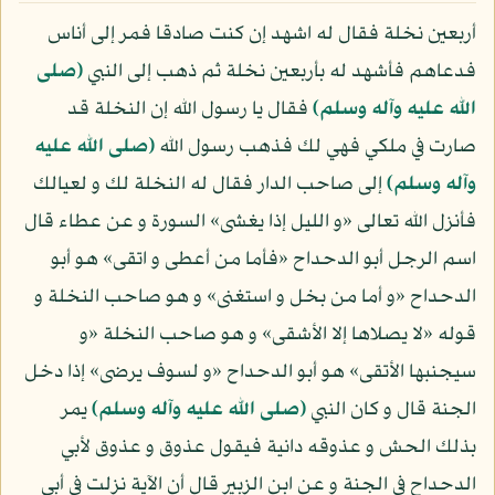
أربعين نخلة فقال له اشهد إن كنت صادقا فمر إلى أناس
فدعاهم فأشهد له بأربعين نخلة ثم ذهب إلى النبي
(صلى
الله عليه وآله وسلم)
فقال يا رسول الله إن النخلة قد
صارت في ملكي فهي لك فذهب رسول الله
(صلى الله عليه
وآله وسلم)
إلى صاحب الدار فقال له النخلة لك و لعيالك
فأنزل الله تعالى «و الليل إذا يغشى» السورة و عن عطاء قال
اسم الرجل أبو الدحداح «فأما من أعطى و اتقى» هو أبو
الدحداح «و أما من بخل و استغنى» و هو صاحب النخلة و
قوله «لا يصلاها إلا الأشقى» و هو صاحب النخلة «و
سيجنبها الأتقى» هو أبو الدحداح «و لسوف يرضى» إذا دخل
الجنة قال و كان النبي
(صلى الله عليه وآله وسلم)
يمر
بذلك الحش و عذوقه دانية فيقول عذوق و عذوق لأبي
الدحداح في الجنة و عن ابن الزبير قال أن الآية نزلت في أبي