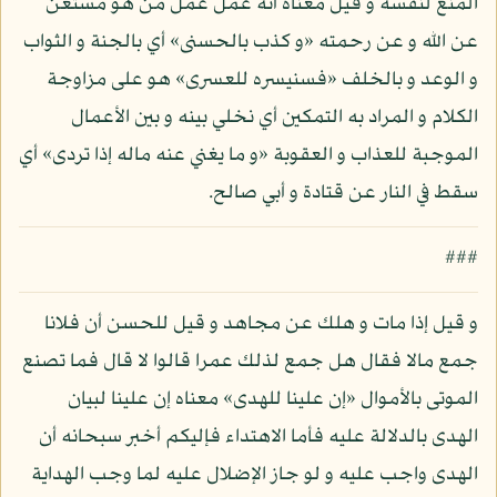
المنع لنفسه و قيل معناه أنه عمل عمل من هو مستغن
عن الله و عن رحمته «و كذب بالحسنى» أي بالجنة و الثواب
و الوعد و بالخلف «فسنيسره للعسرى» هو على مزاوجة
الكلام و المراد به التمكين أي نخلي بينه و بين الأعمال
الموجبة للعذاب و العقوبة «و ما يغني عنه ماله إذا تردى» أي
سقط في النار عن قتادة و أبي صالح.
###
و قيل إذا مات و هلك عن مجاهد و قيل للحسن أن فلانا
جمع مالا فقال هل جمع لذلك عمرا قالوا لا قال فما تصنع
الموتى بالأموال «إن علينا للهدى» معناه إن علينا لبيان
الهدى بالدلالة عليه فأما الاهتداء فإليكم أخبر سبحانه أن
الهدى واجب عليه و لو جاز الإضلال عليه لما وجب الهداية