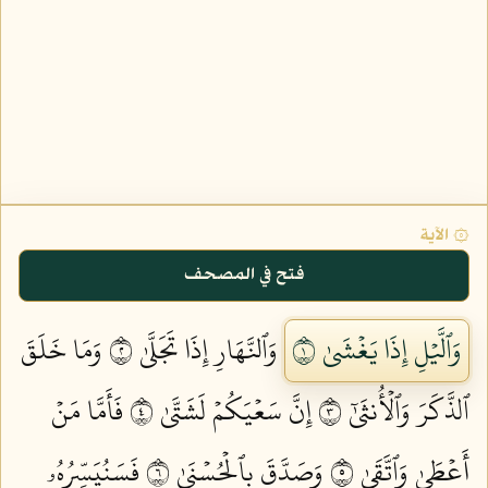
۞ الآية
فتح في المصحف
وَٱلَّيۡلِ إِذَا يَغۡشَىٰ ١
وَٱلنَّهَارِ إِذَا تَجَلَّىٰ ٢
وَمَا خَلَقَ
ٱلذَّكَرَ وَٱلۡأُنثَىٰٓ ٣
إِنَّ سَعۡيَكُمۡ لَشَتَّىٰ ٤
فَأَمَّا مَنۡ
أَعۡطَىٰ وَٱتَّقَىٰ ٥
وَصَدَّقَ بِٱلۡحُسۡنَىٰ ٦
فَسَنُيَسِّرُهُۥ