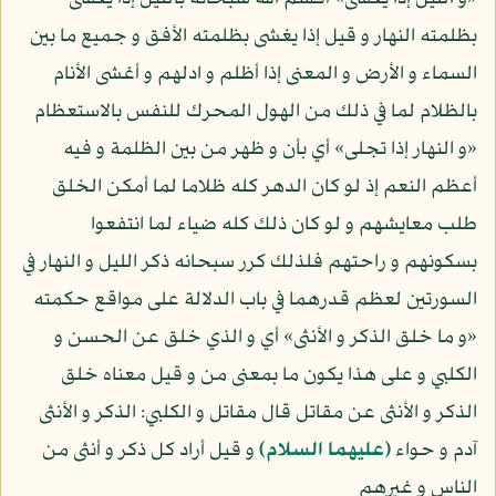
بظلمته النهار و قيل إذا يغشى بظلمته الأفق و جميع ما بين
السماء و الأرض و المعنى إذا أظلم و ادلهم و أغشى الأنام
بالظلام لما في ذلك من الهول المحرك للنفس بالاستعظام
«و النهار إذا تجلى» أي بأن و ظهر من بين الظلمة و فيه
أعظم النعم إذ لو كان الدهر كله ظلاما لما أمكن الخلق
طلب معايشهم و لو كان ذلك كله ضياء لما انتفعوا
بسكونهم و راحتهم فلذلك كرر سبحانه ذكر الليل و النهار في
السورتين لعظم قدرهما في باب الدلالة على مواقع حكمته
«و ما خلق الذكر و الأنثى» أي و الذي خلق عن الحسن و
الكلبي و على هذا يكون ما بمعنى من و قيل معناه خلق
الذكر و الأنثى عن مقاتل قال مقاتل و الكلبي: الذكر و الأنثى
آدم و حواء
(عليهما السلام)
و قيل أراد كل ذكر و أنثى من
الناس و غيرهم