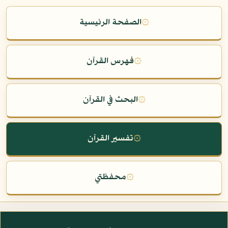
۞
الصفحة الرئيسية
۞
فهرس القرآن
۞
البحث في القرآن
۞
تفسير القرآن
۞
محفظتي