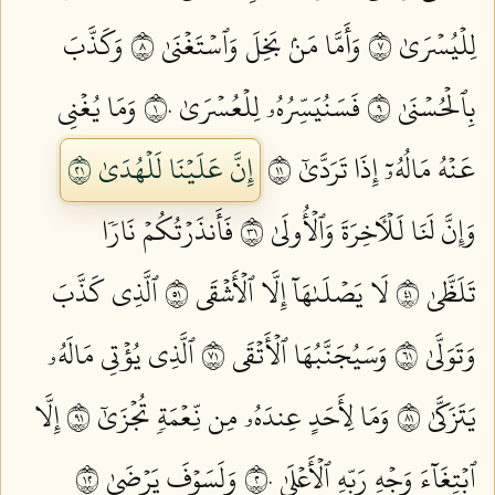
لِلۡيُسۡرَىٰ ٧
وَأَمَّا مَنۢ بَخِلَ وَٱسۡتَغۡنَىٰ ٨
وَكَذَّبَ
بِٱلۡحُسۡنَىٰ ٩
فَسَنُيَسِّرُهُۥ لِلۡعُسۡرَىٰ ١٠
وَمَا يُغۡنِي
عَنۡهُ مَالُهُۥٓ إِذَا تَرَدَّىٰٓ ١١
إِنَّ عَلَيۡنَا لَلۡهُدَىٰ ١٢
وَإِنَّ لَنَا لَلۡأٓخِرَةَ وَٱلۡأُولَىٰ ١٣
فَأَنذَرۡتُكُمۡ نَارٗا
تَلَظَّىٰ ١٤
لَا يَصۡلَىٰهَآ إِلَّا ٱلۡأَشۡقَى ١٥
ٱلَّذِي كَذَّبَ
وَتَوَلَّىٰ ١٦
وَسَيُجَنَّبُهَا ٱلۡأَتۡقَى ١٧
ٱلَّذِي يُؤۡتِي مَالَهُۥ
يَتَزَكَّىٰ ١٨
وَمَا لِأَحَدٍ عِندَهُۥ مِن نِّعۡمَةٖ تُجۡزَىٰٓ ١٩
إِلَّا
ٱبۡتِغَآءَ وَجۡهِ رَبِّهِ ٱلۡأَعۡلَىٰ ٢٠
وَلَسَوۡفَ يَرۡضَىٰ ٢١