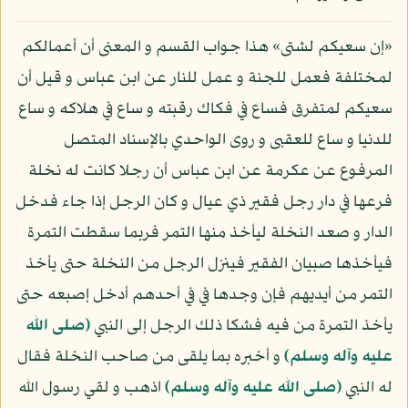
«إن سعيكم لشتى» هذا جواب القسم و المعنى أن أعمالكم
لمختلفة فعمل للجنة و عمل للنار عن ابن عباس و قيل أن
سعيكم لمتفرق فساع في فكاك رقبته و ساع في هلاكه و ساع
للدنيا و ساع للعقبى و روى الواحدي بالإسناد المتصل
المرفوع عن عكرمة عن ابن عباس أن رجلا كانت له نخلة
فرعها في دار رجل فقير ذي عيال و كان الرجل إذا جاء فدخل
الدار و صعد النخلة ليأخذ منها التمر فربما سقطت التمرة
فيأخذها صبيان الفقير فينزل الرجل من النخلة حتى يأخذ
التمر من أيديهم فإن وجدها في في أحدهم أدخل إصبعه حتى
يأخذ التمرة من فيه فشكا ذلك الرجل إلى النبي
(صلى الله
عليه وآله وسلم)
و أخبره بما يلقى من صاحب النخلة فقال
له النبي
(صلى الله عليه وآله وسلم)
اذهب و لقي رسول الله