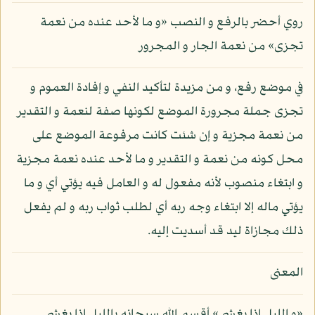
روي أحضر بالرفع و النصب «و ما لأحد عنده من نعمة
تجزى» من نعمة الجار و المجرور
في موضع رفع، و من مزيدة لتأكيد النفي و إفادة العموم و
تجزى جملة مجرورة الموضع لكونها صفة لنعمة و التقدير
من نعمة مجزية و إن شئت كانت مرفوعة الموضع على
محل كونه من نعمة و التقدير و ما لأحد عنده نعمة مجزية
و ابتغاء منصوب لأنه مفعول له و العامل فيه يؤتي أي و ما
يؤتي ماله إلا ابتغاء وجه ربه أي لطلب ثواب ربه و لم يفعل
ذلك مجازاة ليد قد أسديت إليه.
المعنى
«و الليل إذا يغشى» أقسم الله سبحانه بالليل إذا يغشى