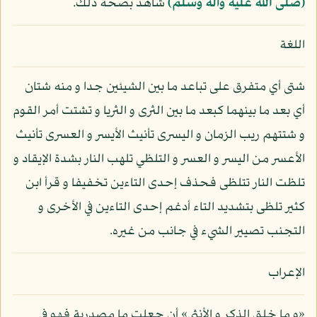
(صلى الله عليه وآله وسلم)
شاهد بصحة ذلك.
اللغة
شتى أي متفرق على تباعد ما بين الشيئين جدا و منه شتان
أي بعد ما بينهما كبعد ما بين الثرى و الثريا و تشتت أمر القوم
و شتتهم ريب الزمان و اليسرى تأنيث الأيسر و العسرى تأنيث
الأعسر من اليسر و العسر و التلظي تلهب النار بشدة الإيقاد و
تلظت النار تتلظى فحذف إحدى التاءين تخفيفا و قرأ ابن
كثير تلظى بتشديد التاء أدغم إحدى التاءين في الأخرى و
التجنب تصيير الشيء في جانب من غيره.
الإعراب
«و ما خلق الذكر و الأنثى» أن جعلت ما مصدرية فهو في