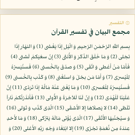
۞ التفسير
مجمع البيان في تفسير القرآن
بِسمِ اللّهِ الرّحْمَنِ الرّحِيمِ وَ الّيْلِ إِذَا يَغْشى (1) وَ النهَارِ إِذَا
تجَلى (2) وَ مَا خَلَقَ الذّكَرَ وَ الأُنثى (3) إِنّ سعْيَكمْ لَشتى (4)
فَأَمّا مَنْ أَعْطى وَ اتّقَى (5) وَ صدّقَ بِالحُْسنى (6) فَسنُيَسرُهُ
لِلْيُسرَى (7) وَ أَمّا مَن بخِلَ وَ استَغْنى (8) وَ كَذّب بِالحُْسنى (9)
فَسنُيَسرُهُ لِلْعُسرَى (10) وَ مَا يُغْنى عَنْهُ مَالُهُ إِذَا تَرَدّى (11) إِنّ
عَلَيْنَا لَلْهُدَى (12) وَ إِنّ لَنَا لَلاَخِرَةَ وَ الأُولى (13) فَأَنذَرْتُكمْ نَاراً
تَلَظى (14) لا يَصلَاهَا إِلا الأَشقَى (15) الّذِى كَذّب وَ تَوَلى (16)
وَ سيُجَنّبهَا الأَتْقَى (17) الّذِى يُؤْتى مَالَهُ يَتزَكى (18) وَ مَا لأَحَدٍ
عِندَهُ مِن نِّعْمَةٍ تجْزَى (19) إِلا ابْتِغَاءَ وَجْهِ رَبِّهِ الأَعْلى (20) وَ