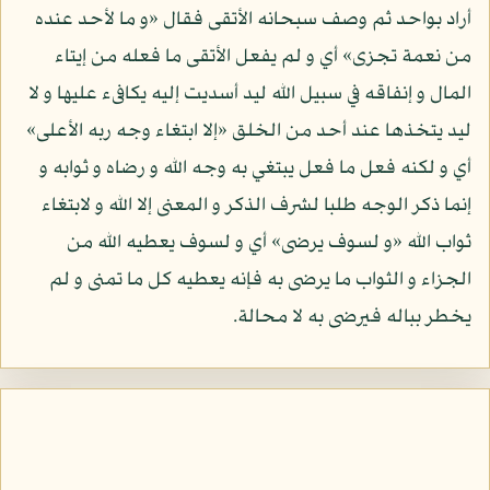
أراد بواحد ثم وصف سبحانه الأتقى فقال «و ما لأحد عنده
من نعمة تجزى» أي و لم يفعل الأتقى ما فعله من إيتاء
المال و إنفاقه في سبيل الله ليد أسديت إليه يكافىء عليها و لا
ليد يتخذها عند أحد من الخلق «إلا ابتغاء وجه ربه الأعلى»
أي و لكنه فعل ما فعل يبتغي به وجه الله و رضاه و ثوابه و
إنما ذكر الوجه طلبا لشرف الذكر و المعنى إلا الله و لابتغاء
ثواب الله «و لسوف يرضى» أي و لسوف يعطيه الله من
الجزاء و الثواب ما يرضى به فإنه يعطيه كل ما تمنى و لم
يخطر بباله فيرضى به لا محالة.