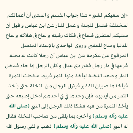
«إن سعيكم لشتى» هذا جواب القسم و المعنى أن أعمالكم
لمختلفة فعمل للجنة و عمل للنار عن ابن عباس و قيل أن
سعيكم لمتفرق فساع في فكاك رقبته و ساع في هلاكه و ساع
للدنيا و ساع للعقبى و روى الواحدي بالإسناد المتصل
المرفوع عن عكرمة عن ابن عباس أن رجلا كانت له نخلة
فرعها في دار رجل فقير ذي عيال و كان الرجل إذا جاء فدخل
الدار و صعد النخلة ليأخذ منها التمر فربما سقطت التمرة
فيأخذها صبيان الفقير فينزل الرجل من النخلة حتى يأخذ
التمر من أيديهم فإن وجدها في في أحدهم أدخل إصبعه حتى
يأخذ التمرة من فيه فشكا ذلك الرجل إلى النبي
(صلى الله
عليه وآله وسلم)
و أخبره بما يلقى من صاحب النخلة فقال
له النبي
(صلى الله عليه وآله وسلم)
اذهب و لقي رسول الله