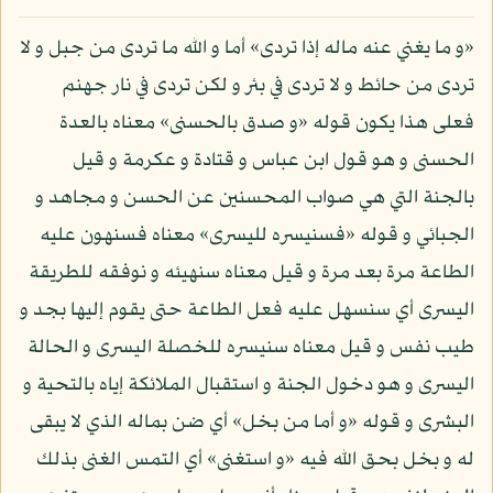
«و ما يغني عنه ماله إذا تردى» أما و الله ما تردى من جبل و لا
تردى من حائط و لا تردى في بئر و لكن تردى في نار جهنم
فعلى هذا يكون قوله «و صدق بالحسنى» معناه بالعدة
الحسنى و هو قول ابن عباس و قتادة و عكرمة و قيل
بالجنة التي هي صواب المحسنين عن الحسن و مجاهد و
الجبائي و قوله «فسنيسره لليسرى» معناه فسنهون عليه
الطاعة مرة بعد مرة و قيل معناه سنهيئه و نوفقه للطريقة
اليسرى أي سنسهل عليه فعل الطاعة حتى يقوم إليها بجد و
طيب نفس و قيل معناه سنيسره للخصلة اليسرى و الحالة
اليسرى و هو دخول الجنة و استقبال الملائكة إياه بالتحية و
البشرى و قوله «و أما من بخل» أي ضن بماله الذي لا يبقى
له و بخل بحق الله فيه «و استغنى» أي التمس الغنى بذلك