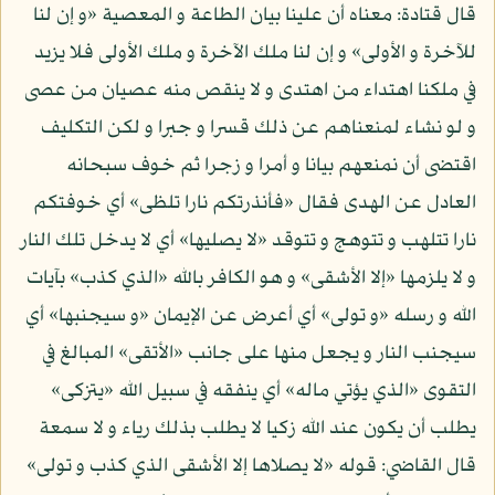
قال قتادة: معناه أن علينا بيان الطاعة و المعصية «و إن لنا
للآخرة و الأولى» و إن لنا ملك الآخرة و ملك الأولى فلا يزيد
في ملكنا اهتداء من اهتدى و لا ينقص منه عصيان من عصى
و لو نشاء لمنعناهم عن ذلك قسرا و جبرا و لكن التكليف
اقتضى أن نمنعهم بيانا و أمرا و زجرا ثم خوف سبحانه
العادل عن الهدى فقال «فأنذرتكم نارا تلظى» أي خوفتكم
نارا تتلهب و تتوهج و تتوقد «لا يصليها» أي لا يدخل تلك النار
و لا يلزمها «إلا الأشقى» و هو الكافر بالله «الذي كذب» بآيات
الله و رسله «و تولى» أي أعرض عن الإيمان «و سيجنبها» أي
سيجنب النار و يجعل منها على جانب «الأتقى» المبالغ في
التقوى «الذي يؤتي ماله» أي ينفقه في سبيل الله «يتزكى»
يطلب أن يكون عند الله زكيا لا يطلب بذلك رياء و لا سمعة
قال القاضي: قوله «لا يصلاها إلا الأشقى الذي كذب و تولى»