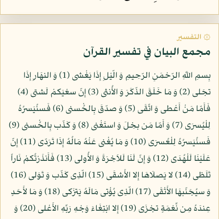
۞ التفسير
مجمع البيان في تفسير القرآن
بِسمِ اللّهِ الرّحْمَنِ الرّحِيمِ وَ الّيْلِ إِذَا يَغْشى (1) وَ النهَارِ إِذَا
تجَلى (2) وَ مَا خَلَقَ الذّكَرَ وَ الأُنثى (3) إِنّ سعْيَكمْ لَشتى (4)
فَأَمّا مَنْ أَعْطى وَ اتّقَى (5) وَ صدّقَ بِالحُْسنى (6) فَسنُيَسرُهُ
لِلْيُسرَى (7) وَ أَمّا مَن بخِلَ وَ استَغْنى (8) وَ كَذّب بِالحُْسنى (9)
فَسنُيَسرُهُ لِلْعُسرَى (10) وَ مَا يُغْنى عَنْهُ مَالُهُ إِذَا تَرَدّى (11) إِنّ
عَلَيْنَا لَلْهُدَى (12) وَ إِنّ لَنَا لَلاَخِرَةَ وَ الأُولى (13) فَأَنذَرْتُكمْ نَاراً
تَلَظى (14) لا يَصلَاهَا إِلا الأَشقَى (15) الّذِى كَذّب وَ تَوَلى (16)
وَ سيُجَنّبهَا الأَتْقَى (17) الّذِى يُؤْتى مَالَهُ يَتزَكى (18) وَ مَا لأَحَدٍ
عِندَهُ مِن نِّعْمَةٍ تجْزَى (19) إِلا ابْتِغَاءَ وَجْهِ رَبِّهِ الأَعْلى (20) وَ