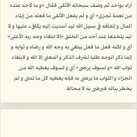
أراد بواحد ثم وصف سبحانه الأتقى فقال «و ما لأحد عنده
من نعمة تجزى» أي و لم يفعل الأتقى ما فعله من إيتاء
المال و إنفاقه في سبيل الله ليد أسديت إليه يكافىء عليها و لا
ليد يتخذها عند أحد من الخلق «إلا ابتغاء وجه ربه الأعلى»
أي و لكنه فعل ما فعل يبتغي به وجه الله و رضاه و ثوابه و
إنما ذكر الوجه طلبا لشرف الذكر و المعنى إلا الله و لابتغاء
ثواب الله «و لسوف يرضى» أي و لسوف يعطيه الله من
الجزاء و الثواب ما يرضى به فإنه يعطيه كل ما تمنى و لم
يخطر بباله فيرضى به لا محالة.