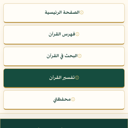
۞
الصفحة الرئيسية
۞
فهرس القرآن
۞
البحث في القرآن
۞
تفسير القرآن
۞
محفظتي