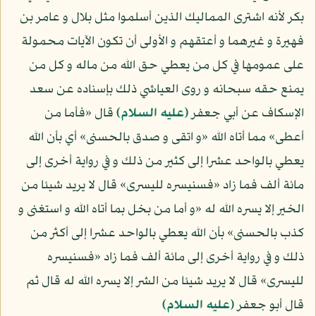
بكر لأنه اشترى المماليك الذين أسلموا مثل بلال و عامر بن
فهيرة و غيرهما و أعتقهم و الأولى أن تكون الآيات محمولة
على عمومها في كل من يعطي حق الله من ماله و كل من
يمنع حقه سبحانه و روى العياشي ذلك بإسناده عن سعد
الإسكاف عن أبي جعفر
(عليه السلام)
قال «فأما من
أعطى» مما أتاه الله «و اتقى و صدق بالحسنى» أي بأن الله
يعطي بالواحد عشرا إلى كثير من ذلك و في رواية أخرى إلى
مائة ألف فما زاد «فسنيسره لليسرى» قال لا يريد شيئا من
الخير إلا يسره الله له «و أما من بخل بما أتاه الله و استغنى و
كذب بالحسنى» بأن الله يعطي بالواحد عشرا إلى أكثر من
ذلك و في رواية أخرى إلى مائة ألف فما زاد «فسنيسره
لليسرى» قال لا يريد شيئا من الشر إلا يسره الله له قال ثم
قال أبو جعفر
(عليه السلام)