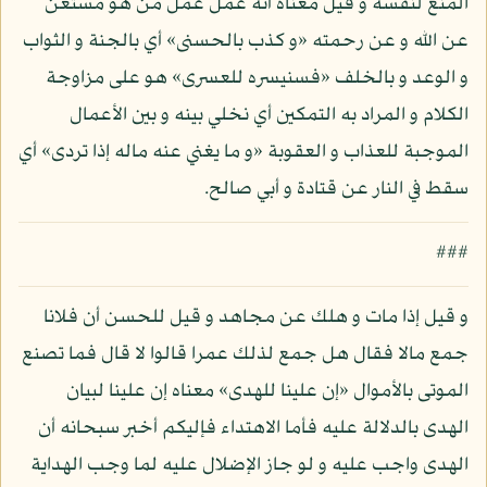
المنع لنفسه و قيل معناه أنه عمل عمل من هو مستغن
عن الله و عن رحمته «و كذب بالحسنى» أي بالجنة و الثواب
و الوعد و بالخلف «فسنيسره للعسرى» هو على مزاوجة
الكلام و المراد به التمكين أي نخلي بينه و بين الأعمال
الموجبة للعذاب و العقوبة «و ما يغني عنه ماله إذا تردى» أي
سقط في النار عن قتادة و أبي صالح.
###
و قيل إذا مات و هلك عن مجاهد و قيل للحسن أن فلانا
جمع مالا فقال هل جمع لذلك عمرا قالوا لا قال فما تصنع
الموتى بالأموال «إن علينا للهدى» معناه إن علينا لبيان
الهدى بالدلالة عليه فأما الاهتداء فإليكم أخبر سبحانه أن
الهدى واجب عليه و لو جاز الإضلال عليه لما وجب الهداية