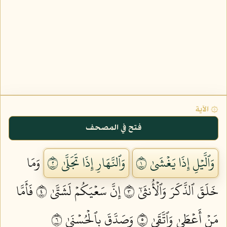
۞ الآية
فتح في المصحف
وَٱلَّيۡلِ إِذَا يَغۡشَىٰ ١
وَٱلنَّهَارِ إِذَا تَجَلَّىٰ ٢
وَمَا
خَلَقَ ٱلذَّكَرَ وَٱلۡأُنثَىٰٓ ٣
إِنَّ سَعۡيَكُمۡ لَشَتَّىٰ ٤
فَأَمَّا
مَنۡ أَعۡطَىٰ وَٱتَّقَىٰ ٥
وَصَدَّقَ بِٱلۡحُسۡنَىٰ ٦