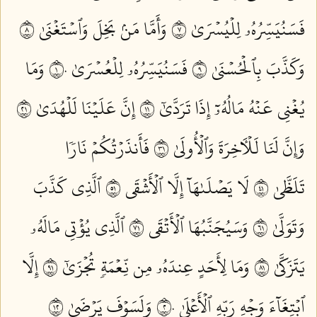
فَسَنُيَسِّرُهُۥ لِلۡيُسۡرَىٰ ٧
وَأَمَّا مَنۢ بَخِلَ وَٱسۡتَغۡنَىٰ ٨
وَكَذَّبَ بِٱلۡحُسۡنَىٰ ٩
فَسَنُيَسِّرُهُۥ لِلۡعُسۡرَىٰ ١٠
وَمَا
يُغۡنِي عَنۡهُ مَالُهُۥٓ إِذَا تَرَدَّىٰٓ ١١
إِنَّ عَلَيۡنَا لَلۡهُدَىٰ ١٢
وَإِنَّ لَنَا لَلۡأٓخِرَةَ وَٱلۡأُولَىٰ ١٣
فَأَنذَرۡتُكُمۡ نَارٗا
تَلَظَّىٰ ١٤
لَا يَصۡلَىٰهَآ إِلَّا ٱلۡأَشۡقَى ١٥
ٱلَّذِي كَذَّبَ
وَتَوَلَّىٰ ١٦
وَسَيُجَنَّبُهَا ٱلۡأَتۡقَى ١٧
ٱلَّذِي يُؤۡتِي مَالَهُۥ
يَتَزَكَّىٰ ١٨
وَمَا لِأَحَدٍ عِندَهُۥ مِن نِّعۡمَةٖ تُجۡزَىٰٓ ١٩
إِلَّا
ٱبۡتِغَآءَ وَجۡهِ رَبِّهِ ٱلۡأَعۡلَىٰ ٢٠
وَلَسَوۡفَ يَرۡضَىٰ ٢١