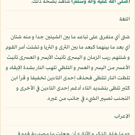
(صلى الله عليه وآله وسلم)
شاهد بصحة ذلك.
اللغة
شتى أي متفرق على تباعد ما بين الشيئين جدا و منه شتان
أي بعد ما بينهما كبعد ما بين الثرى و الثريا و تشتت أمر القوم
و شتتهم ريب الزمان و اليسرى تأنيث الأيسر و العسرى تأنيث
الأعسر من اليسر و العسر و التلظي تلهب النار بشدة الإيقاد و
تلظت النار تتلظى فحذف إحدى التاءين تخفيفا و قرأ ابن
كثير تلظى بتشديد التاء أدغم إحدى التاءين في الأخرى و
التجنب تصيير الشيء في جانب من غيره.
الإعراب
«و ما خلق الذكر و الأنثى» أن جعلت ما مصدرية فهو في