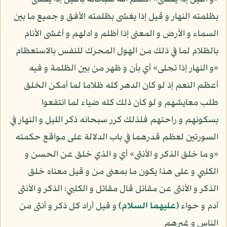
بظلمته النهار و قيل إذا يغشى بظلمته الأفق و جميع ما بين
السماء و الأرض و المعنى إذا أظلم و ادلهم و أغشى الأنام
بالظلام لما في ذلك من الهول المحرك للنفس بالاستعظام
«و النهار إذا تجلى» أي بأن و ظهر من بين الظلمة و فيه
أعظم النعم إذ لو كان الدهر كله ظلاما لما أمكن الخلق
طلب معايشهم و لو كان ذلك كله ضياء لما انتفعوا
بسكونهم و راحتهم فلذلك كرر سبحانه ذكر الليل و النهار في
السورتين لعظم قدرهما في باب الدلالة على مواقع حكمته
«و ما خلق الذكر و الأنثى» أي و الذي خلق عن الحسن و
الكلبي و على هذا يكون ما بمعنى من و قيل معناه خلق
الذكر و الأنثى عن مقاتل قال مقاتل و الكلبي: الذكر و الأنثى
آدم و حواء
(عليهما السلام)
و قيل أراد كل ذكر و أنثى من
الناس و غيرهم