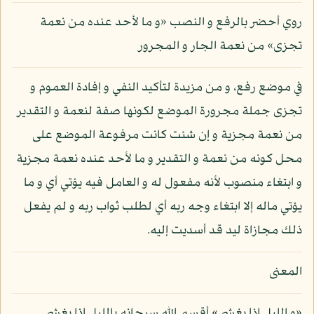
روي أحضر بالرفع و النصب «و ما لأحد عنده من نعمة
تجزى» من نعمة الجار و المجرور
في موضع رفع، و من مزيدة لتأكيد النفي و إفادة العموم و
تجزى جملة مجرورة الموضع لكونها صفة لنعمة و التقدير
من نعمة مجزية و إن شئت كانت مرفوعة الموضع على
محل كونه من نعمة و التقدير و ما لأحد عنده نعمة مجزية
و ابتغاء منصوب لأنه مفعول له و العامل فيه يؤتي أي و ما
يؤتي ماله إلا ابتغاء وجه ربه أي لطلب ثواب ربه و لم يفعل
ذلك مجازاة ليد قد أسديت إليه.
المعنى
«و الليل إذا يغشى» أقسم الله سبحانه بالليل إذا يغشى