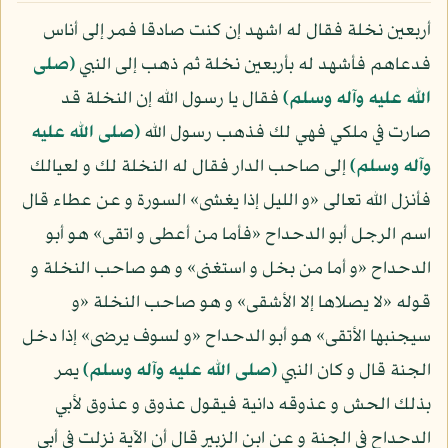
أربعين نخلة فقال له اشهد إن كنت صادقا فمر إلى أناس
فدعاهم فأشهد له بأربعين نخلة ثم ذهب إلى النبي
(صلى
الله عليه وآله وسلم)
فقال يا رسول الله إن النخلة قد
صارت في ملكي فهي لك فذهب رسول الله
(صلى الله عليه
وآله وسلم)
إلى صاحب الدار فقال له النخلة لك و لعيالك
فأنزل الله تعالى «و الليل إذا يغشى» السورة و عن عطاء قال
اسم الرجل أبو الدحداح «فأما من أعطى و اتقى» هو أبو
الدحداح «و أما من بخل و استغنى» و هو صاحب النخلة و
قوله «لا يصلاها إلا الأشقى» و هو صاحب النخلة «و
سيجنبها الأتقى» هو أبو الدحداح «و لسوف يرضى» إذا دخل
الجنة قال و كان النبي
(صلى الله عليه وآله وسلم)
يمر
بذلك الحش و عذوقه دانية فيقول عذوق و عذوق لأبي
الدحداح في الجنة و عن ابن الزبير قال أن الآية نزلت في أبي