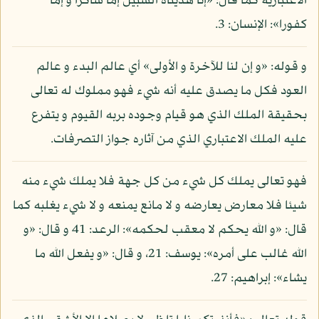
الاعتبارية كما قال: «إنا هديناه السبيل إما شاكرا و إما
كفورا»: الإنسان: 3.
و قوله: «و إن لنا للآخرة و الأولى» أي عالم البدء و عالم
العود فكل ما يصدق عليه أنه شيء فهو مملوك له تعالى
بحقيقة الملك الذي هو قيام وجوده بربه القيوم و يتفرع
عليه الملك الاعتباري الذي من آثاره جواز التصرفات.
فهو تعالى يملك كل شيء من كل جهة فلا يملك شيء منه
شيئا فلا معارض يعارضه و لا مانع يمنعه و لا شيء يغلبه كما
قال: «و الله يحكم لا معقب لحكمه»: الرعد: 41 و قال: «و
الله غالب على أمره»: يوسف: 21، و قال: «و يفعل الله ما
يشاء»: إبراهيم: 27.