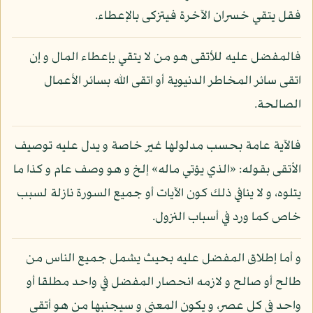
فقل يتقي خسران الآخرة فيتزكى بالإعطاء.
فالمفضل عليه للأتقى هو من لا يتقي بإعطاء المال و إن
اتقى سائر المخاطر الدنيوية أو اتقى الله بسائر الأعمال
الصالحة.
فالآية عامة بحسب مدلولها غير خاصة و يدل عليه توصيف
الأتقى بقوله: «الذي يؤتي ماله» إلخ و هو وصف عام و كذا ما
يتلوه، و لا ينافي ذلك كون الآيات أو جميع السورة نازلة لسبب
خاص كما ورد في أسباب النزول.
و أما إطلاق المفضل عليه بحيث يشمل جميع الناس من
طالح أو صالح و لازمه انحصار المفضل في واحد مطلقا أو
واحد في كل عصر، و يكون المعنى و سيجنبها من هو أتقى