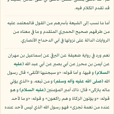
قد تقدم الكلام فيه.
أما ما نسب إلى الشيعة بأسرهم من القول فالمعتمد عليه
من طرقهم صحيح الحميري المتقدم و ما في معناه من
الروايات الدالة على نزولها في أبي الدحداح الأنصاري.
نعم ورد في رواية ضعيفة عن البرقي عن إسماعيل بن مهران
عن أيمن بن محرز عن أبي بصير عن أبي عبد الله
(عليه
السلام)
و فيها، و أما قوله: «و سيجنبها الأتقى» قال رسول
الله
(صلى الله عليه وآله وسلم)
و من تبعه، و «الذي يؤتي
ماله يتزكى» قال: ذاك أمير المؤمنين
(عليه السلام)
و هو
قوله: «و يؤتون الزكاة و هم راكعون» و قوله: «و ما لأحد
عنده من نعمة تجزى» فهو رسول الله الذي ليس لأحد عنده