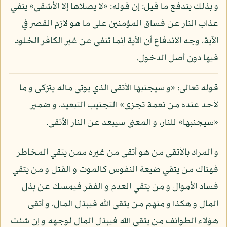
و بذلك يندفع ما قيل: إن قوله: «لا يصلاها إلا الأشقى» ينفي
عذاب النار عن فساق المؤمنين على ما هو لازم القصر في
الآية، وجه الاندفاع أن الآية إنما تنفي عن غير الكافر الخلود
فيها دون أصل الدخول.
قوله تعالى: «و سيجنبها الأتقى الذي يؤتي ماله يتزكى و ما
لأحد عنده من نعمة تجزى» التجنيب التبعيد، و ضمير
«سيجنبها» للنار، و المعنى سيبعد عن النار الأتقى.
و المراد بالأتقى من هو أتقى من غيره ممن يتقي المخاطر
فهناك من يتقي ضيعة النفوس كالموت و القتل و من يتقي
فساد الأموال و من يتقي العدم و الفقر فيمسك عن بذل
المال و هكذا و منهم من يتقي الله فيبذل المال، و أتقى
هؤلاء الطوائف من يتقي الله فيبذل المال لوجهه و إن شئت