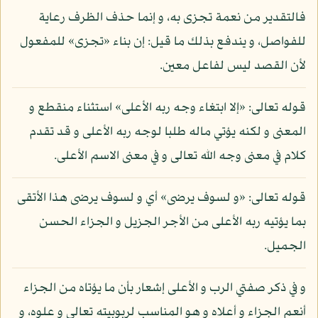
فالتقدير من نعمة تجزى به، و إنما حذف الظرف رعاية
للفواصل، و يندفع بذلك ما قيل: إن بناء «تجزى» للمفعول
لأن القصد ليس لفاعل معين.
قوله تعالى: «إلا ابتغاء وجه ربه الأعلى» استثناء منقطع و
المعنى و لكنه يؤتي ماله طلبا لوجه ربه الأعلى و قد تقدم
كلام في معنى وجه الله تعالى و في معنى الاسم الأعلى.
قوله تعالى: «و لسوف يرضى» أي و لسوف يرضى هذا الأتقى
بما يؤتيه ربه الأعلى من الأجر الجزيل و الجزاء الحسن
الجميل.
و في ذكر صفتي الرب و الأعلى إشعار بأن ما يؤتاه من الجزاء
أنعم الجزاء و أعلاه و هو المناسب لربوبيته تعالى و علوه، و