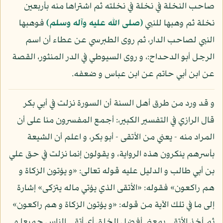
صاحب النخلة في نخلة في نخلته ثم اشتراها منه بأربعين
نخلة ثم وهبها للنبي
(صلى الله عليه وآله وسلم)
فوهبها
النبي لصاحب الدار، ثم روى الطبرسي عن عطاء أن اسم
الرجل أبو الدحداح:، و روى السيوطي في الدر المنثور، القصة
عن ابن أبي حاتم عن ابن عباس و ضعفه.
و قد ورد من طرق أهل السنة أن السورة نزلت في أبي بكر
قال الرازي في التفسير الكبير،: أجمع المفسرون منا على أن
المراد منه - يعني من الأتقى - أبو بكر، و اعلم أن الشيعة
بأسرهم ينكرون هذه الرواية، و يقولون إنما نزلت في حق علي
بن أبي طالب و الدليل عليه قوله تعالى: «و يؤتون الزكاة و
هم راكعون» فقوله: «الأتقى الذي يؤتي ماله يتزكى» إشارة
إلى ما في تلك الآية من قوله: «و يؤتون الزكاة و هم راكعون»
ثم أخذ الأتقى بمعنى أفضل الخلق أي أتقى الناس جميعا و