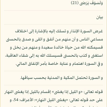
وَلَسَوْفَ يَرْضَى (21)
بيان
غرض السورة الإنذار و تسلك إليه بالإشارة إلى اختلاف
مساعي الناس و أن منهم من أنفق و اتقى و صدق بالحسنى
فسيمكنه الله من حياة خالدة سعيدة و منهم من بخل و
استغنى و كذب بالحسنى فسيسلك الله به إلى شقاء العاقبة،
و في السورة اهتمام و عناية خاصة بأمر الإنفاق المالي.
و السورة تحتمل المكية و المدنية بحسب سياقها.
قوله تعالى: «و الليل إذا يغشى» إقسام بالليل إذا يغشى النهار
على حد قوله تعالى: «يغشى الليل النهار»: الأعراف: 54، و