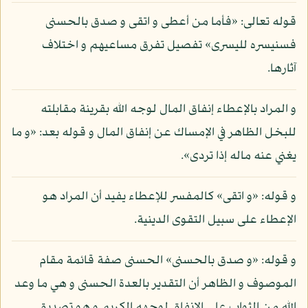
قوله تعالى: «فأما من أعطى و اتقى و صدق بالحسنى
فسنيسره لليسرى» تفصيل تفرق مساعيهم و اختلاف
آثارها.
و المراد بالإعطاء إنفاق المال لوجه الله بقرينة مقابلته
للبخل الظاهر في الإمساك عن إنفاق المال و قوله بعد: «و ما
يغني عنه ماله إذا تردى».
و قوله: «و اتقى» كالمفسر للإعطاء يفيد أن المراد هو
الإعطاء على سبيل التقوى الدينية.
و قوله: «و صدق بالحسنى» الحسنى صفة قائمة مقام
الموصوف و الظاهر أن التقدير بالعدة الحسنى و هي ما وعد
الله من الثواب على الإنفاق لوجهه الكريم و هو تصديق