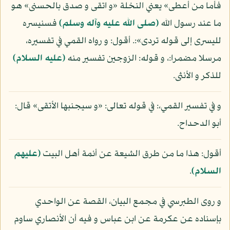
فأما من أعطى» يعني النخلة «و اتقى و صدق بالحسنى» هو
ما عند رسول الله
(صلى الله عليه وآله وسلم)
فسنيسره
لليسرى إلى قوله تردى»:. أقول: و رواه القمي في تفسيره،
مرسلا مضمرا:، و قوله: الزوجين تفسير منه
(عليه السلام)
للذكر و الأنثى.
و في تفسير القمي،: في قوله تعالى: «و سيجنبها الأتقى» قال:
أبو الدحداح.
أقول: هذا ما من طرق الشيعة عن أئمة أهل البيت
(عليهم
السلام)
.
و روى الطبرسي في مجمع البيان، القصة عن الواحدي
بإسناده عن عكرمة عن ابن عباس و فيه أن الأنصاري ساوم