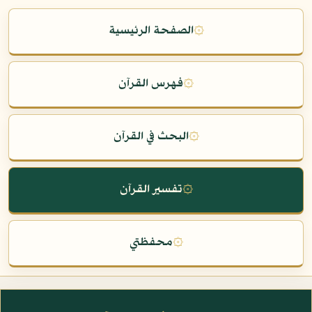
۞
الصفحة الرئيسية
۞
فهرس القرآن
۞
البحث في القرآن
۞
تفسير القرآن
۞
محفظتي