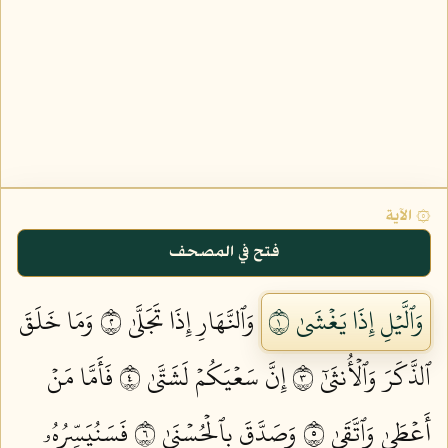
۞ الآية
فتح في المصحف
وَٱلَّيۡلِ إِذَا يَغۡشَىٰ ١
وَٱلنَّهَارِ إِذَا تَجَلَّىٰ ٢
وَمَا خَلَقَ
ٱلذَّكَرَ وَٱلۡأُنثَىٰٓ ٣
إِنَّ سَعۡيَكُمۡ لَشَتَّىٰ ٤
فَأَمَّا مَنۡ
أَعۡطَىٰ وَٱتَّقَىٰ ٥
وَصَدَّقَ بِٱلۡحُسۡنَىٰ ٦
فَسَنُيَسِّرُهُۥ