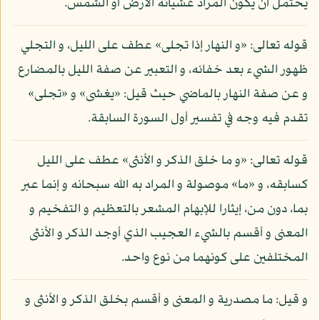
يحتمل أن يكون المراد غشيانه الأرض أو الشمس.
قوله تعالى: «و النهار إذا تجلى» عطف على الليل، و التجلي
ظهور الشيء بعد خفائه، و التعبير عن صفة الليل بالمضارع
و عن صفة النهار بالماضي حيث قيل: «يغشى» و «تجلى»
تقدم فيه وجه في تفسير أول السورة السابقة.
قوله تعالى: «و ما خلق الذكر و الأنثى» عطف على الليل
كسابقه، و «ما» موصولة و المراد به الله سبحانه و إنما عبر
بما، دون من، إيثارا للإبهام المشعر بالتعظيم و التفخيم و
المعنى و أقسم بالشيء العجيب الذي أوجد الذكر و الأنثى
المختلفين على كونهما من نوع واحد.
و قيل: ما مصدرية و المعنى و أقسم بخلق الذكر و الأنثى و