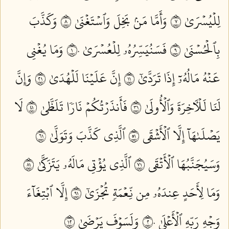
لِلۡيُسۡرَىٰ ٧
وَأَمَّا مَنۢ بَخِلَ وَٱسۡتَغۡنَىٰ ٨
وَكَذَّبَ
بِٱلۡحُسۡنَىٰ ٩
فَسَنُيَسِّرُهُۥ لِلۡعُسۡرَىٰ ١٠
وَمَا يُغۡنِي
عَنۡهُ مَالُهُۥٓ إِذَا تَرَدَّىٰٓ ١١
إِنَّ عَلَيۡنَا لَلۡهُدَىٰ ١٢
وَإِنَّ
لَنَا لَلۡأٓخِرَةَ وَٱلۡأُولَىٰ ١٣
فَأَنذَرۡتُكُمۡ نَارٗا تَلَظَّىٰ ١٤
لَا
يَصۡلَىٰهَآ إِلَّا ٱلۡأَشۡقَى ١٥
ٱلَّذِي كَذَّبَ وَتَوَلَّىٰ ١٦
وَسَيُجَنَّبُهَا ٱلۡأَتۡقَى ١٧
ٱلَّذِي يُؤۡتِي مَالَهُۥ يَتَزَكَّىٰ ١٨
وَمَا لِأَحَدٍ عِندَهُۥ مِن نِّعۡمَةٖ تُجۡزَىٰٓ ١٩
إِلَّا ٱبۡتِغَآءَ
وَجۡهِ رَبِّهِ ٱلۡأَعۡلَىٰ ٢٠
وَلَسَوۡفَ يَرۡضَىٰ ٢١