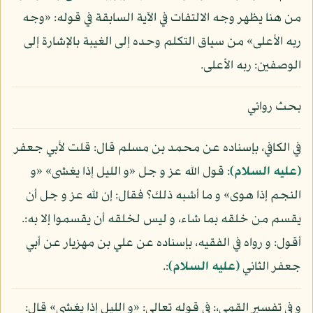
من هنا يظهر وجه الالتفات في الآية السابقة في قوله: «وجه
ربه الأعلى» من سياق التكلم وحده إلى الغيبة بالإشارة إلى
الوصفين: ربه الأعلى.
بحث روائي
في الكافي، بإسناده عن محمد بن مسلم قال: قلت لأبي جعفر
(عليه السلام)
: قول الله عز و جل «و الليل إذا يغشى» «و
النجم إذا هوى» و ما أشبه ذلك؟ فقال: إن لله عز و جل أن
يقسم من خلقه بما شاء، و ليس لخلقه أن يقسموا إلا به:.
أقول: و رواه في الفقيه، بإسناده عن علي بن مهزيار عن أبي
جعفر الثاني
(عليه السلام)
:.
و في تفسير القمي،: في قوله تعالى: «و الليل إذا يغشى» قال: