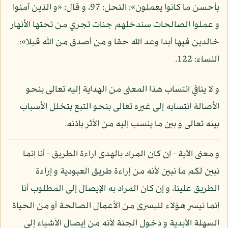
بأحسن ما كانوا يعملون»: النحل: 97، و قال: «و الذين آمنوا
و عملوا الصالحات سندخلهم جنات تجري من تحتها الأنهار
خالدين فيها أبدا وعد الله حقا و من أصدق من الله قيلا»:
النساء: 122.
و لا ينافي انتساب هذا المعنى من الهداية إليه تعالى بنحو
الأصالة انتسابه إلى غيره تعالى بنحو التبع بتخلل الأسباب
بينه تعالى و بين ما ينسب إليه من الأثر بإذنه.
و معنى الآية - إن كان المراد بالهدى إراءة الطريق - أنا إنما
نبين لكم ما نبين لأنه من إراءة طريق العبودية و إراءة
الطريق علينا، و إن كان المراد به الإيصال إلى المطلوب أنا
إنما نيسر هؤلاء لليسرى من الأعمال الصالحة أو من الحياة
السهلة الأبدية و دخول الجنة لأنه من إيصال الأشياء إلى