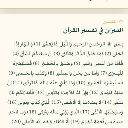
۞ التفسير
الميزان في تفسير القرآن
بِسْمِ اللّهِ الرَّحْمنِ الرَّحِيمِ وَاللَّيْلِ إِذَا يَغْشَى (1) وَالنَّهَارِ إِذَا
تَجَلَّى (2) وَمَا خَلَقَ الذَّكَرَ وَالْأُنثَى (3) إِنَّ سَعْيَكُمْ لَشَتَّى (4)
فَأَمَّا مَن أَعْطَى وَاتَّقَى (5) وَصَدَّقَ بِالْحُسْنَى (6) فَسَنُيَسِّرُهُ
لِلْيُسْرَى (7) وَأَمَّا مَن بَخِلَ وَاسْتَغْنَى (8) وَكَذَّبَ بِالْحُسْنَى (9)
فَسَنُيَسِّرُهُ لِلْعُسْرَى (10) وَمَا يُغْنِي عَنْهُ مَالُهُ إِذَا تَرَدَّى (11) إِنَّ
عَلَيْنَا لَلْهُدَى (12) وَإِنَّ لَنَا لَلْآخِرَةَ وَالْأُولَى (13) فَأَنذَرْتُكُمْ نَارًا
تَلَظَّى (14) لَا يَصْلَاهَا إِلَّا الْأَشْقَى (15) الَّذِي كَذَّبَ وَتَوَلَّى (16)
وَسَيُجَنَّبُهَا الْأَتْقَى (17) الَّذِي يُؤْتِي مَالَهُ يَتَزَكَّى (18) وَمَا لِأَحَدٍ
عِندَهُ مِن نِّعْمَةٍ تُجْزَى (19) إِلَّا ابْتِغَاء وَجْهِ رَبِّهِ الْأَعْلَى (20)