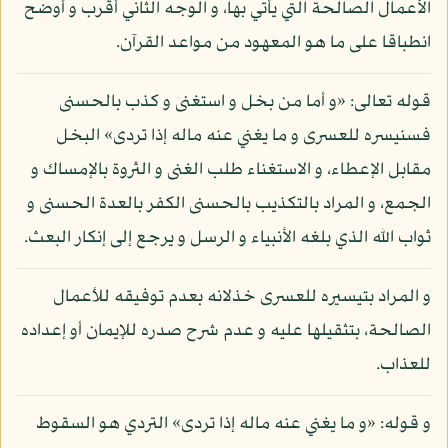
الأعمال الصالحة التي يأتي بها، و الوجه الثاني أقرب و أوضح
انطباقا على ما هو المعهود من مواعد القرآن.
قوله تعالى: «و أما من بخل و استغنى و كذب بالحسنى
فسنيسره للعسرى و ما يغني عنه ماله إذا تردى» البخل
مقابل الإعطاء، و الاستغناء طلب الغنى و الثروة بالإمساك و
الجمع، و المراد بالتكذيب بالحسنى الكفر بالعدة الحسنى و
ثواب الله الذي بلغه الأنبياء و الرسل و يرجع إلى إنكار البعث.
و المراد بتيسيره للعسرى خذلانه بعدم توفيقه للأعمال
الصالحة، بتثقيلها عليه و عدم شرح صدره للإيمان أو إعداده
للعذاب.
و قوله: «و ما يغني عنه ماله إذا تردى» التردي هو السقوط