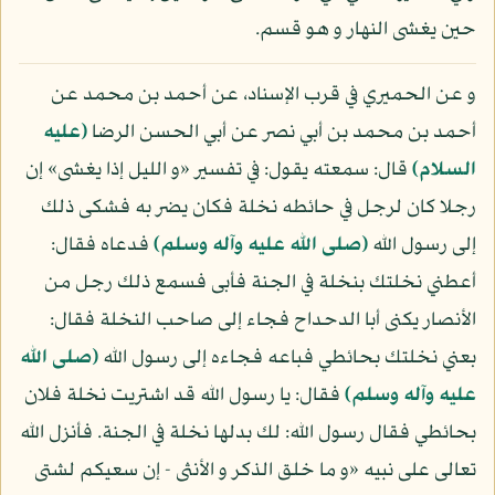
حين يغشى النهار و هو قسم.
و عن الحميري في قرب الإسناد، عن أحمد بن محمد عن
أحمد بن محمد بن أبي نصر عن أبي الحسن الرضا
(عليه
السلام)
قال: سمعته يقول: في تفسير «و الليل إذا يغشى» إن
رجلا كان لرجل في حائطه نخلة فكان يضر به فشكى ذلك
إلى رسول الله
(صلى الله عليه وآله وسلم)
فدعاه فقال:
أعطني نخلتك بنخلة في الجنة فأبى فسمع ذلك رجل من
الأنصار يكنى أبا الدحداح فجاء إلى صاحب النخلة فقال:
بعني نخلتك بحائطي فباعه فجاءه إلى رسول الله
(صلى الله
عليه وآله وسلم)
فقال: يا رسول الله قد اشتريت نخلة فلان
بحائطي فقال رسول الله: لك بدلها نخلة في الجنة. فأنزل الله
تعالى على نبيه «و ما خلق الذكر و الأنثى - إن سعيكم لشتى