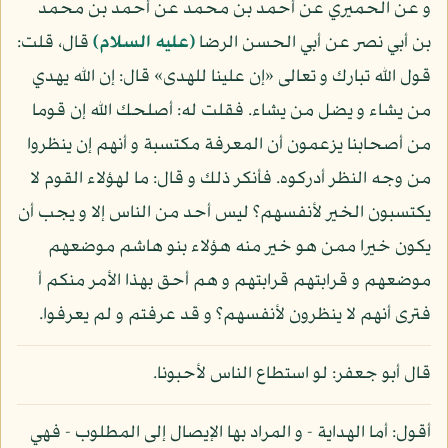
و عن الحميري عن أحمد بن محمد عن أحمد بن محمد
بن أبي نصر عن أبي الحسن الرضا
(عليه السلام)
قال، قلت:
قول الله تبارك و تعالى «إن علينا للهدى» قال: إن الله يهدي
من يشاء و يضل من يشاء. فقلت له: أصلحك الله إن قوما
من أصحابنا يزعمون أن المعرفة مكتسبة و أنهم إن ينظروا
من وجه النظر أدركوه. فأنكر ذلك و قال: ما لهؤلاء القوم لا
يكتسبون الخير لأنفسهم؟ ليس أحد من الناس إلا و يجب أن
يكون خيرا ممن هو خير منه هؤلاء بنو هاشم موضعهم
موضعهم و قرابتهم قرابتهم و هم أحق بهذا الأمر منكم أ
فترى أنهم لا ينظرون لأنفسهم؟ و قد عرفتم و لم يعرفوا.
قال أبو جعفر: لو استطاع الناس لأحبونا.
أقول: أما الهداية - و المراد بها الإيصال إلى المطلوب - فهي