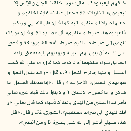
خلقهم ليعبدوه كما قال: «و ما خلقت الجن و الإنس إلا
ليعبدون»: الذاريات: 56 فجعل عبادته غاية لخلقهم و
جعلها صراطا مستقيما إليه كما قال: «إن الله ربي و ربكم
فاعبدوه هذا صراط مستقيم»: آل عمران: 51، و قال: «و إنك
لتهدي إلى صراط مستقيم صراط الله»: الشورى: 53 و قضى
على نفسه أن يبين لهم سبيله و يهديهم إليه بمعنى إراءة
الطريق سواء سلكوها أم تركوها كما قال: «و على الله قصد
السبيل و منها جائر»: النحل: 9، و قال: «و الله يقول الحق و
هو يهدي السبيل»: الأحزاب: 4 و قال: «إنا هديناه السبيل إما
شاكرا و إما كفورا»: الإنسان: 3 و لا ينافي ذلك قيام غيره تعالى
بأمر هذا المعنى من الهدى بإذنه كالأنبياء كما قال تعالى: «و
إنك لتهدي إلى صراط مستقيم»: الشورى: 52، و قال: «قل
هذه سبيلي أدعوا إلى الله على بصيرة أنا و من اتبعني»: