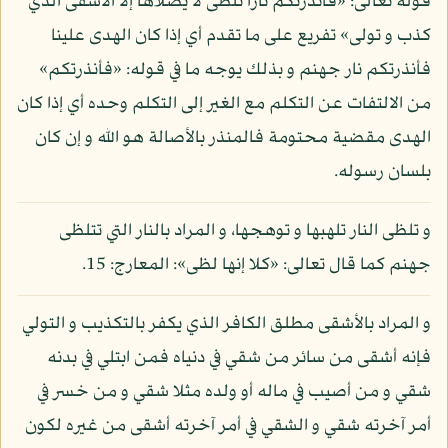
قوله تعالى: «فأنذرتكم نارا تلظى لا يصلاها إلا الأشقى الذي
كذب و تولى» تفريع على ما تقدم أي إذا كان الهدى علينا
فأنذرتكم نار جهنم و بذلك يوجه ما في قوله: «فأنذرتكم»
من الالتفات عن التكلم مع الغير إلى التكلم وحده أي إذا كان
الهدى مقضية محتومة فالمنذر بالأصالة هو الله و إن كان
بلسان رسوله.
و تلظى النار تلهبها و توهجها، و المراد بالنار التي تتلظى
جهنم كما قال تعالى: «كلا إنها لظى»: المعارج: 15.
و المراد بالأشقى مطلق الكافر الذي يكفر بالتكذيب و التولي
فإنه أشقى من سائر من شقي في دنياه فمن ابتلي في بدنه
شقي و من أصيب في ماله أو ولده مثلا شقي و من خسر في
أمر آخرته شقي و الشقي في أمر آخرته أشقى من غيره لكون