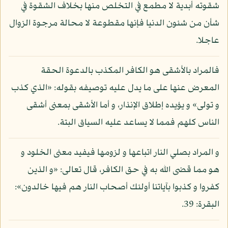
شقوته أبدية لا مطمع في التخلص منها بخلاف الشقوة في
شأن من شئون الدنيا فإنها مقطوعة لا محالة مرجوة الزوال
عاجلا.
فالمراد بالأشقى هو الكافر المكذب بالدعوة الحقة
المعرض عنها على ما يدل عليه توصيفه بقوله: «الذي كذب
و تولى» و يؤيده إطلاق الإنذار، و أما الأشقى بمعنى أشقى
الناس كلهم فمما لا يساعد عليه السياق البتة.
و المراد بصلي النار اتباعها و لزومها فيفيد معنى الخلود و
هو مما قضى الله به في حق الكافر، قال تعالى: «و الذين
كفروا و كذبوا بآياتنا أولئك أصحاب النار هم فيها خالدون»:
البقرة: 39.